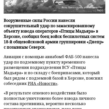
Фото: Пресс-служба Минобороны РФ/
ТАСС
Вооруженные силы России нанесли
сокрушительный удар по замаскированному
объекту взвода операторов «Птицы Мадьяра» в
Херсоне, сообщил боец войск беспилотных систем
18-й общевойсковой армии группировки «Днепр»
с позывным Северск.
Авиация с помощью авиабомб ФАБ-500 нанесла
удар по подземному пункту временного
размещения подразделения ВСУ «Птицы
Мадьяра» и по складу с боеприпасами, который
был рядом с подземной базой в Херсоне, пояснил
собеседник
РИА «Новости»
.
«В результате огневого воздействия было
полностью уничтожено более взвода личного
состава противника, вероятно несколько
иностранных специалистов, пара тонн