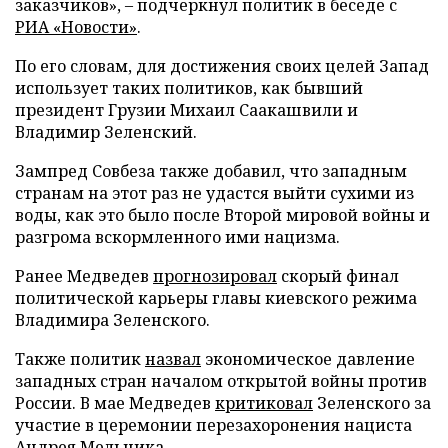
заказчиков», – подчеркнул политик в беседе с
РИА «Новости»
.
По его словам, для достижения своих целей Запад
использует таких политиков, как бывший
президент Грузии Михаил Саакашвили и
Владимир Зеленский.
Зампред Совбеза также добавил, что западным
странам на этот раз не удастся выйти сухими из
воды, как это было после Второй мировой войны и
разгрома вскормленного ими нацизма.
Ранее Медведев
прогнозировал
скорый финал
политической карьеры главы киевского режима
Владимира Зеленского.
Также политик
назвал
экономическое давление
западных стран началом открытой войны против
России. В мае Медведев
критиковал
Зеленского за
участие в церемонии перезахоронения нациста
Андрея Мельника.