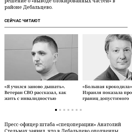
решение о «выводе блокированных частей» в
районе Дебальцево.
СЕЙЧАС ЧИТАЮТ
«Я учился заново дышать».
«Большая крокодила»
Ветеран СВО рассказал, как
Израиля показала пр
жить с инвалидностью
границ допустимого
Пресс-офицер штаба «спецоперации» Анатолий
Стельмах заявил, что в Дебальцево ополченцы