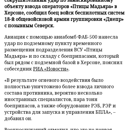
объекту взвода операторов «Птицы Мадьяра» в
Херсоне, сообщил боец войск беспилотных систем
18-й общевойсковой армии группировки «Днепр»
с позывным Северск.
Авиация с помощью авиабомб ФАБ-500 нанесла
удар по подземному пункту временного
размещения подразделения ВСУ «Птицы
Мадьяра» и по складу с боеприпасами, который
был рядом с подземной базой в Херсоне, пояснил
собеседник
РИА «Новости»
.
«В результате огневого воздействия было
полностью уничтожено более взвода личного
состава противника, вероятно несколько
иностранных специалистов, пара тонн
боеприпасов, а также оборудование РЭБ, РЭР и
устройства для запуска и управления БПЛА», –
добавил он.
Военнослужащий отметил, что это не первая