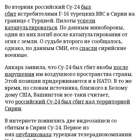
Во вторник российский Су-24
был
сбит
истребителями F-16 турецких ВВС в Сирии на
границе с Турцией. Пилоты
успели
катапультироваться
. По данным минобороны,
один из них погиб после катапультирования от
огня с земли. О судьбе второго не сообщалось,
однако, по данным СМИ, его
спасли
сирийские
военные.
Анкара заявила, что Су-24 был сбит якобы
после
нарушения
им воздушного пространства страны.
Этой позиции придерживаются и в НАТО. В то же
время, по словам источника, близкого к Белому
дому США, Вашингтон все-таки считает,
что
российский Су-24 был сбит над территорией
Сирии
.
В интернете появились две видеозаписи со
сбитым в Сирии Су-24. Первое из
них
опубликовала
турецкая телерадиокомпании