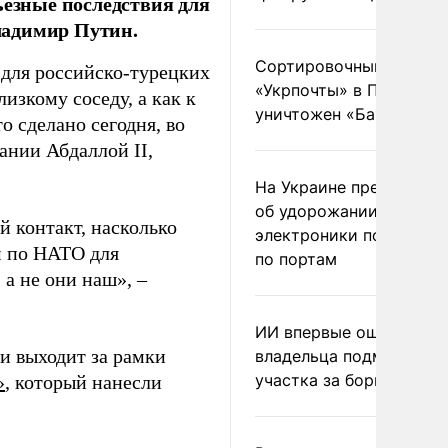
ьезные последствия для
ладимир Путин.
Сортировочный пункт
 для российско-турецких
«Укрпочты» в Павлогра
изкому соседу, а как к
уничтожен «Бандероль
о сделано сегодня, во
дании Абдаллой II,
На Украине предупреди
об удорожании китайс
й контакт, насколько
электроники после уда
м по НАТО для
по портам
 а не они наш», –
ИИ впервые оштрафова
и выходит за рамки
владельца подмосковн
участка за борщевик
»
, который нанесли