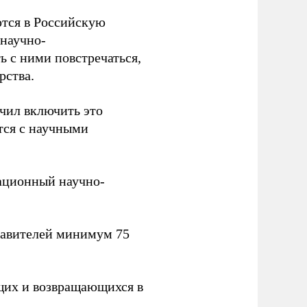
тся в Российскую
научно-
ь с ними повстречаться,
рства.
учил включить это
тся с научными
вационный научно-
тавителей минимум 75
щих и возвращающихся в