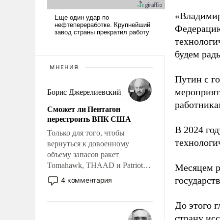
«Владимир
Федерацию
технологи
будем рады
МНЕНИЯ
Путин с г
мероприят
Борис Джерелиевский
работника
Сможет ли Пентагон
перестроить ВПК США
В 2024 го
Только для того, чтобы
технологи
вернуться к довоенному
объему запасов ракет
Tomahawk, THAAD и Patriot
Месяцем р
США потребуется более трех
государст
4 комментария
лет. Даже небольшая война с
Ираном опустошила
До этого г
американские арсеналы.
страну исс
Сложившаяся ситуация