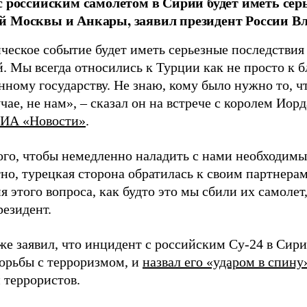
с российским самолетом в Сирии будет иметь сер
й Москвы и Анкары, заявил президент России В
ическое событие будет иметь серьезные последствия
 Мы всегда относились к Турции как не просто к бл
ному государству. Не знаю, кому было нужно то, чт
чае, не нам», – сказал он на встрече с королем Иор
ИА «Новости»
.
ого, чтобы немедленно наладить с нами необходимы
тно, турецкая сторона обратилась к своим партнера
 этого вопроса, как будто это мы сбили их самолет,
резидент.
же заявил, что инцидент с российским Су-24 в Сири
орьбы с терроризмом, и
назвал его «ударом в спину
 террористов.