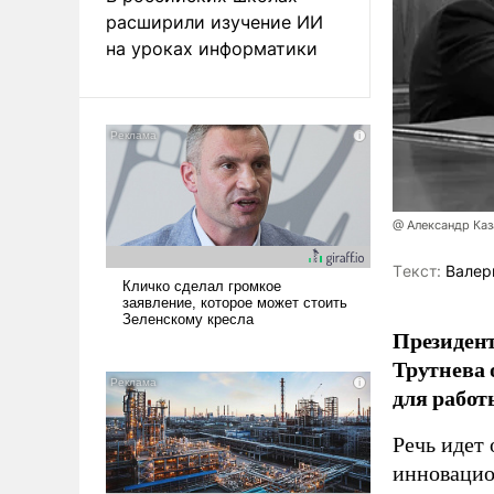
расширили изучение ИИ
на уроках информатики
@ Александр Каз
Tекст:
Валер
Президен
Трутнева 
для работ
Речь идет 
инновацио