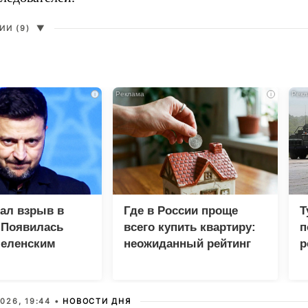
И (9)
▼
i
i
зал взрыв в
Где в России проще
Т
 Появилась
всего купить квартиру:
п
Зеленским
неожиданный рейтинг
р
026, 19:44 •
НОВОСТИ ДНЯ