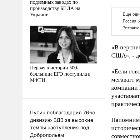
подземных заводах по
производству БПЛА на
Украине
«В перспе
США», - д
Первая в истории 500-
«Если гово
балльница ЕГЭ поступила в
мегаватт 
МФТИ
компании 
участвова
практическ
Путин поблагодарил 76-ю
Напомним,
дивизию ВДВ за высокие
темпы наступления под
историчес
Добропольем
совместно