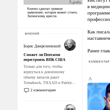
Институт 
в медицине
программе
профессио
Как писал
МНЕНИЯ
наставнич
Борис Джерелиевский
Ранее глав
Сможет ли Пентагон
перестроить ВПК США
КОММЕНТАРИ
Только для того, чтобы
вернуться к довоенному
объему запасов ракет
Tomahawk, THAAD и Patriot
США потребуется более трех
2 комментария
лет. Даже небольшая война с
Ираном опустошила
американские арсеналы.
Сложившаяся ситуация