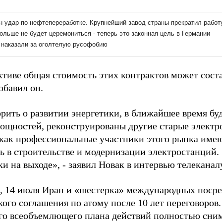
ктиве общая стоимость этих контрактов может соста
обавил он.
рить о развитии энергетики, в ближайшее время бу
мощностей, реконструированы другие старые элект
как профессиональные участники этого рынка име
ть в строительстве и модернизации электростанций.
и на выходе», - заявил Новак в интервью телеканал
 14 июля Иран и «шестерка» международных поср
кого соглашения по атому после 10 лет переговоров
го всеобъемлющего плана действий полностью сним