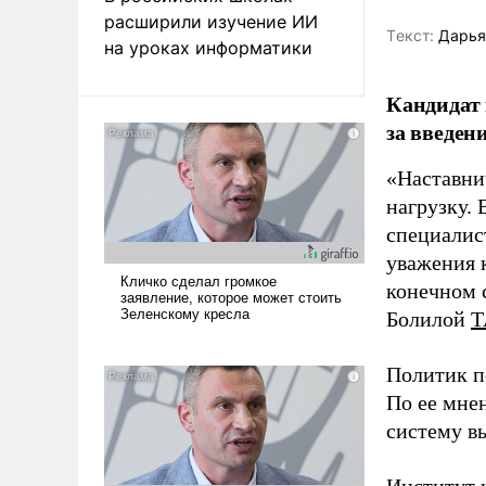
расширили изучение ИИ
Tекст:
Дарья
на уроках информатики
Кандидат 
за введен
«Наставни
нагрузку. 
специалис
уважения к
конечном с
Болилой
Т
Политик п
По ее мне
систему в