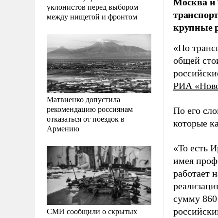
Москва и 
уклонистов перед выбором
транспорт
между нищетой и фронтом
крупные р
«По транс
общей сто
российские
РИА «Нов
Матвиенко допустила
рекомендацию россиянам
По его сло
отказаться от поездок в
которые к
Армению
«То есть 
имея проф
работает 
реализаци
сумму 860
СМИ сообщили о скрытых
российски