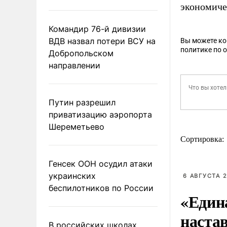
экономиче
Командир 76-й дивизии
ВДВ назвал потери ВСУ на
Вы можете к
политике по 
Добропольском
направлении
Путин разрешил
приватизацию аэропорта
Шереметьево
Сортировка:
Генсек ООН осудил атаки
украинских
6 АВГУСТА 2
беспилотников по России
«Един
наста
В российских школах