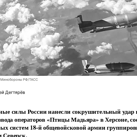
 Минобороны РФ/ТАСС
ей Дегтярёв
ные силы России нанесли сокрушительный удар 
звода операторов «Птицы Мадьяра» в Херсоне, с
ых систем 18-й общевойсковой армии группиров
 Северск.