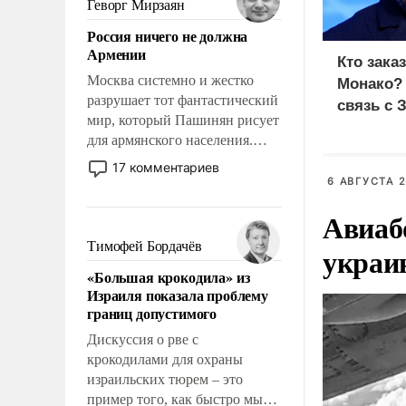
Геворг Мирзаян
означает многолетний период
Россия ничего не должна
уязвимости США, например,
Армении
перед Китаем.
Кто зака
Москва системно и жестко
Монако?
разрушает тот фантастический
связь с 
мир, который Пашинян рисует
для армянского населения.
Мир, где политические
17 комментариев
прожекты будут безусловно
6 АВГУСТА 2
оплачиваться за счет
Авиаб
российских
налогоплательщиков и где
Тимофей Бордачёв
украи
Еревану за свои поступки не
«Большая крокодила» из
нужно отвечать.
Израиля показала проблему
границ допустимого
Дискуссия о рве с
крокодилами для охраны
израильских тюрем – это
пример того, как быстро мы