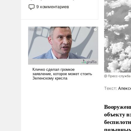
двигаемся по пути
9 комментариев
революционных изменений.
То, что несколько лет назад
было образом для
псевдонаучной фантастики,
стало всерьез обсуждаемой
идеей.
@ Пресс-служба
Tекст:
Алекс
Вооружен
объекту в
беспилотн
позывным