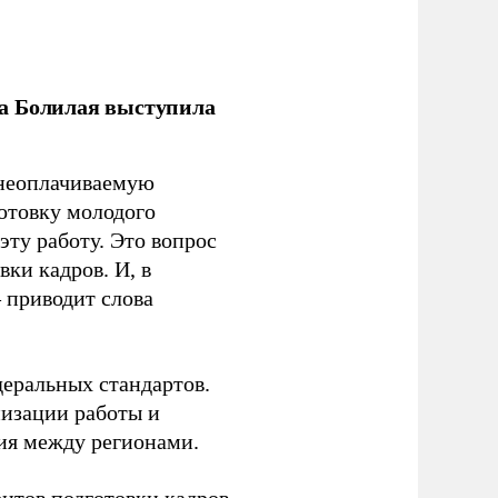
ла Болилая выступила
 неоплачиваемую
готовку молодого
ту работу. Это вопрос
ки кадров. И, в
– приводит слова
еральных стандартов.
низации работы и
ия между регионами.