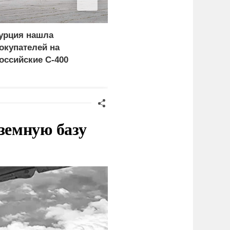
урция нашла
Пощечина всей системе
окупателей на
правосудия: что
оссийские C-400
натворил сын
украинского олигарха
земную базу