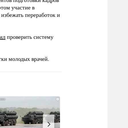
ентов подготовки кадров
этом участие в
избежать переработок и
ил
проверить систему
тки молодых врачей.
i