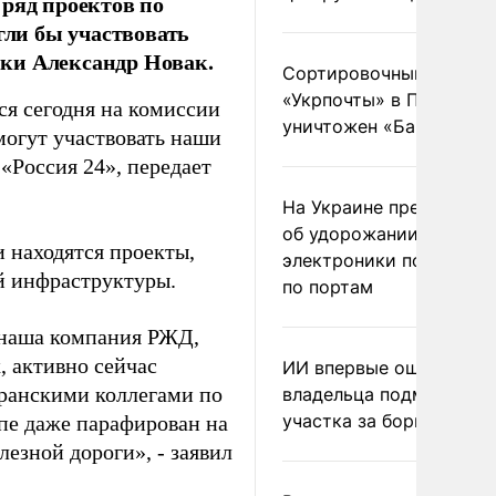
 ряд проектов по
гли бы участвовать
ки Александр Новак.
Сортировочный пункт
«Укрпочты» в Павлогра
ся сегодня на комиссии
уничтожен «Бандероль
могут участвовать наши
«Россия 24», передает
На Украине предупреди
об удорожании китайс
и находятся проекты,
электроники после уда
й инфраструктуры.
по портам
И наша компания РЖД,
, активно сейчас
ИИ впервые оштрафова
иранскими коллегами по
владельца подмосковн
участка за борщевик
ипе даже парафирован на
езной дороги», - заявил