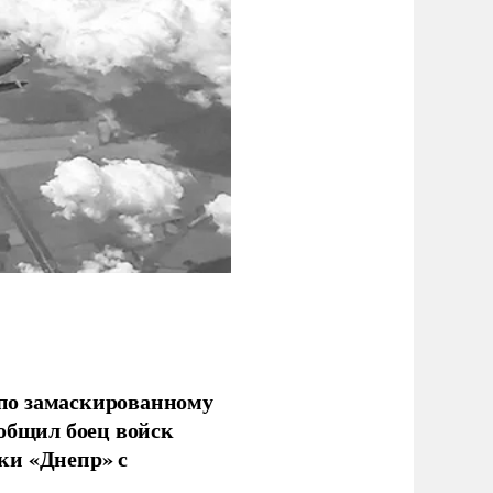
по замаскированному
ообщил боец войск
ки «Днепр» с