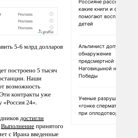
Россияне рассказали,
какие книги и фильмы
помогают воспитывать
детей
вить 5-6 млрд долларов
Альпинист допустил
обнаружение
предсмертной записки
Наговицыной на пике
дет построено 5 тысяч
Победы
ростанции. Наши
ют возможность
 Эти контракты уже
Ученые разрушили миф
у «Россия 24».
«гонке сперматозоидов
при оплодотворении
едников
достигли
.
Выполнение
принятого
ет с Ирана введенные