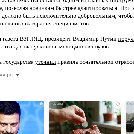
наставничества остается одним из главных инструм
, позволяя новичкам быстрее адаптироваться. При 
 должно быть исключительно добровольным, чтобы 
нального выгорания специалистов.
а газета ВЗГЛЯД, президент Владимир Путин
поруч
ества для выпускников медицинских вузов.
а государства
уточнил
правила обязательной отрабо
И (0)
▼
i
i