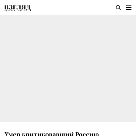
Умер критиковавший Россию