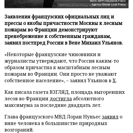
Фото: MPP/Keystone Press
Agency/Global Look Press
Заявления французских официальных лиц и
прессы о якобы причастности Москвы к лесным
пожарам во Франции демонстрируют
пренебрежение к собственным гражданам,
заявил постпред России в Вене Михаил Ульянов.
«Некоторые французские чиновники и
журналисты утверждают, что Россия каким-то
образом причастна к масштабным лесным
пожарам во Франции. Они просто не уважают
собственное население», – заявил Ульянов в
X
.
Как писала газета ВЗГЛЯД, площадь выгоревших
лесов во Франции
достигла
абсолютного
максимума за последние двадцать лет.
Глава французского МВД Лоран Нуньес
заявил
о
вине человека в большинстве природных
возгораний.