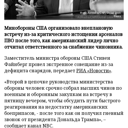
Фото: AdMedia/CNP/Global Look
Press
Минобороны США организовало внеплановую
встречу из-за критического истощения арсеналов
ПВО после того, как американский лидер лично
отчитал ответственного за снабжение чиновника.
Заместитель министра обороны США Стивен
Файнберг провел экстренное совещание из-за
дефицита снарядов, передает
РИА «Новости»
.
«Второй в цепочке руководства министерства
обороны человек срочно собрал высших чинов по
военным и оборонным закупкам на встречу в
пятницу вечером, чтобы обсудить пути быстрого
реагирования на недостатку американских
боеприпасов, - после того как он получил гневный
звонок от президента Дональда Трампа», –
сообщает канал NBC.