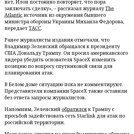
нет, Илон постоянно повторяет, что пора
заключать сделку», – рассказал журналу
The
Atlantic
источник из окружения бывшего
министра обороны Украины Михаила Федорова,
передает
ТАСС
.
Ранее журналисты издания отмечали, что
Владимир Зеленский обращался к президенту
США Дональду Трампу. Он просил американского
лидера убедить основателя SpaceX изменить
позицию по вопросу спутниковой связи для
планирования атак.
В Белом доме ситуацию пока не комментируют.
Представители компании SpaceX также оставили
без ответа запросы журналистов.
Напомним, Зеленский
обратился
к Трампу с
просьбой задействовать сеть Starlink для атак по
российской территории.
Маск ранее
ответил
на просьбу министра обороны