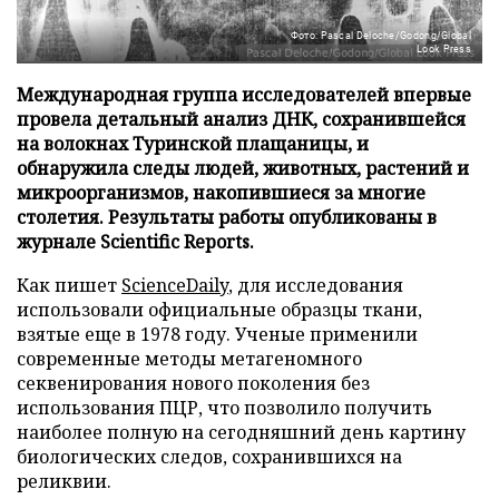
Фото: Pascal Deloche/Godong/Global
Look Press
Международная группа исследователей впервые
провела детальный анализ ДНК, сохранившейся
на волокнах Туринской плащаницы, и
обнаружила следы людей, животных, растений и
микроорганизмов, накопившиеся за многие
столетия. Результаты работы опубликованы в
журнале Scientific Reports.
Как пишет
ScienceDaily
, для исследования
использовали официальные образцы ткани,
взятые еще в 1978 году. Ученые применили
современные методы метагеномного
секвенирования нового поколения без
использования ПЦР, что позволило получить
наиболее полную на сегодняшний день картину
биологических следов, сохранившихся на
реликвии.