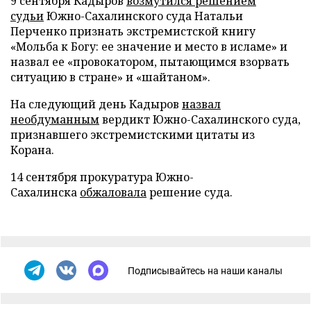
9 сентября Кадыров
возмутился решением
судьи
Южно-Сахалинского суда Натальи
Перченко признать экстремистской книгу
«Мольба к Богу: ее значение и место в исламе» и
назвал ее «провокатором, пытающимся взорвать
ситуацию в стране» и «шайтаном».
На следующий день Кадыров
назвал
необдуманным
вердикт Южно-Сахалинского суда,
признавшего экстремистскими цитаты из
Корана.
14 сентября прокуратура Южно-
Сахалинска
обжаловала
решение суда.
Подписывайтесь на наши каналы