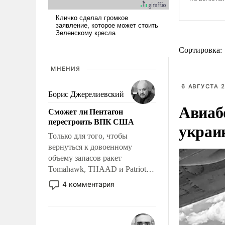
Сортировка:
МНЕНИЯ
6 АВГУСТА 2
Борис Джерелиевский
Авиаб
Сможет ли Пентагон
перестроить ВПК США
украи
Только для того, чтобы
вернуться к довоенному
объему запасов ракет
Tomahawk, THAAD и Patriot
США потребуется более трех
4 комментария
лет. Даже небольшая война с
Ираном опустошила
американские арсеналы.
Сложившаяся ситуация