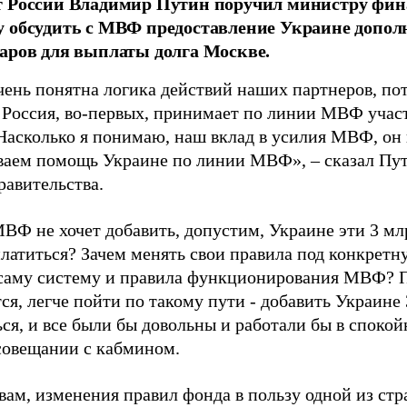
т России Владимир Путин поручил министру фин
 обсудить с МВФ предоставление Украине допол
аров для выплаты долга Москве.
чень понятна логика действий наших партнеров, по
о Россия, во-первых, принимает по линии МВФ учас
Насколько я понимаю, наш вклад в усилия МВФ, он 
ваем помощь Украине по линии МВФ», – сказал Пут
равительства.
ВФ не хочет добавить, допустим, Украине эти 3 млр
платиться? Зачем менять свои правила под конкретн
 саму систему и правила функционирования МВФ? П
я, легче пойти по такому пути - добавить Украине 
ся, и все были бы довольны и работали бы в спокой
совещании с кабмином.
вам, изменения правил фонда в пользу одной из стр