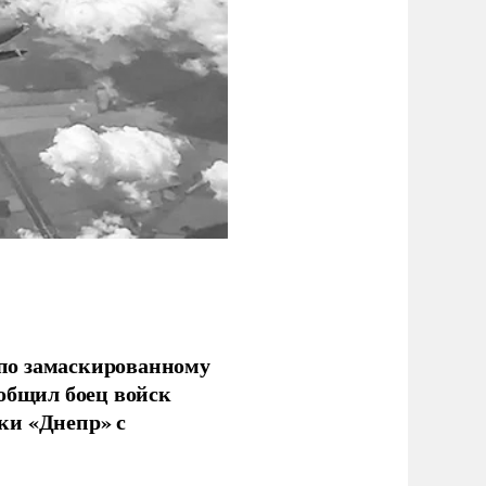
по замаскированному
ообщил боец войск
ки «Днепр» с