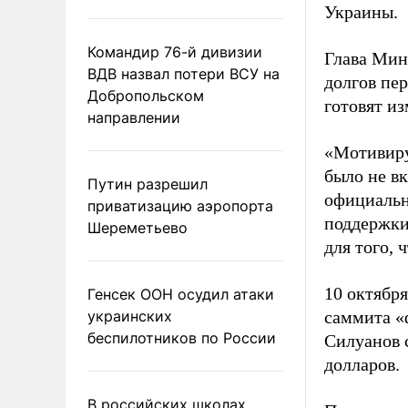
Украины.
Командир 76-й дивизии
Глава Мин
ВДВ назвал потери ВСУ на
долгов пер
Добропольском
готовят из
направлении
«Мотивиру
было не в
Путин разрешил
официальн
приватизацию аэропорта
поддержки
Шереметьево
для того, 
10 октября
Генсек ООН осудил атаки
украинских
саммита «
беспилотников по России
Силуанов 
долларов.
В российских школах