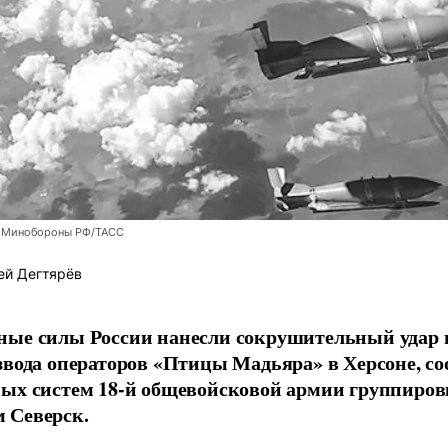
 Минобороны РФ/ТАСС
ей Дегтярёв
ные силы России нанесли сокрушительный удар 
звода операторов «Птицы Мадьяра» в Херсоне, с
ых систем 18-й общевойсковой армии группиров
 Северск.