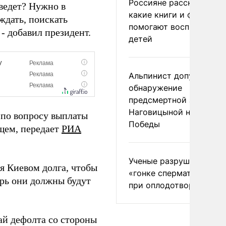
Россияне рассказали,
иведет? Нужно в
какие книги и фильмы
ждать, поискать
помогают воспитывать
- добавил президент.
детей
Альпинист допустил
обнаружение
предсмертной записки
Наговицыной на пике
 по вопросу выплаты
Победы
ущем, передает
РИА
Ученые разрушили миф
я Киевом долга, чтобы
«гонке сперматозоидов
ерь они должны будут
при оплодотворении
ай дефолта со стороны