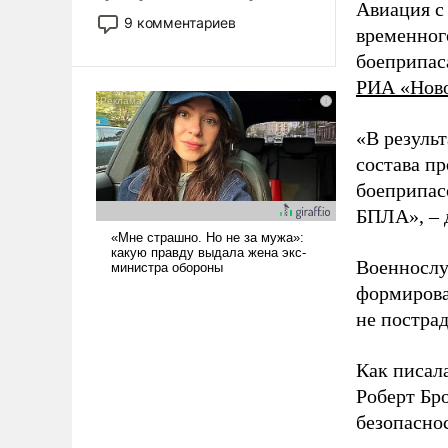
Авиация с
двигаемся по пути
9 комментариев
временног
революционных изменений.
То, что несколько лет назад
боеприпас
было образом для
РИА «Нов
псевдонаучной фантастики,
стало всерьез обсуждаемой
«В резуль
идеей.
состава п
боеприпасо
БПЛА», – 
Военнослу
формирова
не пострад
Как писал
Роберт Бро
безопасно