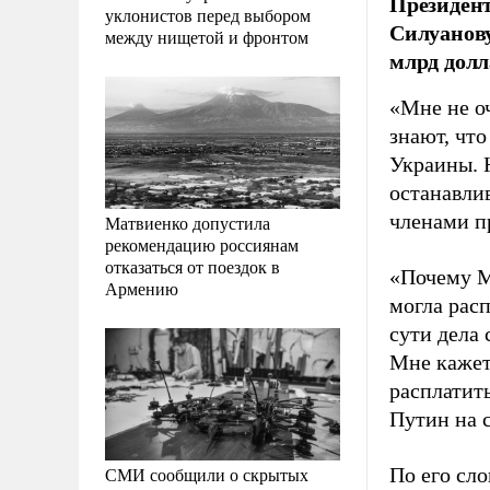
Президен
уклонистов перед выбором
Силуанову
между нищетой и фронтом
млрд долл
«Мне не о
знают, чт
Украины. 
останавли
членами п
Матвиенко допустила
рекомендацию россиянам
отказаться от поездок в
«Почему М
Армению
могла рас
сути дела
Мне кажетс
расплатить
Путин на 
СМИ сообщили о скрытых
По его сло