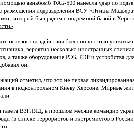
 помощью авиабомб ФАБ-500 нанесла удар по подз
о размещения подразделения ВСУ «Птицы Мадьяра»
ами, который был рядом с подземной базой в Херсо
ости»
.
тате огневого воздействия было полностью уничтоже
ротивника, вероятно несколько иностранных специал
в, а также оборудование РЭБ, РЭР и устройства дл
добавил он.
жащий отметил, что это не первая ликвидированная
ния в подконтрольном Киеву Херсоне. Мирные жите
али.
а газета ВЗГЛЯД, в прошлом месяце командир укра
вди (в списке террористов и экстремистов в Росси
сти.