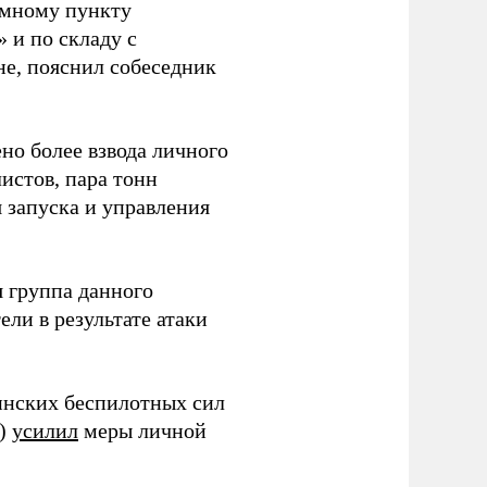
емному пункту
 и по складу с
не, пояснил собеседник
но более взвода личного
истов, пара тонн
я запуска и управления
 группа данного
ли в результате атаки
инских беспилотных сил
и)
усилил
меры личной