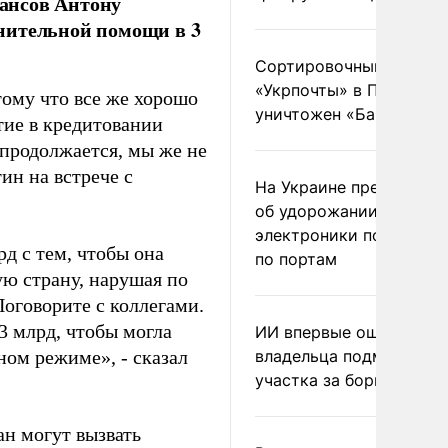
ансов Антону
нительной помощи в 3
Сортировочный пункт
«Укрпочты» в Павлогра
тому что все же хорошо
уничтожен «Бандероль
тие в кредитовании
продолжается, мы же не
ин на встрече с
На Украине предупреди
об удорожании китайс
электроники после уда
д с тем, чтобы она
по портам
ую страну, нарушая по
оговорите с коллегами.
3 млрд, чтобы могла
ИИ впервые оштрафова
ном режиме», - сказал
владельца подмосковн
участка за борщевик
ан могут вызвать