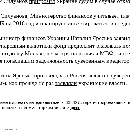
м Силуанов
пригрозил
Украине судом в случае отказ
 Силуанова, Министерство финансов учитывает пла
Б на 2016 год и
планирует инвестировать
эти средст
 министр финансов Украины Наталия Яресько заявила
ународный валютный фонд
продолжит оказывать
пом
 по долгу Москве, несмотря на правила МВФ, зап
не погасившим задолженность суверенным кредитор
азом Яресько признала, что Россия является сувере
ым, как прежде не раз
заявляли
украинские власти.
омментировать материалы газеты ВЗГЛЯД,
зарегистрировавшись
на
отношению к комментариям читайте
здесь
.