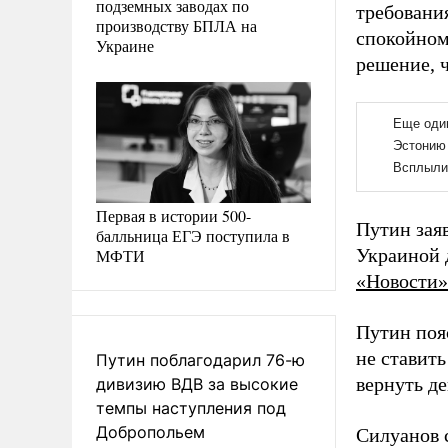
подземных заводах по
требования
производству БПЛА на
спокойном
Украине
решение, ч
Первая в истории 500-
Путин зая
балльница ЕГЭ поступила в
Украиной 
МФТИ
«Новости»
Путин поя
не ставит
Путин поблагодарил 76-ю
вернуть де
дивизию ВДВ за высокие
темпы наступления под
Добропольем
Силуанов 