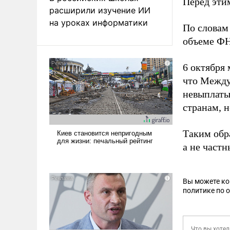
Перед эти
расширили изучение ИИ
на уроках информатики
По словам
объеме ФН
6 октября
что Межд
невыплаты
странам, 
Таким обр
а не частн
Вы можете к
политике по 