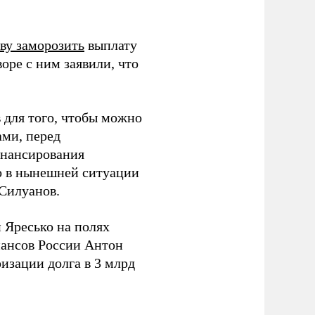
ву заморозить
выплату
оре с ним заявили, что
 для того, чтобы можно
ами, перед
инансирования
о в нынешней ситуации
 Силуанов.
й Яресько на полях
нансов России Антон
изации долга в 3 млрд