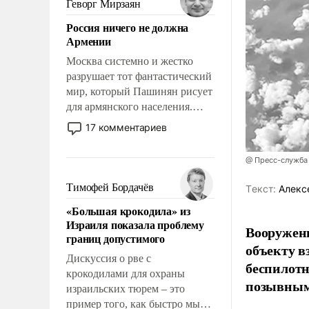
Геворг Мирзаян
означает многолетний период
Россия ничего не должна
уязвимости США, например,
Армении
перед Китаем.
Москва системно и жестко
разрушает тот фантастический
мир, который Пашинян рисует
для армянского населения.
Мир, где политические
17 комментариев
прожекты будут безусловно
оплачиваться за счет
@ Пресс-служба
российских
налогоплательщиков и где
Тимофей Бордачёв
Tекст:
Алекс
Еревану за свои поступки не
«Большая крокодила» из
нужно отвечать.
Израиля показала проблему
Вооружен
границ допустимого
объекту в
Дискуссия о рве с
беспилотн
крокодилами для охраны
позывным
израильских тюрем – это
пример того, как быстро мы