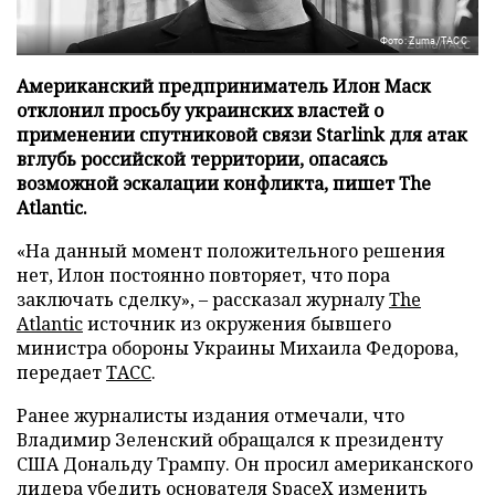
Фото: Zuma/ТАСС
Американский предприниматель Илон Маск
отклонил просьбу украинских властей о
применении спутниковой связи Starlink для атак
вглубь российской территории, опасаясь
возможной эскалации конфликта, пишет The
Atlantic.
«На данный момент положительного решения
нет, Илон постоянно повторяет, что пора
заключать сделку», – рассказал журналу
The
Atlantic
источник из окружения бывшего
министра обороны Украины Михаила Федорова,
передает
ТАСС
.
Ранее журналисты издания отмечали, что
Владимир Зеленский обращался к президенту
США Дональду Трампу. Он просил американского
лидера убедить основателя SpaceX изменить