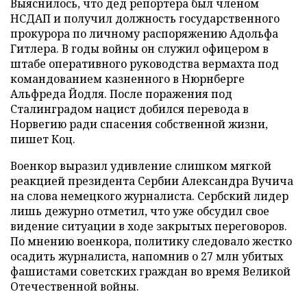
Выяснилось, что дед репортера был членом
НСДАП и получил должность государственного
прокурора по личному распоряжению Адольфа
Гитлера. В годы войны он служил офицером в
штабе оперативного руководства вермахта под
командованием казненного в Нюрнберге
Альфреда Йодля. После поражения под
Сталинградом нацист добился перевода в
Норвегию ради спасения собственной жизни,
пишет Коц.
Военкор выразил удивление слишком мягкой
реакцией президента Сербии Александра Вучича
на слова немецкого журналиста. Сербский лидер
лишь дежурно отметил, что уже обсудил свое
видение ситуации в ходе закрытых переговоров.
По мнению военкора, политику следовало жестко
осадить журналиста, напомнив о 27 млн убитых
фашистами советских граждан во время Великой
Отечественной войны.