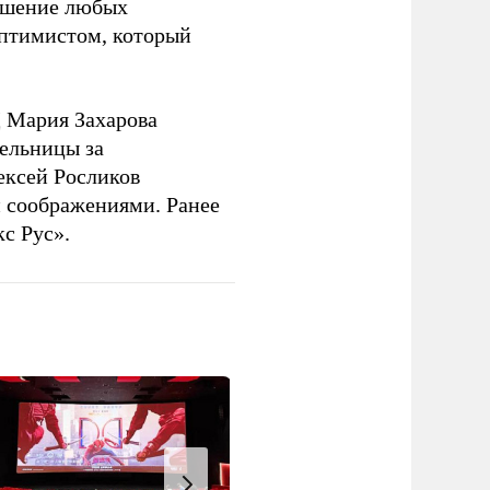
решение любых
оптимистом, который
 Мария Захарова
ельницы за
ексей Росликов
 соображениями. Ранее
с Рус».