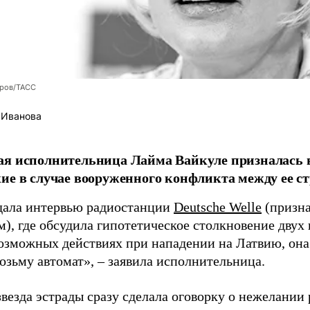
оров/ТАСС
 Иванова
я исполнительница Лайма Вайкуле призналась в
ие в случае вооруженного конфликта между ее ст
дала интервью радиостанции
Deutsche Welle
(призна
), где обсудила гипотетическое столкновение двух 
возможных действиях при нападении на Латвию, она
возьму автомат», – заявила исполнительница.
везда эстрады сразу сделала оговорку о нежелании