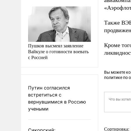
авиакомпа
«Аэрофлот
Также ВЭБ
продвижен
Кроме того
Пушков высмеял заявление
Вайкуле о готовности воевать
ликвиднос
с Россией
Вы можете к
политике по 
Путин согласился
встретиться с
вернувшимися в Россию
учеными
Сортировка:
Сикорский: