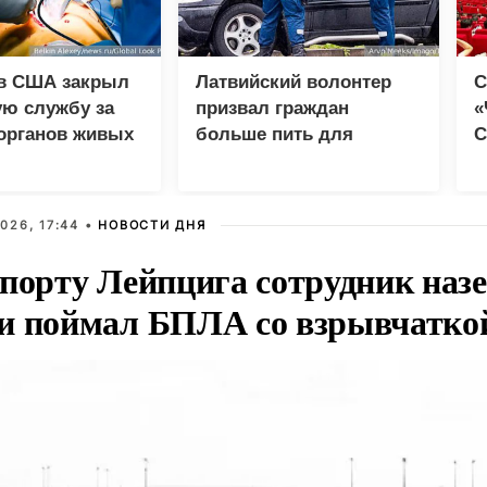
в США закрыл
Латвийский волонтер
С
ую службу за
призвал граждан
«
органов живых
больше пить для
С
ов
помощи ВСУ
д
м
026, 17:44 •
НОВОСТИ ДНЯ
опорту Лейпцига сотрудник наз
и поймал БПЛА со взрывчатко