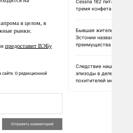
иходится на
Cessna 182 питались
тремя конфетами
апрома в целом, в
жные рынки.
Бывшая жительница
Эстонии назвала главн
преимущества России
ии
предоставит ВЭБу
Следствие нашло новы
эпизоды в деле
 сайте. О редакционной
похитителей москвичек