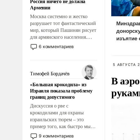
Россия ничего не должна
уязвимости США, например,
Армении
перед Китаем.
Москва системно и жестко
разрушает тот фантастический
Минздра
мир, который Пашинян рисует
донорск
для армянского населения.
изъятие 
Мир, где этому населению все
пациент
6 комментариев
должны просто по
определению, где его
политические прожекты будут
5 АВГУСТА 2
беспрекословно оплачиваться
Тимофей Бордачёв
В аэр
за счет российских
«Большая крокодила» из
налогоплательщиков и где за
рукам
Израиля показала проблему
свои поступки не нужно
границ допустимого
отвечать.
Дискуссия о рве с
крокодилами для охраны
израильских тюрем – это
пример того, как быстро мы
двигаемся по пути
9 комментариев