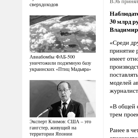
ВЭБ принял
сверхдоходов
Наблюдат
30 млрд р
Владимир
«Среди дру
принятие 
Авиабомбы ФАБ-500
имеет отн
уничтожили подземную базу
производс
украинских «Птиц Мадьяра»
поставлять
моделей ав
журналист
«В общей 
трем проек
Эксперт Климов: США – это
гангстер, живущий на
Ранее в ч
территории Японии