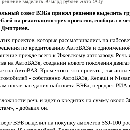
 решение выделить 30 млрд рублей АвтоВАЗу
ельный совет ВЭБа принял решение выделить гр
ублей на реализацию трех проектов, сообщил в че
 Дмитриев.
гих проектов, которые рассматривались на набсове
решения по кредитованию АвтоВАЗа и одноименной
ошение прежде всего к Ижевскому автозаводу. Речь
тва на АвтоВАЗе, создании нового поколения двигат
ся на АвтоВАЗ. Кроме того, это проекты, связанны
томобилей - собственно АвтоВАЗа, Renault и Nissan
ам после заседания набсовета ВЭБа, передает
РИА 
сложности речь и идет о кредитах на сумму около 3
там», - добавил он.
етверг ВЭБ
выделил
на покупку амолетов SSJ-100 р