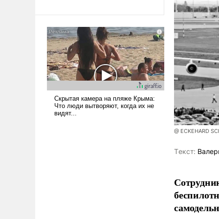
революционных изменений.
То, что несколько лет назад
было образом для
псевдонаучной фантастики,
стало всерьез обсуждаемой
идеей.
@ ECKEHARD SCHU
Tекст:
Валер
Сотрудник
беспилотн
самодель