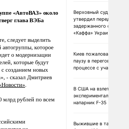
уппе «АвтоВАЗ» около
Верховный суд Швеции
тверг глава ВЭБа
утвердил передачу
задержанного сухогруз
«Каффа» Украине
те, следует выделить
 автогруппы, которое
Киев пожаловался на
 идет о модернизации
паузу в переговорном
елей, которые будут
процессе с участием 
е с созданием новых
», - сказал Дмитриев
«Новости»
.
В США на взлете разби
экспериментальный др
0 млрд рублей по всем
напарник F-35
оссийскими
Выжившие в тайге пил