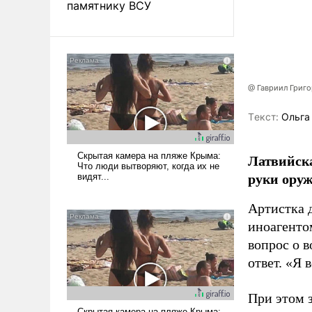
памятнику ВСУ
@ Гавриил Григ
Tекст:
Ольга
Латвийска
руки оруж
Артистка 
иноагентом
вопрос о 
ответ. «Я 
При этом з