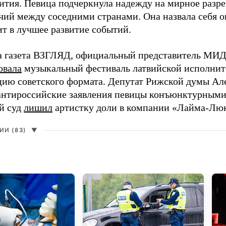
ития. Певица подчеркнула надежду на мирное раз
чий между соседними странами. Она назвала себя 
ит в лучшее развитие событий.
а газета ВЗГЛЯД, официальный представитель МИД
овала
музыкальный фестиваль латвийской исполнит
цию советского формата. Депутат Рижской думы Ал
нтироссийские заявления певицы конъюнктурными
й суд
лишил
артистку доли в компании «Лайма-Люк
И (83)
▼