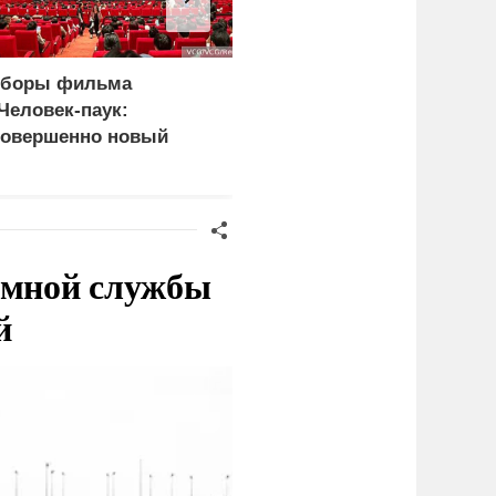
боры фильма
Залужный: Украина
Человек-паук:
исчерпала ресурс
овершенно новый
военных нововведений
ень» превысили 1
лрд долларов
емной службы
й