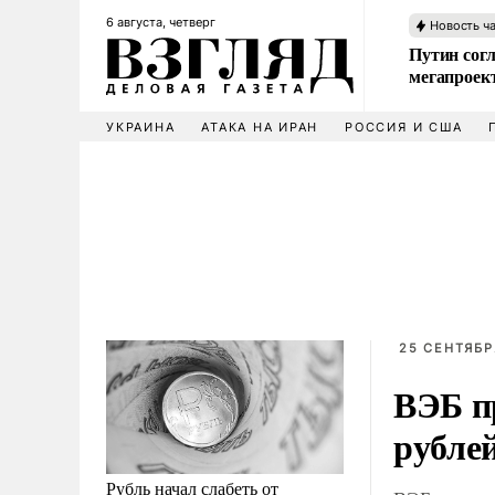
6 августа, четверг
Новость ч
Путин сог
мегапроек
УКРАИНА
АТАКА НА ИРАН
РОССИЯ И США
25 СЕНТЯБРЯ
ВЭБ п
рубле
Рубль начал слабеть от