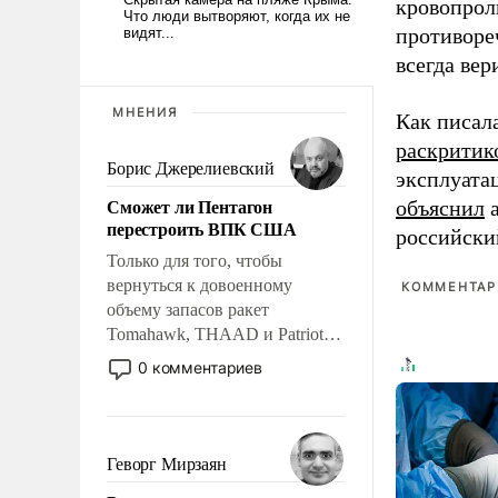
кровопрол
противоре
всегда вер
МНЕНИЯ
Как писал
раскритик
Борис Джерелиевский
эксплуата
Сможет ли Пентагон
объяснил
а
перестроить ВПК США
российски
Только для того, чтобы
вернуться к довоенному
КОММЕНТАРИ
объему запасов ракет
Tomahawk, THAAD и Patriot
США потребуется более трех
0 комментариев
лет. Даже небольшая война с
Ираном опустошила
американские арсеналы.
Сложившаяся ситуация
Геворг Мирзаян
означает многолетний период