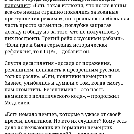
напомнил
: «Есть такая иллюзия, что после войны
все-все немцы страшно покаялись за военные
преступления режима», но в реальности «большая
часть просто затаились, поглубже запрятав
досаду и обиду из-за того, что не получилось у
них построить Третий рейх с русскими рабами».
«Если где и была серьезная историческая
рефлексия, то в ГДР», – добавил он.
Спустя десятилетия «досада от поражения,
реваншизм, ненависть к презренным русским
только росли». «Они, политики немецкие и
бизнес, улыбались и думали о том, когда смогут
нам отомстить. Ресентимент – это часть
немецкого политического кода», – продолжил
Медведев.
«Есть немало немцев, которые в ужасе от своей
прессы, политиков. Но кто их слушает? Кому есть
дело до уезжающих из Германии немецких
врачей и преподавателей?» – задался он