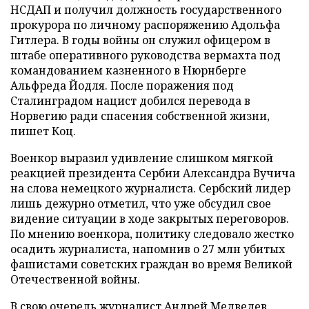
НСДАП и получил должность государственного
прокурора по личному распоряжению Адольфа
Гитлера. В годы войны он служил офицером в
штабе оперативного руководства вермахта под
командованием казненного в Нюрнберге
Альфреда Йодля. После поражения под
Сталинградом нацист добился перевода в
Норвегию ради спасения собственной жизни,
пишет Коц.
Военкор выразил удивление слишком мягкой
реакцией президента Сербии Александра Вучича
на слова немецкого журналиста. Сербский лидер
лишь дежурно отметил, что уже обсудил свое
видение ситуации в ходе закрытых переговоров.
По мнению военкора, политику следовало жестко
осадить журналиста, напомнив о 27 млн убитых
фашистами советских граждан во время Великой
Отечественной войны.
В свою очередь журналист Андрей Медведев