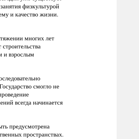
 занятия физкультурой
ему и качество жизни.
отяжении многих лет
т строительства
м и взрослым
оследовательно
Государство смогло не
проведение
ений всегда начинается
ыть предусмотрена
ственных пространствах.