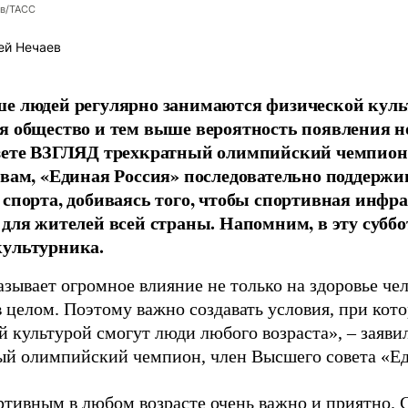
ев/ТАСС
ей Нечаев
е людей регулярно занимаются физической культ
я общество и тем выше вероятность появления 
азете ВЗГЛЯД трехкратный олимпийский чемпион
овам, «Единая Россия» последовательно поддержи
 спорта, добиваясь того, чтобы спортивная инфр
 для жителей всей страны. Напомним, в эту суббо
культурника.
зывает огромное влияние не только на здоровье чел
в целом. Поэтому важно создавать условия, при кот
й культурой смогут люди любого возраста», – заяви
ый олимпийский чемпион, член Высшего совета «Е
ртивным в любом возрасте очень важно и приятно. 