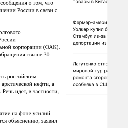
товары в Китае
сообщения о том, что
шении России в связи с
Фермер-американец
Уолкер купил билет в
олгового
Стамбул из-за угрозы
России –
депортации из России
ьной корпорации (ОАК).
 обращения свыше 30
Лагутенко отправился в
мировой тур ради
ть российским
ремонта сгоревшего
 арктической нефти, а
особняка в США
Речь идет, в частности,
ятие на фоне усилий
тся объяснению, заявил