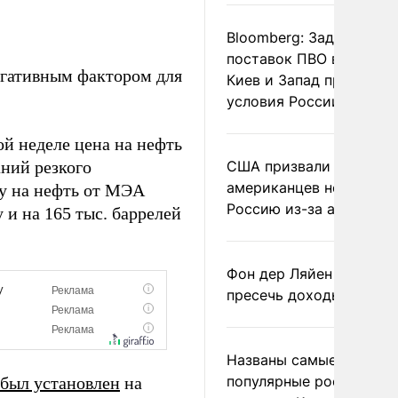
Bloomberg: Задержка
поставок ПВО вынудит
егативным фактором для
Киев и Запад принять
условия России
ой неделе цена на нефть
аний резкого
США призвали
американцев не посеща
су на нефть от МЭА
Россию из-за атак ВСУ
 и на 165 тыс. баррелей
Фон дер Ляйен призвал
пресечь доходы России
Названы самые
популярные российски
был установлен
на