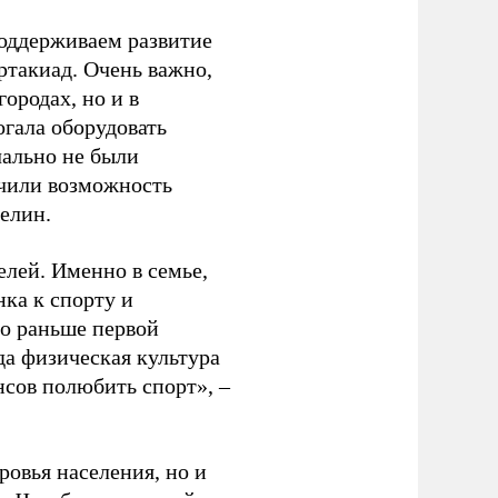
оддерживаем развитие
ртакиад. Очень важно,
ородах, но и в
гала оборудовать
чально не были
учили возможность
релин.
елей. Именно в семье,
ка к спорту и
до раньше первой
да физическая культура
нсов полюбить спорт», –
ровья населения, но и