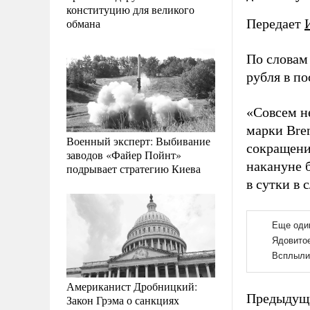
конституцию для великого
обмана
Передает
По словам
рубля в п
«Совсем н
марки Bre
Военный эксперт: Выбивание
сокращения
заводов «Файер Пойнт»
накануне б
подрывает стратегию Киева
в сутки в 
Американист Дробницкий:
Предыдущи
Закон Грэма о санкциях