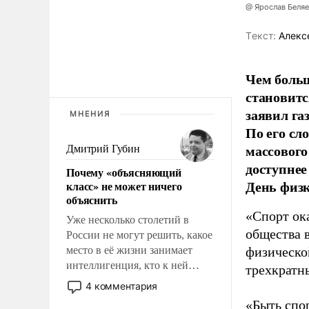
@ Ярослав Беля
Tекст:
Алекс
Чем больш
становитс
заявил г
МНЕНИЯ
По его сл
массового
Дмитрий Губин
доступнее
Почему «объясняющий
День физ
класс» не может ничего
объяснить
«Спорт ока
Уже несколько столетий в
общества 
России не могут решить, какое
место в её жизни занимает
физическо
интеллигенция, кто к ней
трехкратн
принадлежит, а кого из неё
4 комментария
исключили с правом
«Быть спо