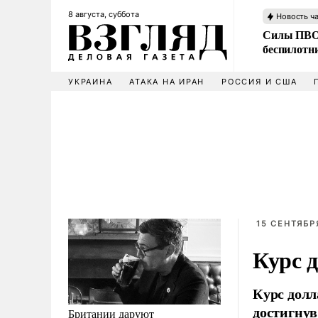
8 августа, суббота
Новость ч
Силы ПВО 
беспилотн
УКРАИНА
АТАКА НА ИРАН
РОССИЯ И США
15 СЕНТЯБРЯ
Курс д
Курс долл
достигнув
Британии даруют