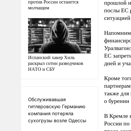
против России останется
прошлой н
молчащим
послы ЕС
ситуацией 
Напомним,
финансиро
Уралвагон
ЕС запрет
Испанский хакер Хиль
раскрыл сотни разведчиков
дней и уча
НАТО и СБУ
Кроме тог
партнерам 
также для 
Обслуживавшая
о бурении
гитлеровскую Германию
компания потеряла
В Кремле 
сухогрузы возле Одессы
России по