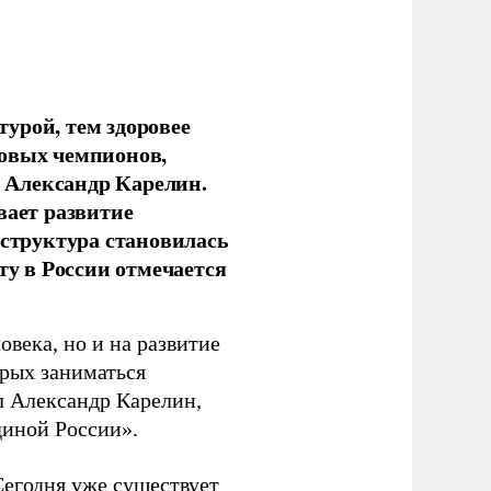
урой, тем здоровее
новых чемпионов,
 Александр Карелин.
вает развитие
аструктура становилась
ту в России отмечается
овека, но и на развитие
орых заниматься
л Александр Карелин,
диной России».
Сегодня уже существует