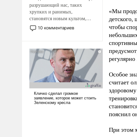
разрушающий нас, таких
«Мы продо
хрупких и ранимых,
детского, 
становятся новым культом,
постепенно вытесняя и
чтобы спо
10 комментариев
отменяя традиционное
небольших
требование к человеку – быть
спортивны
мужественным и твердым под
предусмот
ударами судьбы, брать на себя
регулярно 
ответственность, помогать
слабым, идти вперед и
адаптироваться.
Особое зн
считает о
здоровому
тренировки
становитс
пояснил о
При этом м