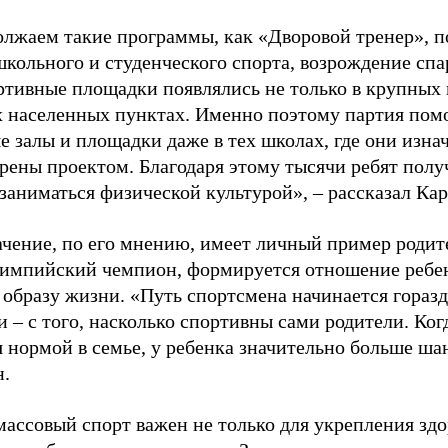
лжаем такие программы, как «Дворовой тренер», п
школьного и студенческого спорта, возрождение спа
ртивные площадки появлялись не только в крупных г
 населенных пунктах. Именно поэтому партия помо
е залы и площадки даже в тех школах, где они изна
рены проектом. Благодаря этому тысячи ребят пол
заниматься физической культурой», – рассказал Ка
ачение, по его мнению, имеет личный пример родит
лимпийский чемпион, формируется отношение ребен
 образу жизни. «Путь спортсмена начинается гораз
 – с того, насколько спортивны сами родители. Ког
я нормой в семье, у ребенка значительно больше ша
н.
ассовый спорт важен не только для укрепления здо