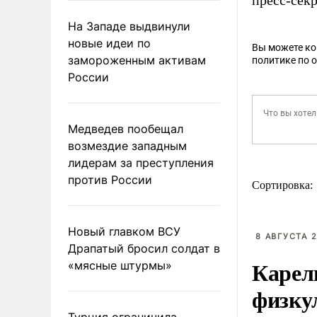
пресс-сек
На Западе выдвинули
новые идеи по
Вы можете к
замороженным активам
политике по 
России
Медведев пообещал
возмездие западным
лидерам за преступления
против России
Сортировка:
Новый главком ВСУ
8 АВГУСТА 2
Драпатый бросил солдат в
Карел
«мясные штурмы»
физку
Турция ограничила