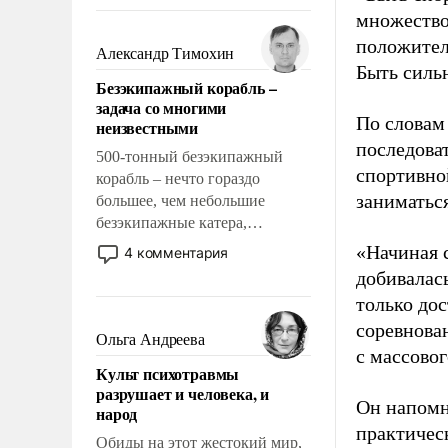
восстановления и без оного. И
множество
чем она отличается от просто
положител
образованных людей. Иногда
Александр Тимохин
казалось, что эти вопросы
Быть силь
Безэкипажный корабль –
решены раз и навсегда, но –
задача со многими
нет, не решены.
По словам
неизвестными
последоват
500-тонный безэкипажный
спортивно
корабль – нечто гораздо
заниматьс
большее, чем небольшие
безэкипажные катера,
применение которых уже
«Начиная 
4 комментария
стало обыденностью. Задача по
добивалас
созданию такого корабля очень
только до
сложна и амбициозна. Однако
соревнова
и ее реализация радикально
Ольга Андреева
с массовог
поднимет наши боевые
Культ психотравмы
возможности.
разрушает и человека, и
Он напомн
народ
практическ
Обиды на этот жестокий мир,