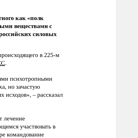
тного как «полк
ными веществами с
 российских силовых
происходящего в 225-м
СС
.
ными психотропными
ха, но зачастую
 исходов», – рассказал
т лечение
щимся участвовать в
оре командование