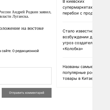
В киевских
супермаркетах началис
России Андрей Родкин заявил,
перебои с продуктами
власти Луганска.
оложение на востоке
Стало известно о
возбуждении дела из-з
угроз создателям
«Колобка»
 сайте. О редакционной
Названы самые
популярные российски
товары в Китае