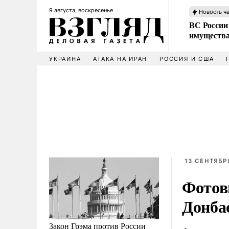
9 августа, воскресенье
Новость ч
ВС России
имущества
УКРАИНА
АТАКА НА ИРАН
РОССИЯ И США
13 СЕНТЯБРЯ
Фотов
Донба
Закон Грэма против России