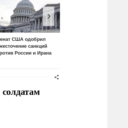
енат США одобрил
Украинские военные
жесточение санкций
сдались в плен при
ротив России и Ирана
освобождении села
Анискино
 солдатам