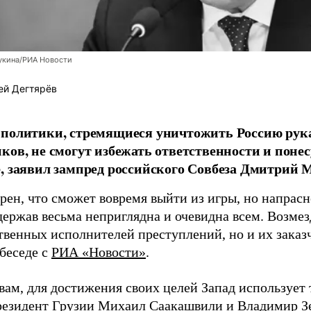
укина/РИА Новости
ей Дегтярёв
 политики, стремящиеся уничтожить Россию ру
ков, не смогут избежать ответственности и поне
, заявил зампред российского Совбеза Дмитрий М
рен, что сможет вовремя выйти из игры, но напрасн
держав весьма неприглядна и очевидна всем. Возмез
твенных исполнителей преступлений, но и их заказ
 беседе с
РИА «Новости»
.
вам, для достижения своих целей Запад использует 
езидент Грузии Михаил Саакашвили и Владимир З