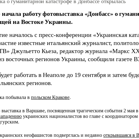
ка о гуманитарной катастрофе в Донбассе открылась
 начала работу фотовыставка «Донбасс» о гуман
щей на Востоке Украины.
ие началось с пресс-конференции «Украинская ката
частие известные итальянский журналист, политолог
ТВ» Джульетто Кьеза, редактор журнала «Маркс ХХ
из восточных регионов Украины, сообщили газете 
удет работать в Неаполе до 19 сентября и затем бу
альянских регионов.
вка побывала в
польском Кракове
.
 выставка в Варшаве, посвященная трагическим события 2 мая 
нападению
украинских националистов во главе с координатором
гурским.
краинских неофашистов подверглась и недавно
открывшаяся в 