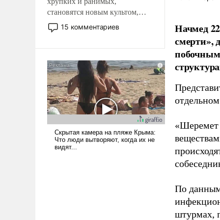
хрупких и ранимых,
становятся новым культом,
постепенно вытесняя и
Начмед 22
15 комментариев
отменяя традиционное
смерти»,
требование к человеку – быть
побочным 
мужественным и твердым под
структура
ударами судьбы, брать на себя
ответственность, помогать
Представи
слабым, идти вперед и
адаптироваться.
отдельном
«Шеремет 
веществами
происходя
собеседник
По данным
инфекцион
штурмах, 