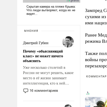
Зампред Со
сухими из
ими нациз
МНЕНИЯ
Ранее Мед
режима Вл
Дмитрий Губин
Почему «объясняющий
Также по
класс» не может ничего
войны про
объяснить
перезахор
Уже несколько столетий в
России не могут решить, какое
КОММЕНТАРИ
место в её жизни занимает
интеллигенция, кто к ней
принадлежит, а кого из неё
16 комментариев
исключили с правом
восстановления и без оного. И
чем она отличается от просто