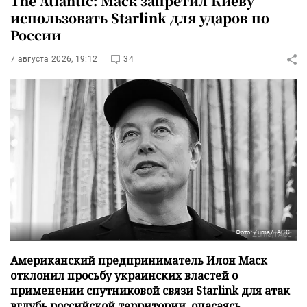
The Atlantic: Маск запретил Киеву
использовать Starlink для ударов по
России
7 августа 2026, 19:12
34
Фото: Zuma/ТАСС
Американский предприниматель Илон Маск
отклонил просьбу украинских властей о
применении спутниковой связи Starlink для атак
вглубь российской территории, опасаясь