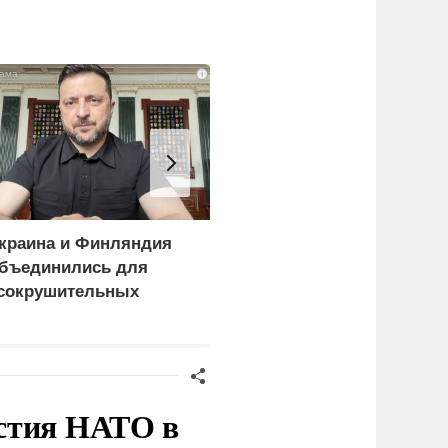
i
краина и Финляндия
«Генерал-провал»: кака
бъединились для
правда выяснилась про
сокрушительных
Драпатого
анкций" против России
стия НАТО в