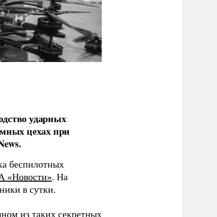
одство ударных
емных цехах при
News.
ка беспилотных
А «Новости»
. На
ники в сутки.
дном из таких секретных