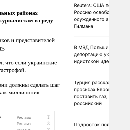
Reuters: США попросил
ельных районах
Россию освободить
журналистам в среду
осужденного американ
Гилмана
иков и представителей
и»
.
В МВД Польши назвали
депортацию украинцев
идиотской идеей
л, что если украинские
тастрофой.
Турция рассказала о
они должны сделать шаг
просьбах Европы
 как миллионник
поставить газ, но не
российский
Подросток получил