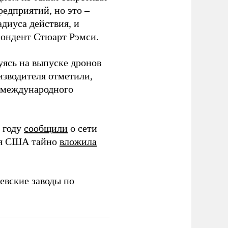
редприятий, но это –
диуса действия, и
спондент Стюарт Рэмси.
уясь на выпуске дронов
изводителя отметили,
в международного
 году
сообщили
о сети
ия США тайно
вложила
евские заводы по