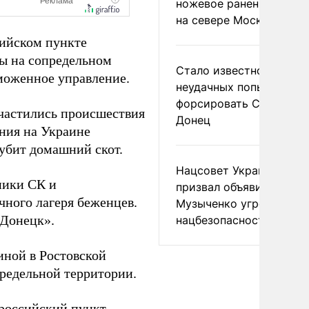
ножевое ранение в дра
на севере Москвы
сийском пункте
бы на сопредельном
Стало известно о
моженное управление.
неудачных попытках ВС
форсировать Северски
участились происшествия
Донец
ния на Украине
убит домашний скот.
Нацсовет Украины по Т
ники СК и
призвал объявить
чного лагеря беженцев.
Музыченко угрозой
Донецк».
нацбезопасности
иной в Ростовской
предельной территории.
 российский пункт