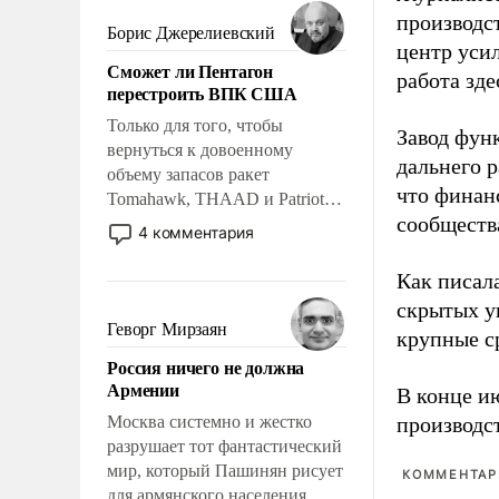
мужественным и твердым под
производст
ударами судьбы, брать на себя
Борис Джерелиевский
центр уси
ответственность, помогать
Сможет ли Пентагон
слабым, идти вперед и
работа зде
перестроить ВПК США
адаптироваться.
Только для того, чтобы
Завод фун
вернуться к довоенному
дальнего 
объему запасов ракет
что финан
Tomahawk, THAAD и Patriot
сообществ
США потребуется более трех
4 комментария
лет. Даже небольшая война с
Ираном опустошила
Как писал
американские арсеналы.
скрытых у
Сложившаяся ситуация
Геворг Мирзаян
крупные с
означает многолетний период
Россия ничего не должна
уязвимости США, например,
Армении
В конце и
перед Китаем.
Москва системно и жестко
производс
разрушает тот фантастический
мир, который Пашинян рисует
КОММЕНТАРИ
для армянского населения.