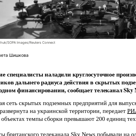
chuk/SOPA Images/Reuters Connect
вета Шишкова
е специалисты наладили круглосуточное произв
иков дальнего радиуса действия в скрытых подз
дном финансировании, сообщает телеканал Sky 
я сеть скрытых подземных предприятий для выпус
 развернута на украинской территории, передает
РИ
 объектах темпы сборки превышают 200 единиц тех
ы британского телеканала Sky News побывали на о