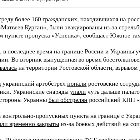
 среду более 160 гражданских, находившихся на рос
«Матвеев Курган»,
были эвакуированы
из-за стрель
м пункте пропуска «Успенка», сообщает Южное та
 в последнее время на границе России и Украины 
ции. Во вторник выпущенная во время боестолкнове
валась
на территории Ростовской области, взрывом 
д украинский артобстрел
попали
ростовские сотруд
ики. Украинские снаряды
упали
чуть дальше палато
 стороны Украины
был обстрелян
российский КПП «
и контрольно-пропускных пункта на границе с Укра
ыли временно закрыты
из-за боевых действий на со
о, 20 июня в погрануправлении ФСБ сообщили, что