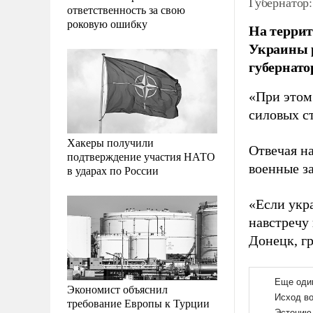
Губернатор:
ответственность за свою
роковую ошибку
На террит
Украины р
губернато
«При этом
силовых с
Хакеры получили
Отвечая н
подтверждение участия НАТО
военные з
в ударах по России
«Если укр
навстречу 
Донецк, гр
Экономист объяснил
требование Европы к Турции