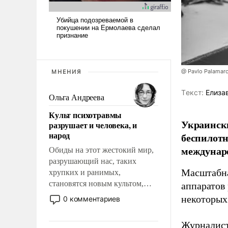
@ Pavlo Palamar
МНЕНИЯ
Tекст:
Елиза
Ольга Андреева
Культ психотравмы
Украински
разрушает и человека, и
народ
беспилотн
междунаро
Обиды на этот жестокий мир,
разрушающий нас, таких
Масштабна
хрупких и ранимых,
становятся новым культом,
аппаратов
постепенно вытесняя и
некоторых
0 комментариев
отменяя традиционное
требование к человеку – быть
Журналист