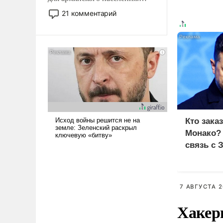
Мир, где политические
21 комментарий
прожекты будут безусловно
оплачиваться за счет
российских
налогоплательщиков и где
Еревану за свои поступки не
нужно отвечать.
Кто зака
Монако?
связь с 
7 АВГУСТА 2
Хакер