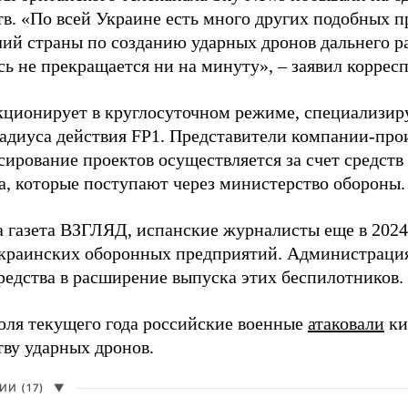
в. «По всей Украине есть много других подобных п
лий страны по созданию ударных дронов дальнего ра
сь не прекращается ни на минуту», – заявил корре
кционирует в круглосуточном режиме, специализир
радиуса действия FP1. Представители компании-про
сирование проектов осуществляется за счет средст
а, которые поступают через министерство обороны.
а газета ВЗГЛЯД, испанские журналисты еще в 2024
краинских оборонных предприятий. Администрац
редства в расширение выпуска этих беспилотников.
юля текущего года российские военные
атаковали
ки
тву ударных дронов.
И (17)
▼