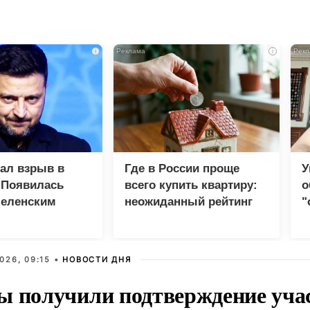
i
i
зал взрыв в
Где в России проще
У
 Появилась
всего купить квартиру:
о
Зеленским
неожиданный рейтинг
"
с
026, 09:15 •
НОВОСТИ ДНЯ
ы получили подтверждение уча