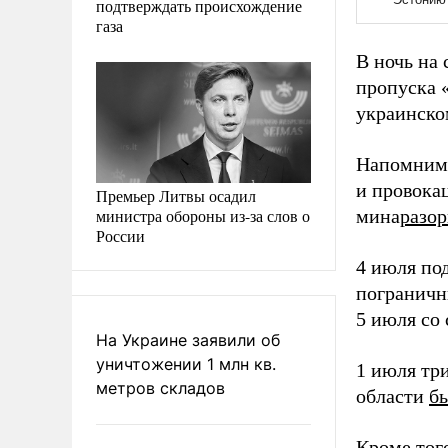
подтверждать происхождение
газа
В ночь на
пропуска 
украинско
Напомним,
и провока
Премьер Литвы осадил
министра обороны из-за слов о
мина
разор
России
4 июля по
пограничн
5 июля со
На Украине заявили об
уничтожении 1 млн кв.
1 июля тр
метров складов
области
б
Кроме тог