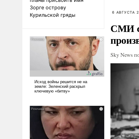
Зорге острову
6 АВГУСТА 2
Курильской гряды
СМИ с
произ
Sky News п