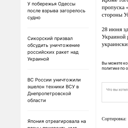
У побережья Одессы
пропуска 
после взрыва загорелось
стороны У
судно
28 июня зд
Украиной
Сикорский призвал
украински
обсудить уничтожение
российских ракет над
Украиной
Вы можете к
политике по 
ВС России уничтожили
эшелон техники ВСУ в
Днепропетровской
области
Сортировка:
Япония отреагировала на
планы присвоить имя