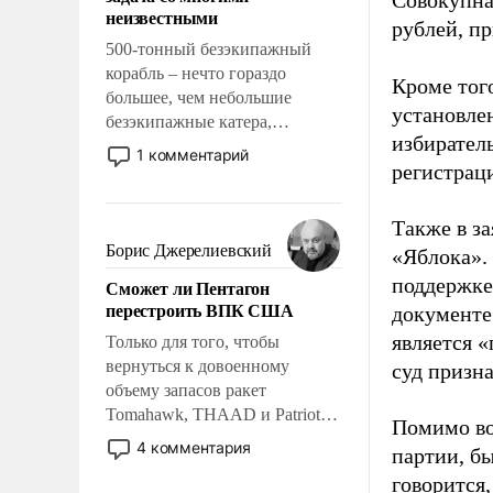
Совокупная
адаптироваться.
неизвестными
рублей, пр
500-тонный безэкипажный
корабль – нечто гораздо
Кроме тог
большее, чем небольшие
установле
безэкипажные катера,
избиратель
применение которых уже
1 комментарий
регистрац
стало обыденностью. Задача по
созданию такого корабля очень
сложна и амбициозна. Однако
Также в з
и ее реализация радикально
Борис Джерелиевский
«Яблока».
поднимет наши боевые
поддержке
Сможет ли Пентагон
возможности.
перестроить ВПК США
документе
является 
Только для того, чтобы
вернуться к довоенному
суд призн
объему запасов ракет
Tomahawk, THAAD и Patriot
Помимо во
США потребуется более трех
4 комментария
партии, б
лет. Даже небольшая война с
говорится,
Ираном опустошила