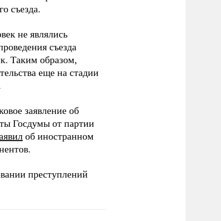
о съезда.
век не являлись
проведения съезда
ек. Таким образом,
тельства еще на стадии
.
ковое заявление об
аты Госдумы от партии
аявил
об иностранном
нентов.
овании преступлений