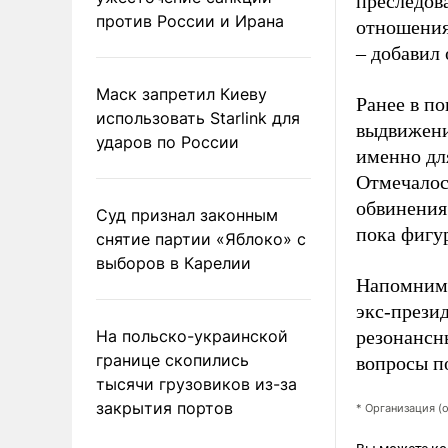
преследов
против России и Ирана
отношения
– добавил 
Маск запретил Киеву
Ранее в п
использовать Starlink для
выдвижени
ударов по России
именно дл
Отмечалос
обвинения 
Суд признал законным
пока фигур
снятие партии «Яблоко» с
выборов в Карелии
Напомним,
экс-презид
На польско-украинской
резонансн
границе скопились
вопросы п
тысячи грузовиков из-за
закрытия портов
* Организация (