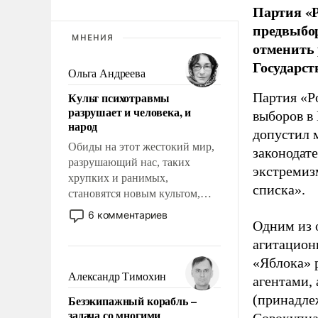
Партия «Р
предвыбор
МНЕНИЯ
отменить 
Государст
Ольга Андреева
Культ психотравмы
Партия «Р
разрушает и человека, и
выборов в
народ
допустил 
Обиды на этот жестокий мир,
законодат
разрушающий нас, таких
экстремиз
хрупких и ранимых,
списка».
становятся новым культом,
постепенно вытесняя и
6 комментариев
Одним из 
отменяя традиционное
требование к человеку – быть
агитацион
мужественным и твердым под
«Яблока» 
ударами судьбы, брать на себя
Александр Тимохин
агентами,
ответственность, помогать
(принадле
Безэкипажный корабль –
слабым, идти вперед и
задача со многими