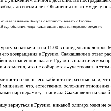
й с унижением личного достоинства пострадавшего)
вободы до восьми лет. Обвинения по этому делу пок
куратура назначила на 11.00 в понедельник допрос
 его возвращения в Грузию. Саакашвили в ответ рас
бвинил нынешние власти Грузии в политическом пр
 и отметил, что не собирается «участвовать в этом 
инистр и члены его кабинета не раз отмечали, что
 мишенью, что, естественно, осложнит отношения 
кими партнерами», – написал Саакашвили на своей
ешу вернуться в Грузию, никакой олигарх меня не о