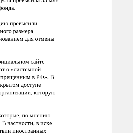
густа превысила 55 млн
фонда.
ацию превысили
ного размера
основанием для отмены
фициальном сайте
ют о «системной
апрещенным в РФ». В
ткрытом доступе
организации, которую
которые, по мнению
В частности, в иске
тствии иностранных