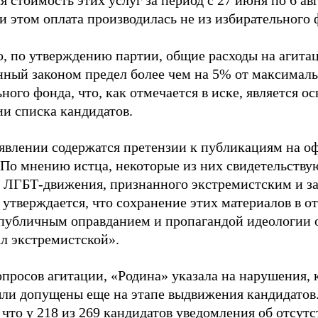
 стоимость этих услуг за период с 27 июня по 6 ав
и этом оплата производилась не из избирательного 
о, по утверждению партии, общие расходы на агит
нный законом предел более чем на 5% от максималь
ного фонда, что, как отмечается в иске, является 
ии списка кандидатов.
аявлении содержатся претензии к публикациям на о
 По мнению истца, некоторые из них свидетельству
 ЛГБТ-движения, признанного экстремистским и з
 утверждается, что сохранение этих материалов в о
«публичным оправданием и пропагандой идеологии 
ал экстремистской».
просов агитации, «Родина» указала на нарушения, 
ыли допущены еще на этапе выдвижения кандидатов. 
 что у 218 из 269 кандидатов уведомления об отсу