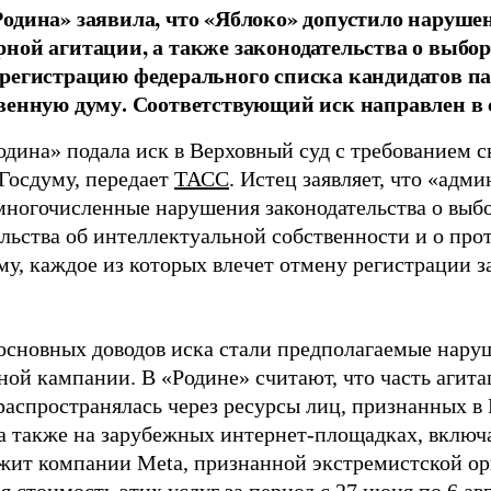
одина» заявила, что «Яблоко» допустило наруше
ной агитации, а также законодательства о выбор
регистрацию федерального списка кандидатов па
венную думу. Соответствующий иск направлен в с
одина» подала иск в Верховный суд с требованием с
 Госдуму, передает
ТАСС
. Истец заявляет, что «адм
многочисленные нарушения законодательства о выбор
ельства об интеллектуальной собственности и о про
му, каждое из которых влечет отмену регистрации 
основных доводов иска стали предполагаемые нару
ной кампании. В «Родине» считают, что часть агит
распространялась через ресурсы лиц, признанных 
 а также на зарубежных интернет-площадках, включа
жит компании Meta, признанной экстремистской ор