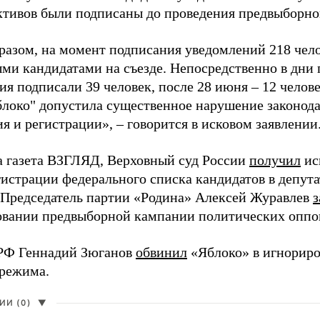
активов были подписаны до проведения предвыборног
разом, на момент подписания уведомлений 218 чело
ми кандидатами на съезде. Непосредственно в дни 
я подписали 39 человек, после 28 июня – 12 челов
блоко" допустила существенное нарушение законода
 и регистрации», – говорится в исковом заявлении
а газета ВЗГЛЯД, Верховный суд России
получил
ис
гистрации федерального списка кандидатов в депут
 Председатель партии «Родина» Алексей Журавлев
з
вании предвыборной кампании политических оппо
РФ Геннадий Зюганов
обвинил
«Яблоко» в игнорир
 режима.
И (0)
▼