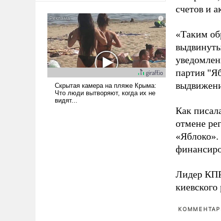
счетов и 
американские арсеналы.
Сложившаяся ситуация
означает многолетний период
«Таким об
уязвимости США, например,
выдвинуты
перед Китаем.
уведомлени
партия "Я
выдвижения
Как писал
отмене ре
«Яблоко».
финансиро
Лидер КП
киевского
КОММЕНТАРИ