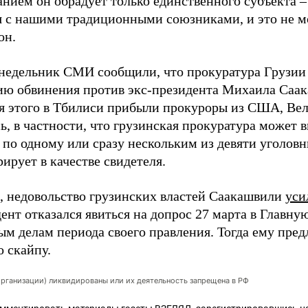
анием он обрадует только единственного субъекта 
 с нашими традиционными союзниками, и это не мо
он.
онедельник СМИ сообщили, что прокуратура Грузии
ю обвинения против экс-президента Михаила Саак
я этого в Тбилиси прибыли прокуроры из США, Вел
ь, в частности, что грузинская прокуратура может
по одному или сразу нескольким из девяти уголовн
ирует в качестве свидетеля.
 недовольство грузинских властей Саакашвили
уси
ент отказался явиться на допрос 27 марта в Главну
ым делам периода своего правления. Тогда ему пред
о скайпу.
организации) ликвидированы или их деятельность запрещена в РФ