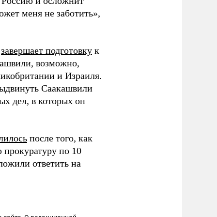
– Россию и осложнит
жет меня не заботить»,
завершает подготовку
к
ашвили, возможно,
икобритании и Израиля.
 выдвинуть Саакашвили
ых дел, в которых он
лилось
после того, как
ю прокуратуру по 10
ложили ответить на