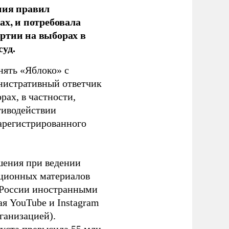
ния правил
ах, и потребовала
ртии на выборах в
уд.
нять «Яблоко» с
инистративный ответчик
ах, в частности,
тиводействии
зарегистрированного
шения при ведении
ационных материалов
в России иностранными
я YouTube и Instagram
ганизацией).