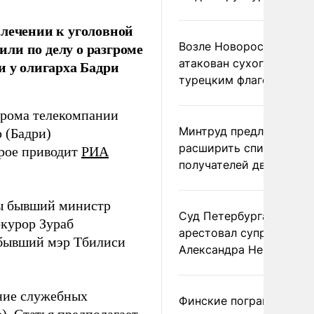
влечении к уголовной
ли по делу о разгроме
Возле Новороссийска
атакован сухогруз под
и у олигарха Бадри
турецким флагом
згрома телекомпании
Минтруд предложил
 (Бадри)
расширить список
рое приводит
РИА
получателей двух пенс
ны бывший министр
Суд Петербурга заочно
курор Зураб
арестовал супругу
бывший мэр Тбилиси
Александра Невзорова
ение служебных
Финские пограничники