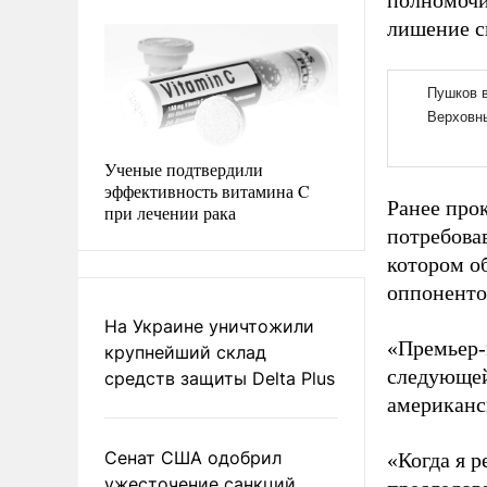
полномочи
лишение с
Ученые подтвердили
эффективность витамина C
Ранее про
при лечении рака
потребовав
котором о
оппонентов
На Украине уничтожили
«Премьер-м
крупнейший склад
следующей
средств защиты Delta Plus
американс
Сенат США одобрил
«Когда я р
ужесточение санкций