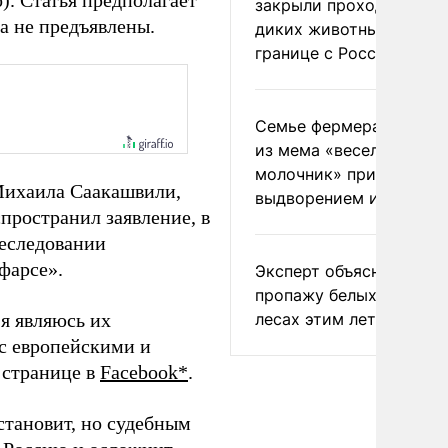
. Статья предполагает
закрыли проходы для
а не предъявлены.
диких животных на
границе с Россией
Семье фермера Уолкер
из мема «веселый
молочник» пригрозили
 Михаила Саакашвили,
выдворением из Росси
пространил заявление, в
еследовании
фарсе».
Эксперт объяснил
пропажу белых грибов 
 я являюсь их
лесах этим летом
с европейскими и
 странице в
Facebook*
.
становит, но судебным