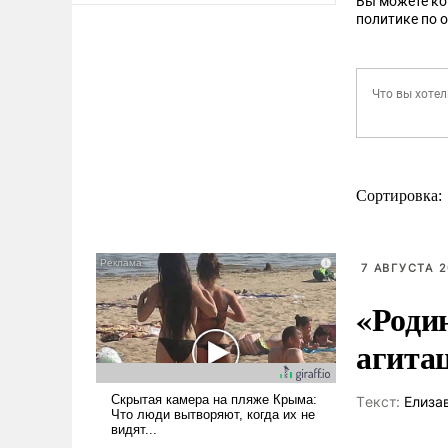
Вы можете к
политике по 
Сортировка:
7 АВГУСТА 2
«Роди
агита
Tекст:
Елиза