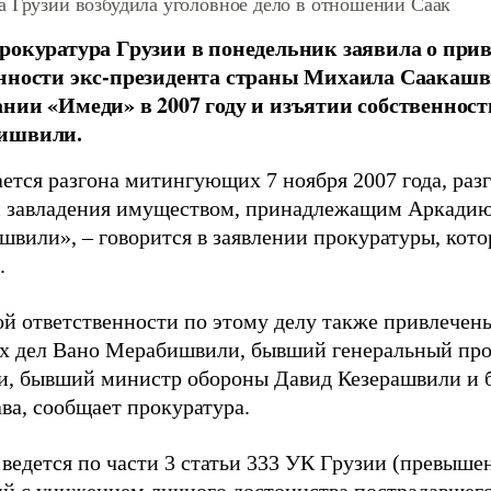
а Грузии возбудила уголовное дело в отношении Саак
рокуратура Грузии в понедельник заявила о при
нности экс-президента страны Михаила Саакашви
нии «Имеди» в 2007 году и изъятии собственност
ишвили.
ается разгона митингующих 7 ноября 2007 года, ра
 завладения имуществом, принадлежащим Аркадию
швили», – говорится в заявлении прокуратуры, кото
.
ой ответственности по этому делу также привлече
х дел Вано Мерабишвили, бывший генеральный про
, бывший министр обороны Давид Кезерашвили и 
ва, сообщает прокуратура.
 ведется по части 3 статьи 333 УК Грузии (превыш