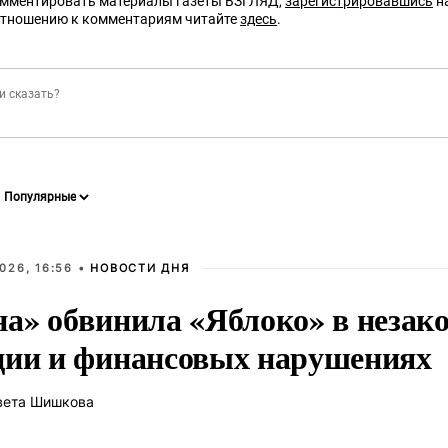
омментировать материалы газеты ВЗГЛЯД,
зарегистрировавшись
на
отношению к комментариям читайте
здесь
.
026, 16:56 •
НОВОСТИ ДНЯ
на» обвинила «Яблоко» в незак
ции и финансовых нарушениях
вета Шишкова