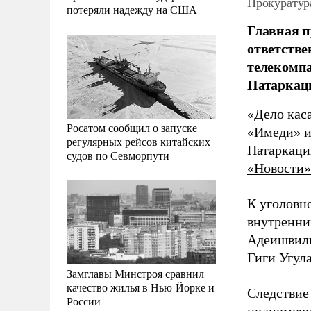
Прокуратур
потеряли надежду на США
Главная п
ответстве
телекомпа
Патаркац
«Дело кас
Росатом сообщил о запуске
«Имеди» и
регулярных рейсов китайских
Патаркаци
судов по Севморпути
«Новости»
К уголовн
внутренни
Адеишвили
Гиги Угула
Замглавы Минстроя сравнил
качество жилья в Нью-Йорке и
Следствие
России