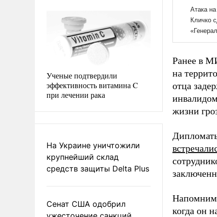
Ранее в М
на терри
Ученые подтвердили
эффективность витамина C
отца задер
при лечении рака
инвалидом 
жизни гро
Дипломаты
На Украине уничтожили
встречали
крупнейший склад
сотрудник
средств защиты Delta Plus
заключенн
Напомним,
Сенат США одобрил
когда он 
ужесточение санкций