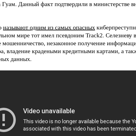
а Гуам. Данный факт подтвердили в министерстве в
о
называют одним из самых опасных
киберпреступни
льном мире тот имел псевдоним Track2. Селезневу в
е мошенничество, незаконное получение информац
а, владение крадеными кредитными картами, а та
ных данных.