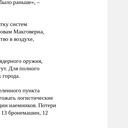
было раньше», –
атку систем
ловам Макговерна,
тво в воздухе,
ядерного оружия,
ут. Для полного
 города.
еленного пункта
тожать логистические
ции наемников. Потери
, 13 бронемашин, 12