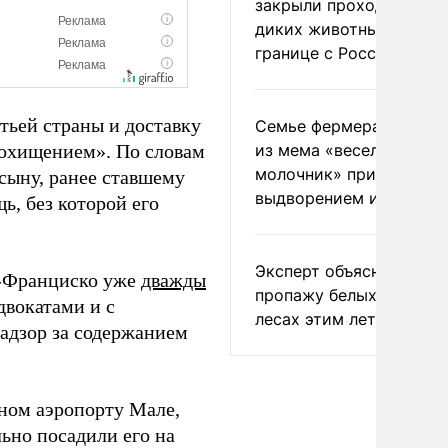
закрыли проходы для
диких животных на
границе с Россией
тьей страны и доставку
Семье фермера Уолкер
охищением». По словам
из мема «веселый
молочник» пригрозили
 сыну, ранее ставшему
выдворением из Росси
ь, без которой его
Эксперт объяснил
н-Франциско уже
дважды
пропажу белых грибов 
двокатами и с
лесах этим летом
адзор за содержанием
ном аэропорту Мале,
ьно посадили его на