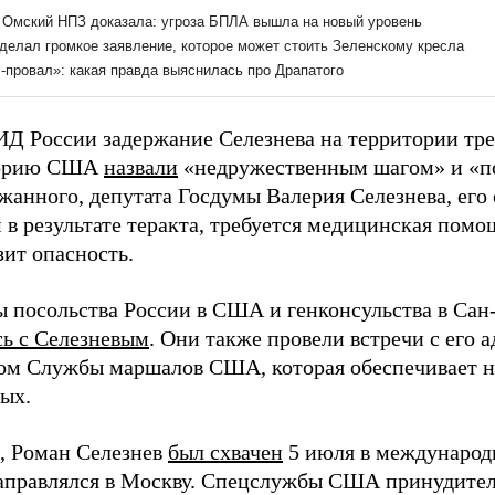
ИД России задержание Селезнева на территории тре
торию США
назвали
«недружественным шагом» и «п
жанного, депутата Госдумы Валерия Селезнева, его
в результате теракта, требуется медицинская помощ
зит опасность.
 посольства России в США и генконсульства в Са
сь с Селезневым
. Они также провели встречи с его а
ом Службы маршалов США, которая обеспечивает н
ых.
 Роман Селезнев
был схвачен
5 июля в международ
направлялся в Москву. Спецслужбы США принудител