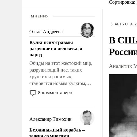
Сортировка:
МНЕНИЯ
5 АВГУСТА 2
Ольга Андреева
В США
Культ психотравмы
Росси
разрушает и человека, и
народ
Обиды на этот жестокий мир,
Аналитик М
разрушающий нас, таких
хрупких и ранимых,
становятся новым культом,
постепенно вытесняя и
8 комментариев
отменяя традиционное
требование к человеку – быть
мужественным и твердым под
ударами судьбы, брать на себя
Александр Тимохин
ответственность, помогать
Безэкипажный корабль –
слабым, идти вперед и
задача со многими