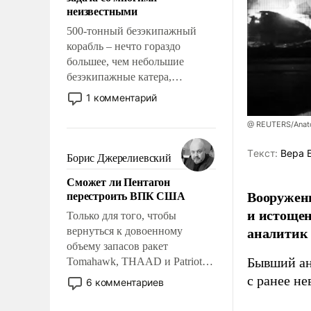
адаптироваться.
неизвестными
500-тонный безэкипажный
корабль – нечто гораздо
большее, чем небольшие
безэкипажные катера,
применение которых уже
1 комментарий
стало обыденностью. Задача по
созданию такого корабля очень
@ REUTERS/Anato
сложна и амбициозна. Однако
и ее реализация радикально
Tекст:
Вера 
Борис Джерелиевский
поднимет наши боевые
Сможет ли Пентагон
возможности.
Вооруженн
перестроить ВПК США
и истоще
Только для того, чтобы
аналитик
вернуться к довоенному
объему запасов ракет
Бывший ан
Tomahawk, THAAD и Patriot
США потребуется более трех
с ранее н
6 комментариев
лет. Даже небольшая война с
Ираном опустошила