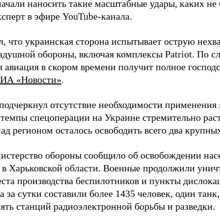
начали наносить такие масштабные удары, каких не 
ксперт в эфире YouTube-канала.
л, что украинская сторона испытывает острую нехв
здушной обороны, включая комплексы Patriot. По с
 авиация в скором времени получит полное господс
ИА «Новости»
.
подчеркнул отсутствие необходимости применения 
 темпы спецоперации на Украине стремительно раст
ад регионом осталось освободить всего два крупных
истерство обороны сообщило об освобождении нас
 в Харьковской области. Военные продолжили унич
еста производства беспилотников и пункты дислока
 за сутки составили более 1435 человек, один танк
пять станций радиоэлектронной борьбы и разведки.