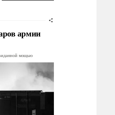
аров армии
невиданной мощью