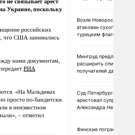
о не связывает арест
на Украине, поскольку
Возле Новороссийска
атакован сухогруз под
охищение российских
турецким флагом
в, что США занимались
Минтруд предложил
ежду нами документам,
расширить список
передает
РИА
получателей двух пенс
аются. «На Мальдивах
Суд Петербурга заочно
но просто по-бандитски.
арестовал супругу
зли в неизвестном
Александра Невзорова
нали», – отметил
Финские пограничники