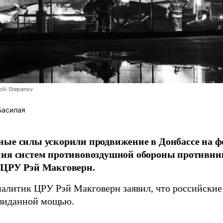
lii Stepanov
Басилая
ые силы ускорили продвижение в Донбассе на 
ния систем противовоздушной обороны противни
 ЦРУ Рэй Макговерн.
алитик ЦРУ Рэй Макговерн заявил, что российские 
евиданной мощью.