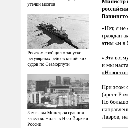
Министр и
утечки мозгов
российски
Вашингтон
«Нет, я н
граждан а
этим «и в
Росатом сообщил о запуске
«Эта возм
регулярных рейсов китайских
судов по Севморпути
и мы наст
«Новости»
При этом 
(арест Ро
По большом
направлен
Замглавы Минстроя сравнил
Лавров, н
качество жилья в Нью-Йорке и
России