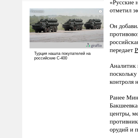
«Русские 
американские арсеналы.
отметил э
Сложившаяся ситуация
означает многолетний период
Он добави
уязвимости США, например,
перед Китаем.
противово
российская
передает
Р
Аналитик 
поскольку
контроля н
Ранее Мин
Бакшеевка
центры, м
противника
орудий и 