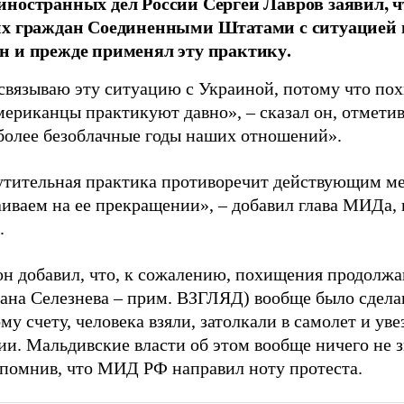
ностранных дел России Сергей Лавров заявил, чт
х граждан Соединенными Штатами с ситуацией 
 и прежде применял эту практику.
е связываю эту ситуацию с Украиной, потому что п
мериканцы практикуют давно», – сказал он, отмети
 более безоблачные годы наших отношений».
утительная практика противоречит действующим м
аиваем на ее прекращении», – добавил глава МИДа, 
.
он добавил, что, к сожалению, похищения продолж
мана Селезнева – прим. ВЗГЛЯД) вообще было сдела
у счету, человека взяли, затолкали в самолет и уве
ии. Мальдивские власти об этом вообще ничего не з
апомнив, что МИД РФ направил ноту протеста.