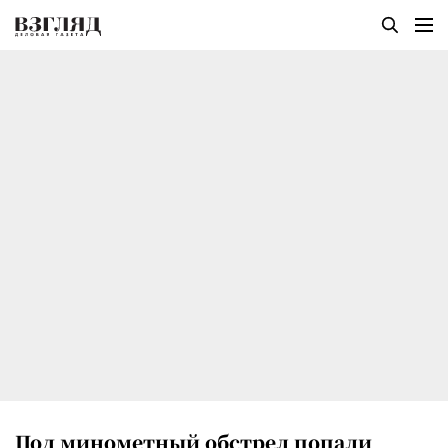
Под минометный обстрел попали