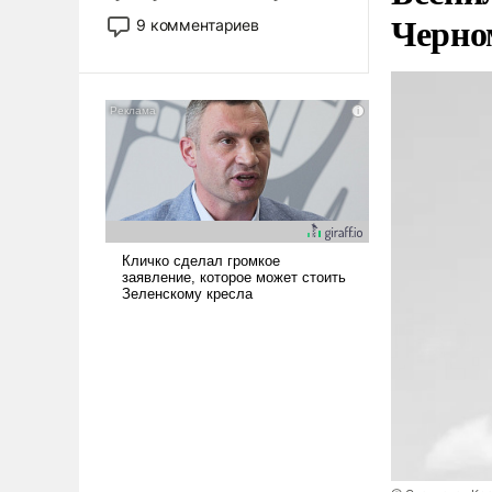
двигаемся по пути
Черно
9 комментариев
революционных изменений.
То, что несколько лет назад
было образом для
псевдонаучной фантастики,
стало всерьез обсуждаемой
идеей.