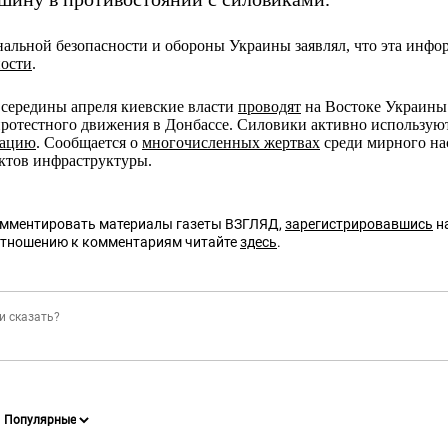
альной безопасности и обороны Украины заявлял, что эта инф
ности
.
 середины апреля киевские власти
проводят
на Востоке Украины
протестного движения в Донбассе. Силовики активно использу
иацию
. Сообщается о
многочисленных жертвах
среди мирного на
ктов инфраструктуры.
омментировать материалы газеты ВЗГЛЯД,
зарегистрировавшись
на
отношению к комментариям читайте
здесь
.