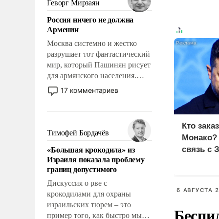
Геворг Мирзаян
означает многолетний период
Россия ничего не должна
уязвимости США, например,
Армении
перед Китаем.
Москва системно и жестко
разрушает тот фантастический
мир, который Пашинян рисует
для армянского населения.
Мир, где политические
17 комментариев
прожекты будут безусловно
оплачиваться за счет
российских
Кто зака
налогоплательщиков и где
Тимофей Бордачёв
Монако?
Еревану за свои поступки не
«Большая крокодила» из
связь с 
нужно отвечать.
Израиля показала проблему
границ допустимого
Дискуссия о рве с
6 АВГУСТА 2
крокодилами для охраны
израильских тюрем – это
Беспи
пример того, как быстро мы