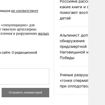
Россияне рассказали,
какие книги и фильмы
ормация
не соответствует
помогают воспитывать
детей
 «спецоперацию» для
ют тяжелую артиллерию
селения и разрушениях
жилых
Альпинист допустил
обнаружение
предсмертной записки
Наговицыной на пике
 сайте. О редакционной
Победы
Ученые разрушили миф
«гонке сперматозоидов
при оплодотворении