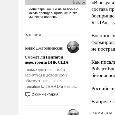
«В резуль
состава п
боеприпасо
БПЛА», – 
Военнослу
МНЕНИЯ
формирова
Борис Джерелиевский
не пострад
Сможет ли Пентагон
перестроить ВПК США
Как писал
Роберт Бро
Только для того, чтобы
безопасно
вернуться к довоенному
объему запасов ракет
Tomahawk, THAAD и Patriot
Российски
США потребуется более трех
2 комментария
лет. Даже небольшая война с
В апреле 
Ираном опустошила
американские арсеналы.
КОММЕНТАРИ
Сложившаяся ситуация