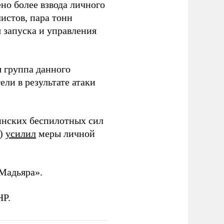
но более взвода личного
истов, пара тонн
я запуска и управления
 группа данного
ли в результате атаки
инских беспилотных сил
и)
усилил
меры личной
Мадьяра».
НР.