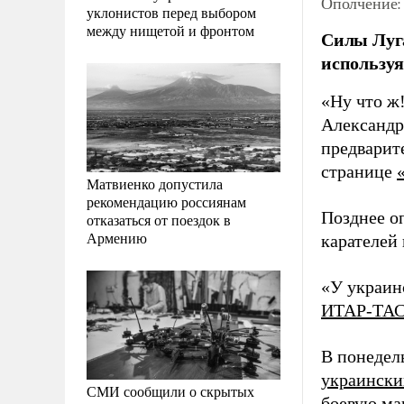
Ополчение:
уклонистов перед выбором
между нищетой и фронтом
Силы Луга
используя
«Ну что ж
Александр
предварит
странице
Матвиенко допустила
рекомендацию россиянам
Позднее о
отказаться от поездок в
Армению
карателей 
«У украин
ИТАР-ТА
В понедел
украински
СМИ сообщили о скрытых
боевую ма