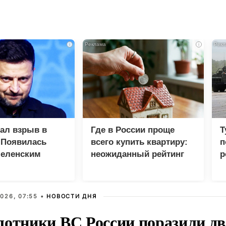
i
i
зал взрыв в
Где в России проще
Т
 Появилась
всего купить квартиру:
п
Зеленским
неожиданный рейтинг
р
026, 07:55 •
НОВОСТИ ДНЯ
лотники ВС России поразили два