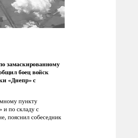
по замаскированному
ообщил боец войск
ки «Днепр» с
емному пункту
 и по складу с
не, пояснил собеседник