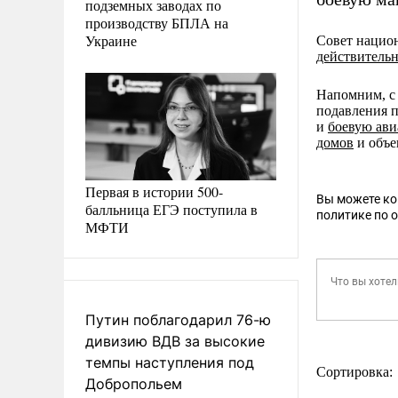
подземных заводах по
производству БПЛА на
Украине
Совет национ
действитель
Напомним, с
подавления 
и
боевую ав
домов
и объе
Первая в истории 500-
Вы можете к
балльница ЕГЭ поступила в
политике по 
МФТИ
Путин поблагодарил 76-ю
дивизию ВДВ за высокие
темпы наступления под
Сортировка:
Добропольем