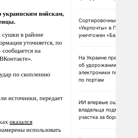
о украинским войскам,
енцы.
Сортировочный пункт
«Укрпочты» в Павлогра
 сушки в районе
уничтожен «Бандероль
ормация уточняется, по
 сообщается на
На Украине предупреди
«ВКонтакте».
об удорожании китайс
электроники после уда
аудар по скоплению
по портам
или источники,
передает
ИИ впервые оштрафова
владельца подмосковн
участка за борщевик
уках
оказался
 намерены использовать