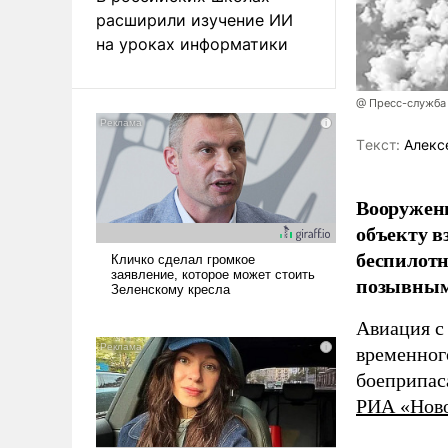
расширили изучение ИИ
на уроках информатики
@ Пресс-служба
Tекст:
Алекс
Вооружен
объекту в
беспилотн
позывным
Авиация с
временног
боеприпас
РИА «Нов