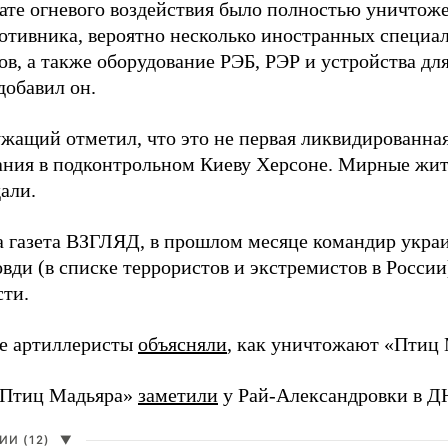
тате огневого воздействия было полностью уничтоже
ротивника, вероятно несколько иностранных специал
в, а также оборудование РЭБ, РЭР и устройства дл
добавил он.
жащий отметил, что это не первая ликвидированная
ния в подконтрольном Киеву Херсоне. Мирные жите
али.
а газета ВЗГЛЯД, в прошлом месяце командир укра
вди (в списке террористов и экстремистов в Росси
сти.
е артиллеристы
объясняли
, как уничтожают «Птиц 
«Птиц Мадьяра»
заметили
у Рай-Александровки в Д
И (12)
▼