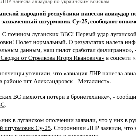
 ЛНР нанесла авиаудар по украинским войскам
нской народной республики нанесли авиаудар п
 захваченный штурмовик Су-25, сообщают ополч
! С почином луганских ВВС! Первый удар луганской
овки! Полет нормальный. О результатах налета инф
ельным данным, наш пилот сработал филигранно», -
«Сводки от Стрелкова Игоря Ивановича»
в соцсети 
полченцы уточнили, что «авиация ЛНР нанесла ави
в районе пгт Александровск - Металлист».
ских ВС имеются потери в бронетехнике», - сообщ
СС
.
ьник в луганском ополчении заявили, что у них в р
й штурмовик Су-25
. Сторонники ЛНР заявили, что
шину в противостоянии с силовиками.