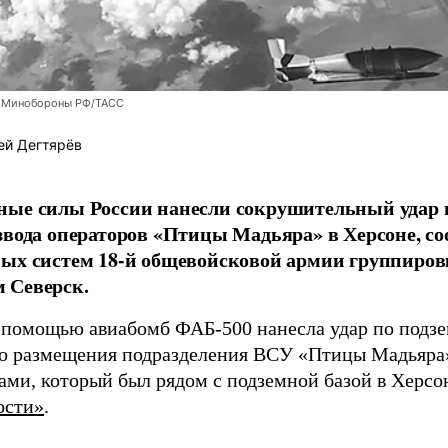
 Минобороны РФ/ТАСС
ей Дегтярёв
ные силы России нанесли сокрушительный удар 
звода операторов «Птицы Мадьяра» в Херсоне, с
ых систем 18-й общевойсковой армии группиров
 Северск.
 помощью авиабомб ФАБ-500 нанесла удар по подз
о размещения подразделения ВСУ «Птицы Мадьяра»
ами, который был рядом с подземной базой в Херсо
ости»
.