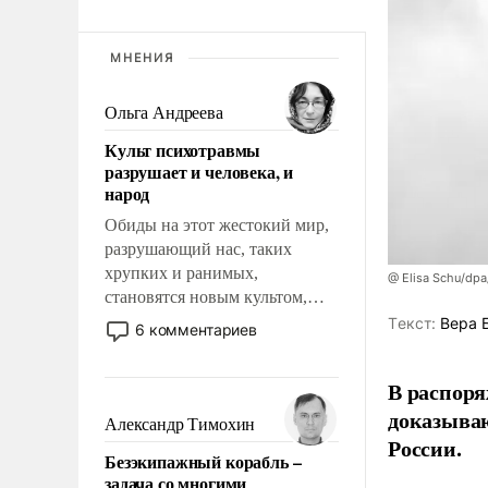
МНЕНИЯ
Ольга Андреева
Культ психотравмы
разрушает и человека, и
народ
Обиды на этот жестокий мир,
разрушающий нас, таких
хрупких и ранимых,
@ Elisa Schu/dpa
становятся новым культом,
постепенно вытесняя и
Tекст:
Вера 
6 комментариев
отменяя традиционное
требование к человеку – быть
В распоря
мужественным и твердым под
доказыва
ударами судьбы, брать на себя
Александр Тимохин
ответственность, помогать
России.
Безэкипажный корабль –
слабым, идти вперед и
задача со многими