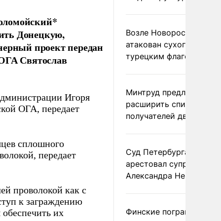
Коломойский*
ить Донецкую,
Возле Новороссийска
атакован сухогруз под
нерный проект передан
турецким флагом
 ОГА Святослав
Минтруд предложил
администрации Игоря
расширить список
кой ОГА, передает
получателей двух пенс
яцев сплошного
Суд Петербурга заочно
волокой, передает
арестовал супругу
Александра Невзорова
ей проволокой как с
ступ к заграждению
Финские пограничники
 обеспечить их