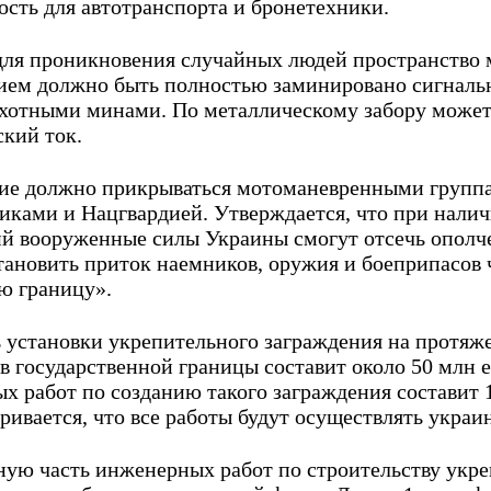
ость для автотранспорта и бронетехники.
для проникновения случайных людей пространство 
ием должно быть полностью заминировано сигнал
хотными минами. По металлическому забору може
ский ток.
ие должно прикрываться мотоманевренными группа
иками и Нацгвардией. Утверждается, что при нали
й вооруженные силы Украины смогут отсечь ополч
становить приток наемников, оружия и боеприпасов 
ю границу».
 установки укрепительного заграждения на протяже
в государственной границы составит около 50 млн 
х работ по созданию такого заграждения составит 1
ривается, что все работы будут осуществлять украи
ную часть инженерных работ по строительству укре