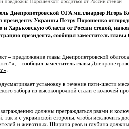
й предложил Порошенкотг ородиться от России стеной
тель Днепропетровской ОГА миллиардер Игорь 
л президенту Украины Петру Порошенко отгород
 и Харьковскую области от России стеной, инже
трацию президента, сообщил заместитель главы
ект – предложение главы Днепропетровской облгос
ого*», – сообщил заместитель главы Днепропетровс
кс»
.
едусматривает установку в течение пяти-шести мес
ского забора из высокопрочной стали с колючей про
 заграждению должны преграждаться рвами и колюч
й, так и с украинской стороны, чтобы исключить до
телей и животных. Ширина рвов и глубина должны