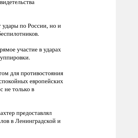
видетельства
 удары по России, но и
беспилотников.
ямое участие в ударах
руппировки.
том для противостояния
 спокойных европейских
с не только в
Вахтер предоставлял
лов в Ленинградской и