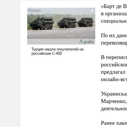
американские арсеналы.
«Барт де В
Сложившаяся ситуация
в организа
означает многолетний период
специальн
уязвимости США, например,
перед Китаем.
По их дан
перевозящ
В перепис
российско
предлагал
онлайн-вст
Украинска
Марченко,
деятельно
Ранее хак