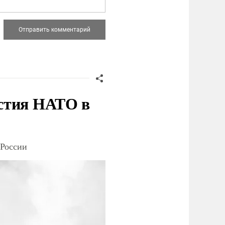
стия НАТО в
 России