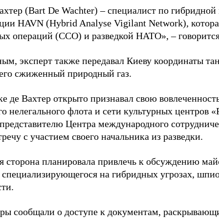
ахтер (Bart De Wachter) – специалист по гибридной
ции HAVN (Hybrid Analyse Vigilant Network), котор
ых операций (ССО) и разведкой НАТО», – говорится
ным, эксперт также передавал Киеву координаты та
его сжиженный природный газ.
ке де Вахтер открыто признавал свою вовлеченность
го нелегального флота и сети культурных центров «
 представителю Центра международного сотрудниче
речу с участием своего начальника из разведки.
я сторона планировала привлечь к обсуждению ма
 специализирующегося на гибридных угрозах, шпи
сти.
еры сообщали о доступе к документам, раскрывающ