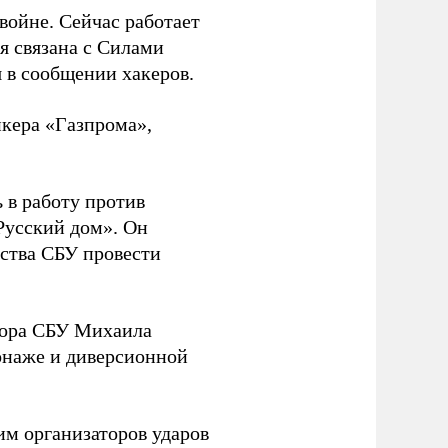
 войне. Сейчас работает
ая связана с Силами
 в сообщении хакеров.
нкера «Газпрома»,
 в работу против
Русский дом». Он
ства СБУ провести
йора СБУ Михаила
онаже и диверсионной
им организаторов ударов