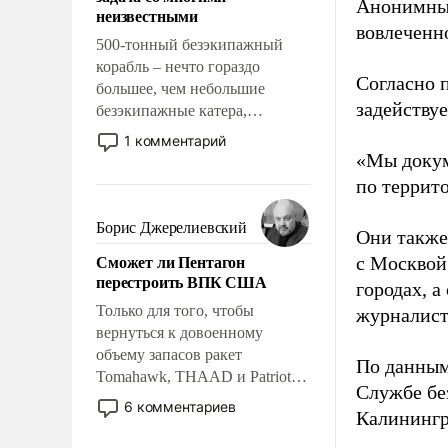
адаптироваться.
Анонимные
неизвестными
вовлеченн
500-тонный безэкипажный
корабль – нечто гораздо
Согласно 
большее, чем небольшие
задейству
безэкипажные катера,
применение которых уже
1 комментарий
стало обыденностью. Задача по
«Мы докум
созданию такого корабля очень
по террит
сложна и амбициозна. Однако
и ее реализация радикально
Борис Джерелиевский
Они также
поднимет наши боевые
Сможет ли Пентагон
с Москвой
возможности.
перестроить ВПК США
городах, а
Только для того, чтобы
журналист
вернуться к довоенному
объему запасов ракет
По данным
Tomahawk, THAAD и Patriot
Службе бе
США потребуется более трех
6 комментариев
Калинингр
лет. Даже небольшая война с
Ираном опустошила