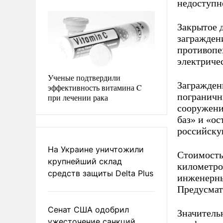
недоступн
Закрытое 
загражден
противопе
электриче
Ученые подтвердили
Загражден
эффективность витамина C
пограничн
при лечении рака
сооружени
баз» и «о
российску
На Украине уничтожили
Стоимость
крупнейший склад
километро
средств защиты Delta Plus
инженерны
Предусмат
Сенат США одобрил
Значитель
ужесточение санкций