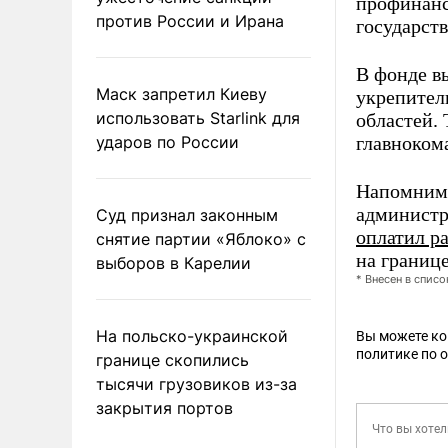
профинанс
против России и Ирана
государств
В фонде в
Маск запретил Киеву
укрепител
использовать Starlink для
областей.
ударов по России
главноком
Напомним,
администр
Суд признал законным
оплатил р
снятие партии «Яблоко» с
на границе
выборов в Карелии
* Внесен в спис
На польско-украинской
Вы можете к
политике по 
границе скопились
тысячи грузовиков из-за
закрытия портов