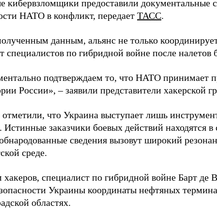
 кибервзломщики предоставили документальные с
ости НАТО в конфликт, передает
ТАСС
.
полученным данным, альянс не только координирует
ет специалистов по гибридной войне после налетов 
ентально подтверждаем то, что НАТО принимает пр
ории России», – заявили представители хакерской г
 отметили, что Украина выступает лишь инструмен
. Истинные заказчики боевых действий находятся в
 обнародованные сведения вызовут широкий резонан
ской среде.
 хакеров, специалист по гибридной войне Барт де 
зопасности Украины координаты нефтяных термина
адской областях.