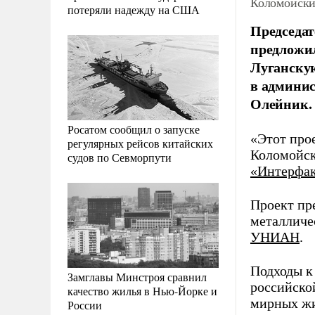
Коломойски
потеряли надежду на США
Председа
предложи
Луганскую
в админис
Олейник.
Росатом сообщил о запуске
«Этот про
регулярных рейсов китайских
Коломойск
судов по Севморпути
«Интерфа
Проект пр
металличе
УНИАН
.
Подходы к
Замглавы Минстроя сравнил
российско
качество жилья в Нью-Йорке и
мирных жи
России