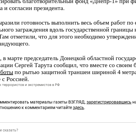
ировать благотворительный фонд «Днепр-1» при ф
а и согласии президента.
ыразили готовность выполнить весь объем работ по 
ьного заграждения вдоль государственной границы 
 Там отметили, что для этого необходимо утвержден
андующего.
 в марте председатель Донецкой областной госуда
ации Сергей Тарута сообщил, что вместе со своим
аботы
по рытью защитной траншеи шириной 4 метра 
 с Россией.
ок террористов и экстремистов в РФ
омментировать материалы газеты ВЗГЛЯД,
зарегистрировавшись
на
отношению к комментариям читайте
здесь
.