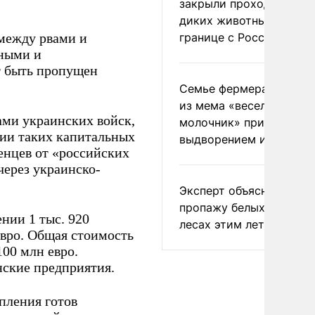
закрыли проходы для
диких животных на
между рвами и
границе с Россией
ьными и
т быть пропущен
Семье фермера Уолкер
из мема «веселый
ми украинских войск,
молочник» пригрозили
чии таких капитальных
выдворением из Росси
енцев от «российских
через украинско-
Эксперт объяснил
пропажу белых грибов 
нии 1 тыс. 920
лесах этим летом
евро. Общая стоимость
00 млн евро.
нские предприятия.
пления готов