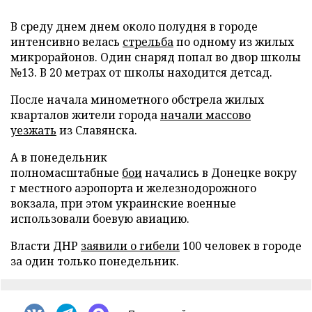
В среду днем днем около полудня в городе
интенсивно велась
стрельба
по одному из жилых
микрорайонов. Один снаряд попал во двор школы
№13. В 20 метрах от школы находится детсад.
После начала минометного обстрела жилых
кварталов жители города
начали массово
уезжать
из Славянска.
А в понедельник
полномасштабные
бои
начались
в Донецке
в
окру
г местного аэропорта и железнодорожного
вокзала, при этом украинские военные
использовали боевую авиацию.
Власти ДНР
заявили о гибели
100 человек в городе
за один только понедельник.