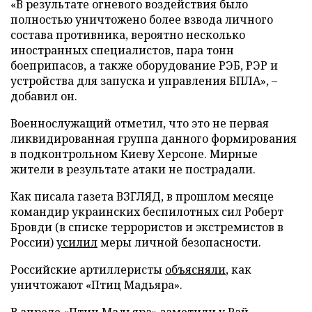
«В результате огневого воздействия было
полностью уничтожено более взвода личного
состава противника, вероятно несколько
иностранных специалистов, пара тонн
боеприпасов, а также оборудование РЭБ, РЭР и
устройства для запуска и управления БПЛА», –
добавил он.
Военнослужащий отметил, что это не первая
ликвидированная группа данного формирования
в подконтрольном Киеву Херсоне. Мирные
жители в результате атаки не пострадали.
Как писала газета ВЗГЛЯД, в прошлом месяце
командир украинских беспилотных сил Роберт
Бровди (в списке террористов и экстремистов в
России)
усилил
меры личной безопасности.
Российские артиллеристы
объясняли
, как
уничтожают «Птиц Мадьяра».
В апреле «Птиц Мадьяра»
заметили
у Рай-