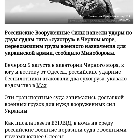
Фото: Станислав Красильников/РИА
Новости
Российские Вооруженные Силы нанесли удары по
двум судам типа «сухогруз» в Черном море,
перевозившим грузы военного назначения для
украинской армии, сообщило Минобороны.
Вечером 5 августа в акватории Черного моря, к
югу и востоку от Одессы, российские ударные
беспилотники атаковали два сухогруза, указало
ведомство в
Max
.
Эти транспортные суда занимались доставкой
военных грузов для нужд вооруженных сил
Украины.
Как писала газета ВЗГЛЯД, в ночь на среду
российские военные
поразили
суда с военными
грузами южнее Одессы.