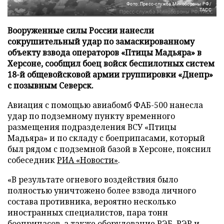
Фото: Пресс-служба Минобороны РФ/
ТАСС
Вооруженные силы России нанесли
сокрушительный удар по замаскированному
объекту взвода операторов «Птицы Мадьяра» в
Херсоне, сообщил боец войск беспилотных систем
18-й общевойсковой армии группировки «Днепр»
с позывным Северск.
Авиация с помощью авиабомб ФАБ-500 нанесла
удар по подземному пункту временного
размещения подразделения ВСУ «Птицы
Мадьяра» и по складу с боеприпасами, который
был рядом с подземной базой в Херсоне, пояснил
собеседник
РИА «Новости»
.
«В результате огневого воздействия было
полностью уничтожено более взвода личного
состава противника, вероятно несколько
иностранных специалистов, пара тонн
боеприпасов, а также оборудование РЭБ, РЭР и