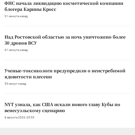
ФНС начала ликвидацию косметической компании
блогера Карины Кросс
31 минута назад
Над Ростовской областью за ночь уничтожено более
30 дронов ВСУ
41 минута назад
Ученые-токсикологи предупредили о неистребимой
ядовитости плесени
55 минут назад
NYT узнала, как США искали нового главу Кубы по
венесуэльскому сценарию
8 августа 2026, 05:55