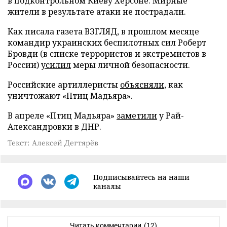
в подконтрольном Киеву Херсоне. Мирные
жители в результате атаки не пострадали.
Как писала газета ВЗГЛЯД, в прошлом месяце
командир украинских беспилотных сил Роберт
Бровди (в списке террористов и экстремистов в
России)
усилил
меры личной безопасности.
Российские артиллеристы
объясняли
, как
уничтожают «Птиц Мадьяра».
В апреле «Птиц Мадьяра»
заметили
у Рай-
Александровки в ДНР.
Текст: Алексей Дегтярёв
Подписывайтесь на наши
каналы
Читать комментарии
(12)