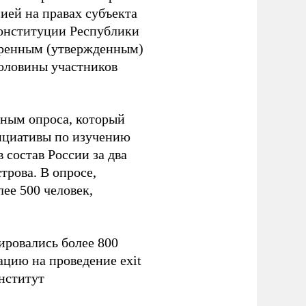
ией на правах субъекта
конституции Республики
обренным (утвержденным)
половины участников
нным опроса, который
ициативы по изучению
состав России за два
рова. В опросе,
ее 500 человек,
ировались более 800
ацию на проведение exit
нститут