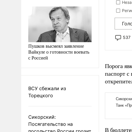
Неза
Реги
Гол
537
Пушков высмеял заявление
Вайкуле о готовности воевать
с Россией
Порога явк
паспорт с
открепите
ВСУ сбежали из
Торецкого
Сикорский:
Посягательство на
В бюллете
посольство России грозит