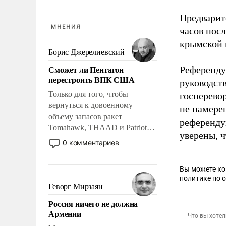
Предварит
МНЕНИЯ
часов посл
крымской 
Борис Джерелиевский
Сможет ли Пентагон
Референду
перестроить ВПК США
руководст
Только для того, чтобы
госперево
вернуться к довоенному
не намерен
объему запасов ракет
референдум
Tomahawk, THAAD и Patriot
уверены, ч
США потребуется более трех
0 комментариев
лет. Даже небольшая война с
Ираном опустошила
Вы можете к
американские арсеналы.
политике по 
Сложившаяся ситуация
Геворг Мирзаян
означает многолетний период
Россия ничего не должна
уязвимости США, например,
Армении
перед Китаем.