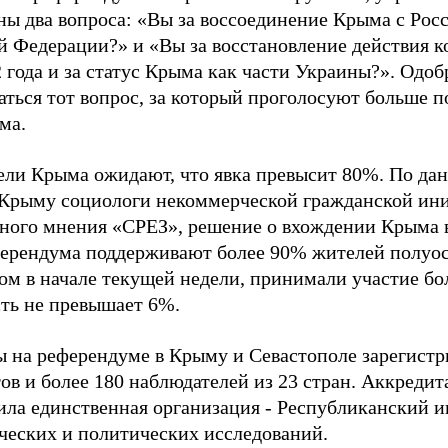
ны два вопроса: «Вы за воссоединение Крыма с Росс
й Федерации?» и «Вы за восстановление действия 
 года и за статус Крыма как части Украины?». Од
таться тот вопрос, за который проголосуют больше 
ма.
ели Крыма ожидают, что явка превысит 80%. По да
 Крыму социологи некоммерческой гражданской ин
ного мнения «СРЕЗ», решение о вхождении Крыма в 
ферендума поддерживают более 90% жителей полуост
ом в начале текущей недели, принимали участие бол
ть не превышает 6%.
ы на референдуме в Крыму и Севастополе зарегистр
ов и более 180 наблюдателей из 23 стран. Аккредит
чила единственная организация - Республиканский и
ческих и политических исследований.