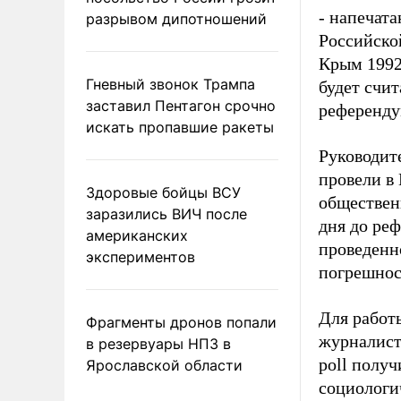
- напечата
разрывом дипотношений
Российско
Крым 1992
Гневный звонок Трампа
будет счи
заставил Пентагон срочно
референду
искать пропавшие ракеты
Руководит
провели в
Здоровые бойцы ВСУ
обществен
заразились ВИЧ после
дня до ре
американских
проведенн
экспериментов
погрешнос
Для работ
Фрагменты дронов попали
журналист
в резервуары НПЗ в
poll полу
Ярославской области
социологи