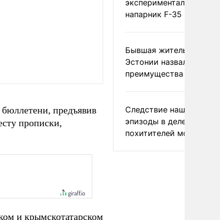
экспериментальный др
напарник F-35
Бывшая жительница
Эстонии назвала главн
преимущества России
ь бюллетени, предъявив
Следствие нашло новы
эпизоды в деле
есту прописки,
похитителей москвичек
ском и крымскотатарском