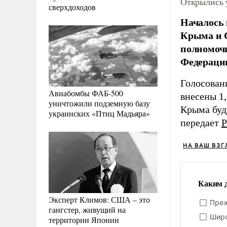
Открылись у
сверхдоходов
Началось 
Крыма и С
полномочи
Федераци
Голосовани
Авиабомбы ФАБ-500
внесены 1
уничтожили подземную базу
Крыма буду
украинских «Птиц Мадьяра»
передает
Р
НА ВАШ ВЗГ
Каким д
Эксперт Климов: США – это
Преж
гангстер, живущий на
Широ
территории Японии