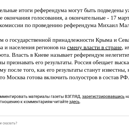
ельные итоги референдума могут быть подведены уж
е окончания голосования, а окончательные - 17 мар
комиссии по проведению референдума Михаил Ма
м о государственной принадлежности Крыма и Сева
ва и населения регионов на
смену власти в стране
, 
рота. Власть в Киеве называет референдум нелегити
ы признавать его результаты. Россия обещает выск
у после того, как его результаты станут известны,
то Москва готова включить полуостров в состав РФ
омментировать материалы газеты ВЗГЛЯД,
зарегистрировавшись
на
отношению к комментариям читайте
здесь
.