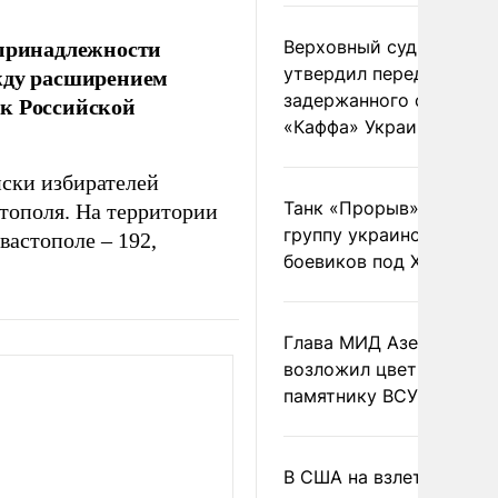
 принадлежности
Верховный суд Швеции
ежду расширением
утвердил передачу
задержанного сухогруз
 к Российской
«Каффа» Украине
писки избирателей
Танк «Прорыв» уничто
тополя. На территории
группу украинских
вастополе – 192,
боевиков под Харьково
Глава МИД Азербайджа
возложил цветы к
памятнику ВСУ
В США на взлете разби