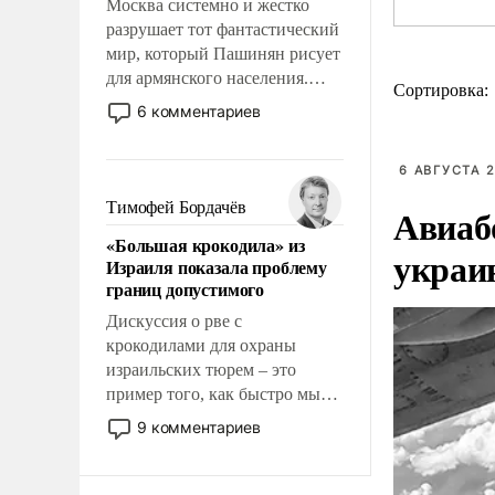
Москва системно и жестко
разрушает тот фантастический
мир, который Пашинян рисует
для армянского населения.
Сортировка:
Мир, где этому населению все
6 комментариев
должны просто по
определению, где его
6 АВГУСТА 2
политические прожекты будут
беспрекословно оплачиваться
Тимофей Бордачёв
Авиаб
за счет российских
«Большая крокодила» из
налогоплательщиков и где за
украи
Израиля показала проблему
свои поступки не нужно
границ допустимого
отвечать.
Дискуссия о рве с
крокодилами для охраны
израильских тюрем – это
пример того, как быстро мы
двигаемся по пути
9 комментариев
революционных изменений.
То, что несколько лет назад
было образом для