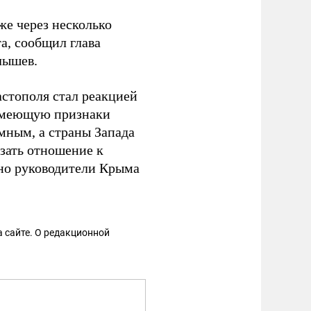
е через несколько
та, сообщил глава
лышев.
стополя стал реакцией
имеющую признаки
мным, а страны Запада
азать отношение к
 но руководители Крыма
.
 сайте. О редакционной