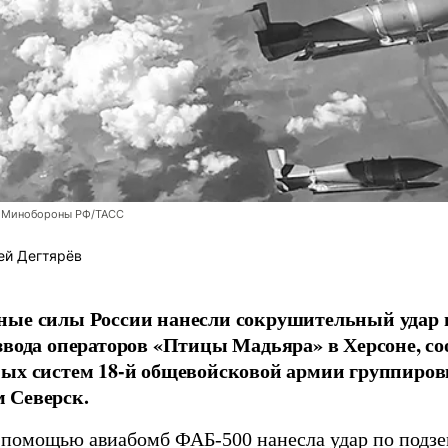
 Минобороны РФ/ТАСС
ей Дегтярёв
ные силы России нанесли сокрушительный удар 
звода операторов «Птицы Мадьяра» в Херсоне, с
ых систем 18-й общевойсковой армии группиров
 Северск.
 помощью авиабомб ФАБ-500 нанесла удар по подз