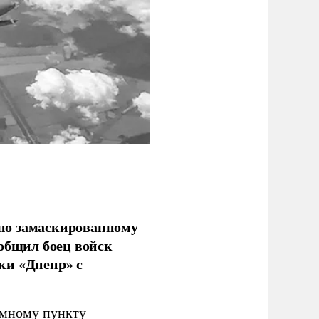
по замаскированному
ообщил боец войск
ки «Днепр» с
емному пункту