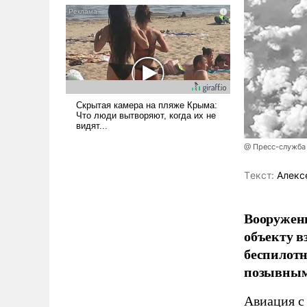
псевдонаучной фантастики,
стало всерьез обсуждаемой
идеей.
@ Пресс-служба
Tекст:
Алекс
Вооружен
объекту в
беспилотн
позывным
Авиация с