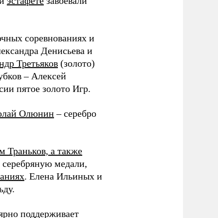
ой
эстафете
завоевали
очных соревнованиях и
лександра Денисьева и
ндр Третьяков
(золото)
убков – Алексей
сии пятое золото Игр.
олай Олюнин
– серебро
 Траньков, а также
 серебряную медали,
ваниях
. Елена Ильиных и
ьду.
лярно поддерживает