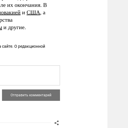
ле их окончания. В
ловакией
и
США
, а
рства
ы
и другие.
 сайте. О редакционной