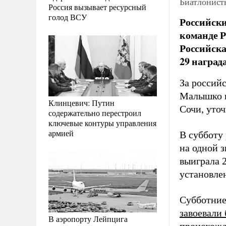
Биатлонист
Россия вызывает ресурсный
голод ВСУ
Российски
команде Р
Российска
29 наград
За россий
Малышко и
Клинцевич: Путин
Сочи, уто
содержательно перестроил
ключевые контуры управления
армией
В субботу
на одной 
выиграла 2
установле
Субботние
завоевали
В аэропорту Лейпцига