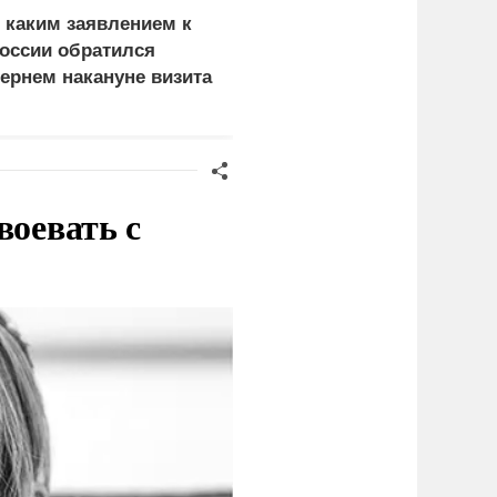
 каким заявлением к
Атака на Омский НПЗ
оссии обратился
доказала: угроза БПЛА
ернем накануне визита
вышла на новый
еленского
уровень
воевать с