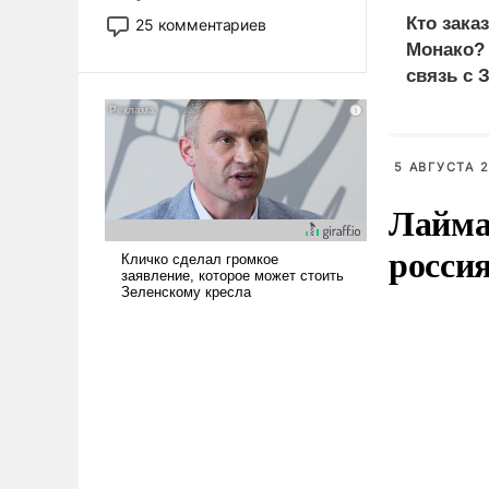
то это уже стараются не
Кто зака
25 комментариев
использовать – так же, как
Монако?
«бабка», «дед», – хотя бы в
связь с 
образованной среде, потому
что оно уже несет негативные
коннотации.
5 АВГУСТА 2
Лайма 
росси