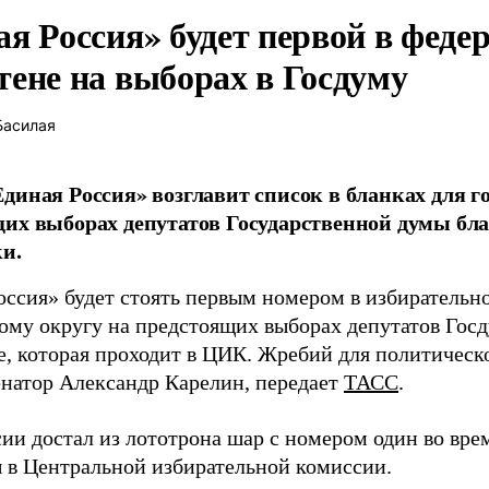
ая Россия» будет первой в феде
тене на выборах в Госдуму
Басилая
диная Россия» возглавит список в бланках для г
их выборах депутатов Государственной думы бла
и.
оссия» будет стоять первым номером в избирательн
ому округу на предстоящих выборах депутатов Гос
е, которая проходит в ЦИК. Жребий для политическ
енатор Александр Карелин, передает
ТАСС
.
сии достал из лототрона шар с номером один во вр
 в Центральной избирательной комиссии.