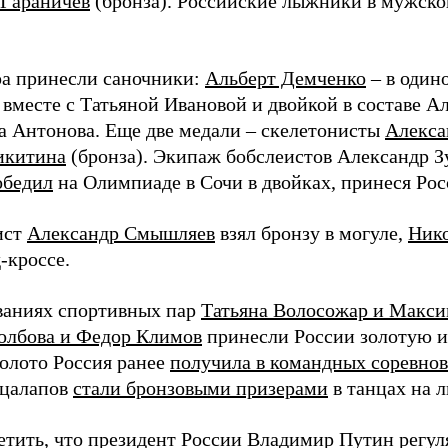
 Гараничев
(бронза). Российские лыжники в мужск
ра принесли саночники:
Альберт Демченко
– в один
вместе с Татьяной Ивановой и двойкой в составе А
а Антонова. Еще две медали – скелетонисты
Алекса
икитина
(бронза). Экипаж бобслеистов Александр З
обедил
на Олимпиаде в Сочи в двойках, принеся Рос
ист
Александр Смышляев
взял бронзу в могуле,
Ник
-кроссе.
ваниях спортивных пар
Татьяна Волосожар и Максим
олбова и Федор Климов
принесли России золотую и
золото Россия ранее
получила в командных соревно
ацалапов
стали бронзовыми призерами
в танцах на л
етить, что президент России Владимир Путин регу