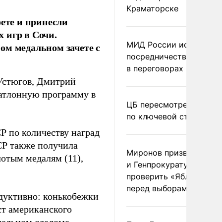
Краматорске
фете и принесли
 игр в Сочи.
МИД России исключил
ом медальном зачете с
посредничество Герма
в переговорах по Украи
Устюгов, Дмитрий
атлонную программу в
ЦБ пересмотрел прогно
по ключевой ставке
Р по количеству наград
СР также получила
Миронов призвал Миню
лотым медалям (11),
и Генпрокуратуру
проверить «Яблоко»
перед выборами
дуктивно: конькобежки
ст американского