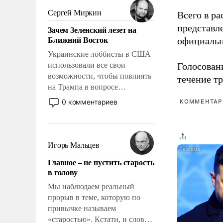
псевдонаучной фантастики,
Сергей Миркин
Всего в р
стало всерьез обсуждаемой
представл
Зачем Зеленский лезет на
идеей.
Ближний Восток
официальн
Украинские лоббисты в США
использовали все свои
Голосовани
возможности, чтобы повлиять
течение тр
на Трампа в вопросе
предоставления вооружений
0 комментариев
КОММЕНТАРИ
своим нанимателям. Вероятно,
кому-то из тех, кто
консультирует Киев, пришла в
голову мысль: хорошо бы
Игорь Мальцев
продемонстрировать, что
Главное – не пустить старость
Украина вступила в
в голову
вооруженное противостояние
с Ираном.
Мы наблюдаем реальный
прорыв в теме, которую по
привычке называем
«старостью». Кстати, и слово-