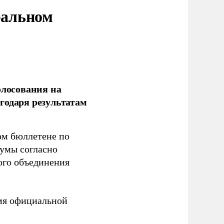
ральном
олосования на
годаря результатам
ом бюллетене по
думы согласно
ого объединения
емя официальной