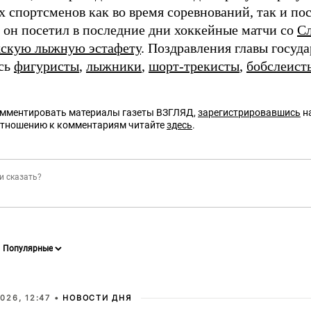
 спортсменов как во время соревнований, так и пос
, он посетил в последние дни хоккейные матчи со
С
скую лыжную эстафету
. Поздравления главы госуда
сь
фигуристы
,
лыжники
,
шорт-трекисты
,
бобслеист
омментировать материалы газеты ВЗГЛЯД,
зарегистрировавшись
на
отношению к комментариям читайте
здесь
.
026, 12:47 •
НОВОСТИ ДНЯ