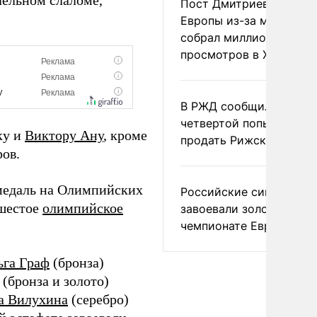
лельном слаломе,
Пост Дмитриева о гибе
Европы из-за мигранто
собрал миллион
просмотров в X
В РЖД сообщили о
четвертой попытке
ку и
Виктору Ану
, к
роме
продать Рижский вокза
ров.
едаль на Олимпийских
Российские синхронис
 шестое
олимпийское
завоевали золото на
чемпионате Европы
ьга Граф
(бронза)
(бронза и золото)
а Вилухина
(серебро)