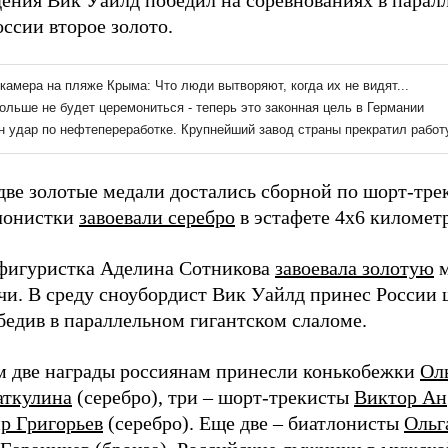
ения Вик Уайлд победил на соревнованиях в парал
ссии второе золото.
две золотые медали достались сборной по шорт-тре
тлонистки
завоевали серебро
в эстафете 4х6 километ
 фигуристка Аделина Сотникова
завоевала золотую
м
очи. В среду сноубордист Вик Уайлд принес России
обедив в параллельном гигантском слаломе.
м две награды россиянам принесли конькобежки
Ол
аткулина
(серебро), три – шорт-трекисты
Виктор Ан
р Григорьев
(серебро). Еще две – биатлонисты
Ольг