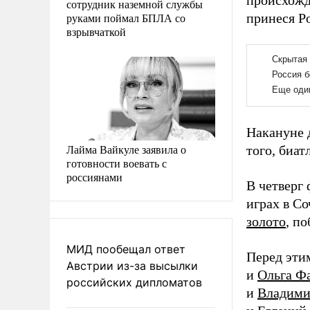
происхожд
сотрудник наземной службы
руками поймал БПЛА со
принеся Ро
взрывчаткой
Накануне 
Лайма Вайкуле заявила о
того, биа
готовности воевать с
россиянами
В четверг
играх в С
золото
, п
МИД пообещал ответ
Перед эти
Австрии из-за высылки
и
Ольга Ф
российских дипломатов
и
Владими