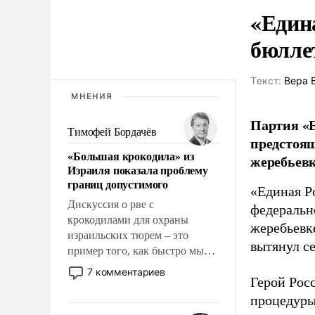
«Един
бюлле
Tекст:
Вера 
МНЕНИЯ
Партия «Е
Тимофей Бордачёв
предстоящ
«Большая крокодила» из
жеребьевк
Израиля показала проблему
границ допустимого
«Единая Р
Дискуссия о рве с
федеральн
крокодилами для охраны
жеребьевк
израильских тюрем – это
вытянул с
пример того, как быстро мы
двигаемся по пути
7 комментариев
Герой Рос
революционных изменений.
То, что несколько лет назад
процедуры
было образом для