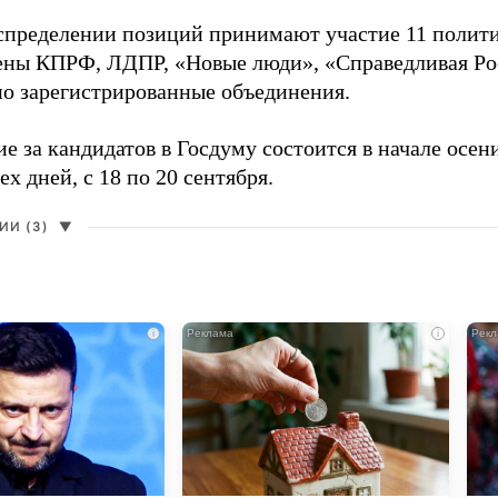
аспределении позиций принимают участие 11 полити
ены КПРФ, ЛДПР, «Новые люди», «Справедливая Ро
о зарегистрированные объединения.
е за кандидатов в Госдуму состоится в начале осен
ех дней, с 18 по 20 сентября.
И (3)
▼
i
i