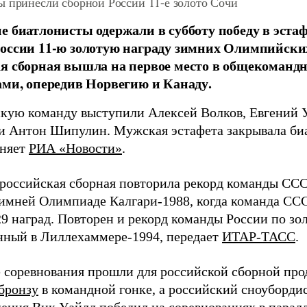
ы принесли сборной России 11-е золото Сочи
е биатлонисты одержали в субботу победу в эста
оссии 11-ю золотую награду зимних Олимпийских
я сборная вышла на первое место в общекомандн
ами, опередив Норвегию и Канаду.
скую команду выступили Алексей Волков, Евгений 
 Антон Шипулин. Мужская эстафета закрывала би
чняет
РИА «Новости»
.
 российская сборная повторила рекорд команды ССС
зимней Олимпиаде Калгари-1988, когда команда СС
9 наград. Повторен и рекорд команды России по зо
нный в Лиллехаммере-1994, передает
ИТАР-ТАСС
.
 соревнования прошли для российской сборной про
 бронзу
в командной гонке, а
российский сноуборди