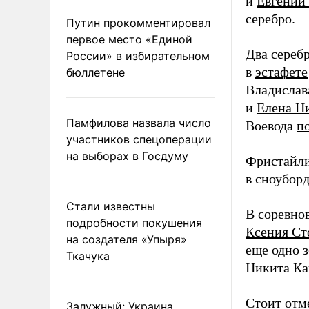
и
Евгений
серебро.
Путин прокомментировал
первое место «Единой
Два сереб
России» в избирательном
в
эстафете
бюллетене
Владислав
и
Елена Н
Памфилова назвала число
Воевода
п
участников спецоперации
на выборах в Госдуму
Фристайл
в сноуборд
Стали известны
В соревно
подробности покушения
Ксения Ст
на создателя «Упыря»
еще одно 
Ткачука
Никита К
Стоит отм
Залужный: Украина