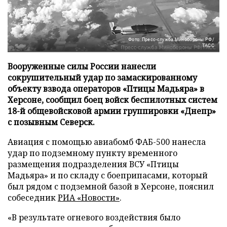
Фото: Пресс-служба Минобороны РФ/
ТАСС
Вооруженные силы России нанесли
сокрушительный удар по замаскированному
объекту взвода операторов «Птицы Мадьяра» в
Херсоне, сообщил боец войск беспилотных систем
18-й общевойсковой армии группировки «Днепр»
с позывным Северск.
Авиация с помощью авиабомб ФАБ-500 нанесла
удар по подземному пункту временного
размещения подразделения ВСУ «Птицы
Мадьяра» и по складу с боеприпасами, который
был рядом с подземной базой в Херсоне, пояснил
собеседник
РИА «Новости»
.
«В результате огневого воздействия было