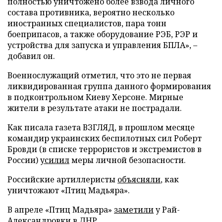
полностью уничтожено более взвода личного
состава противника, вероятно несколько
иностранных специалистов, пара тонн
боеприпасов, а также оборудование РЭБ, РЭР и
устройства для запуска и управления БПЛА», –
добавил он.
Военнослужащий отметил, что это не первая
ликвидированная группа данного формирования
в подконтрольном Киеву Херсоне. Мирные
жители в результате атаки не пострадали.
Как писала газета ВЗГЛЯД, в прошлом месяце
командир украинских беспилотных сил Роберт
Бровди (в списке террористов и экстремистов в
России)
усилил
меры личной безопасности.
Российские артиллеристы
объясняли
, как
уничтожают «Птиц Мадьяра».
В апреле «Птиц Мадьяра»
заметили
у Рай-
Александровки в ДНР.