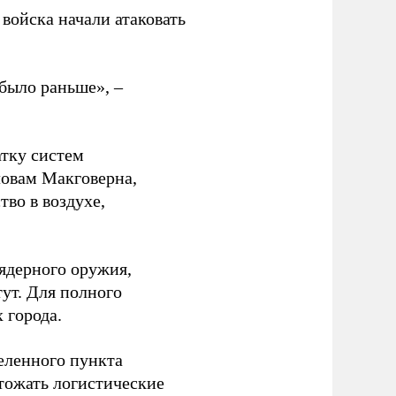
войска начали атаковать
было раньше», –
атку систем
ловам Макговерна,
тво в воздухе,
ядерного оружия,
ут. Для полного
 города.
еленного пункта
тожать логистические