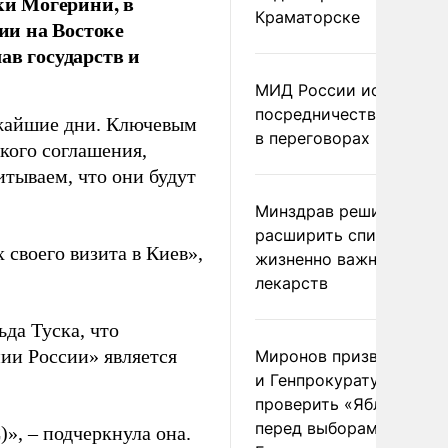
и Могерини, в
Краматорске
ии на Востоке
ав государств и
МИД России исключил
посредничество Герма
ижайшие дни. Ключевым
в переговорах по Украи
кого соглашения,
итываем, что они будут
Минздрав решил
расширить список
 своего визита в Киев»,
жизненно важных
лекарств
да Туска, что
ии России» является
Миронов призвал Миню
и Генпрокуратуру
проверить «Яблоко»
перед выборами в
)»,
–
подчеркнула она.