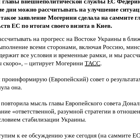
м главы внешнеполитической службы ЕС Федерик
 дни можно рассчитывать на улучшение ситуац
такое заявление Могерини сделала на саммите гл
ств ЕС по итогам своего визита в Киев.
ссчитывать на прогресс на Востоке Украины в бл
выполнение всеми сторонами, включая Россию, минс
держит все условия и временные рамки, и мы рассч
 скоро»,
–
цитирует Могерини
ТАСС
.
 проинформирую (Европейский) совет о результатах
ула она.
 повторила мысль главы Европейского совета Дональ
ние «ответственной, разумной стратегии в отношен
словием стабилизации Украины.
упим к ее обсуждению уже сегодня (на саммите ЕС