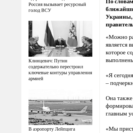
По слова
Россия вызывает ресурсный
ближайшие
голод ВСУ
Украины, 
правитель
«Можно ра
является 
которое со
выполнены
Клинцевич: Путин
содержательно перестроил
ключевые контуры управления
«Я сегодня
армией
–
подчеркн
Она также
формирова
главным у
«Мы прист
В аэропорту Лейпцига