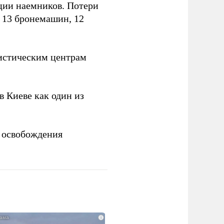
ции наемников. Потери
, 13 бронемашин, 12
истическим центрам
 Киеве как один из
 освобождения
i