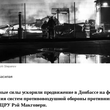
lii Stepanov
Басилая
ые силы ускорили продвижение в Донбассе на 
ния систем противовоздушной обороны противни
 ЦРУ Рэй Макговерн.