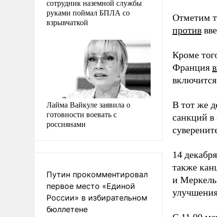
сотрудник наземной службы
руками поймал БПЛА со
Отметим т
взрывчаткой
против
вве
Кроме тог
Франция
в
включится
Лайма Вайкуле заявила о
В тот же 
готовности воевать с
санкций 
россиянами
суверенит
14 декабр
также кан
Путин прокомментировал
и Меркель
первое место «Единой
улучшения
России» в избирательном
бюллетене