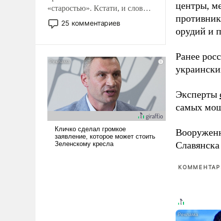
центры, м
«старостью». Кстати, и слово-
противника
то это уже стараются не
25 комментариев
использовать – так же, как
орудий и 
«бабка», «дед», – хотя бы в
образованной среде, потому
Ранее рос
что оно уже несет негативные
украински
коннотации.
Эксперты
самых мощ
Вооружен
Славянска
КОММЕНТАРИ