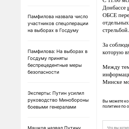
С 11.00 мс
Донбассе
ОБСЕ пере
Памфилова назвала число
отдельных
участников спецоперации
стрельбой.
на выборах в Госдуму
За соблюд
Памфилова: На выборах в
которую в
Госдуму приняты
беспрецедентные меры
Между тем
безопасности
информаци
Минске мо
Эксперты: Путин усилил
руководство Минобороны
Вы можете к
боевыми генералами
политике по 
Машков назвал Путину