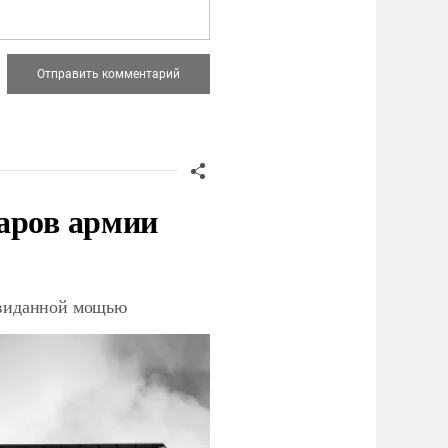
аров армии
невиданной мощью