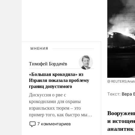
МНЕНИЯ
Тимофей Бордачёв
«Большая крокодила» из
Израиля показала проблему
@ REUTERS/Anato
границ допустимого
Tекст:
Вера 
Дискуссия о рве с
крокодилами для охраны
израильских тюрем – это
Вооруженн
пример того, как быстро мы
и истоще
двигаемся по пути
7 комментариев
аналитик
революционных изменений.
То, что несколько лет назад