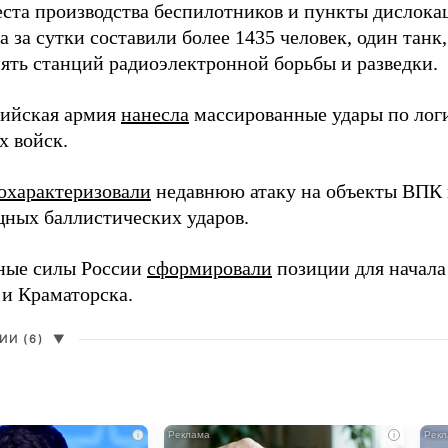
еста производства беспилотников и пункты дислока
 за сутки составили более 1435 человек, один танк
пять станций радиоэлектронной борьбы и разведки.
сийская армия
нанесла
массированные удары по лог
х войск.
охарактеризовали
недавнюю атаку на объекты ВПК в
ных баллистических ударов.
ные силы России
сформировали
позиции для начала
 и Краматорска.
И (6)
▼
i
i