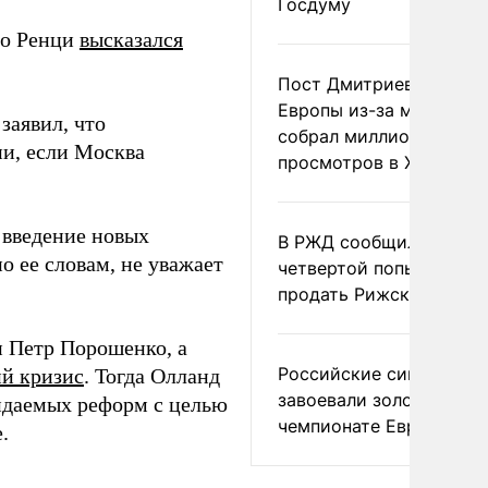
Госдуму
ео Ренци
высказался
Пост Дмитриева о гибе
Европы из-за мигранто
заявил, что
собрал миллион
и, если Москва
просмотров в X
 введение новых
В РЖД сообщили о
по ее словам, не уважает
четвертой попытке
продать Рижский вокза
 Петр Порошенко, а
Российские синхронис
й кризис
. Тогда Олланд
завоевали золото на
идаемых реформ с целью
чемпионате Европы
.