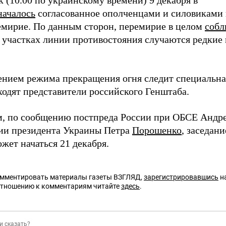
к (10.00 по украинскому времени) 9 декабря в
началось
согласованное ополченцами и силовиками 
мирие. По данным сторон, перемирие в целом
собл
 участках линии противостояния случаются редкие
ением режима прекращения огня следит специальная
ходят представители российского Генштаба.
, по сообщению постпреда России при ОБСЕ Андр
и президента Украины Петра
Порошенко
, заседан
жет начаться 21 декабря.
омментировать материалы газеты ВЗГЛЯД,
зарегистрировавшись
на
отношению к комментариям читайте
здесь
.