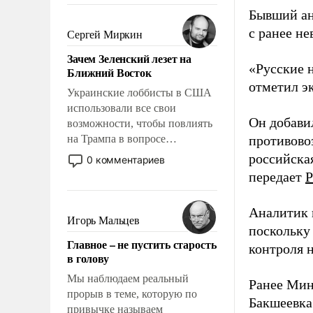
Бывший ан
было образом для
псевдонаучной фантастики,
с ранее н
Сергей Миркин
стало всерьез обсуждаемой
Зачем Зеленский лезет на
идеей.
«Русские 
Ближний Восток
отметил э
Украинские лоббисты в США
использовали все свои
Он добави
возможности, чтобы повлиять
на Трампа в вопросе
противово
предоставления вооружений
российская
0 комментариев
своим нанимателям. Вероятно,
передает
Р
кому-то из тех, кто
консультирует Киев, пришла в
Аналитик 
голову мысль: хорошо бы
Игорь Мальцев
поскольку
продемонстрировать, что
Главное – не пустить старость
Украина вступила в
контроля н
в голову
вооруженное противостояние
с Ираном.
Мы наблюдаем реальный
Ранее Мин
прорыв в теме, которую по
Бакшеевка
привычке называем