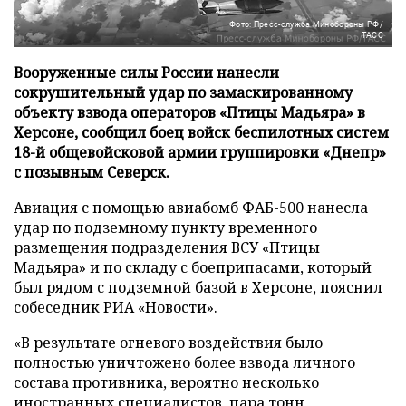
Фото: Пресс-служба Минобороны РФ/
ТАСС
Вооруженные силы России нанесли
сокрушительный удар по замаскированному
объекту взвода операторов «Птицы Мадьяра» в
Херсоне, сообщил боец войск беспилотных систем
18-й общевойсковой армии группировки «Днепр»
с позывным Северск.
Авиация с помощью авиабомб ФАБ-500 нанесла
удар по подземному пункту временного
размещения подразделения ВСУ «Птицы
Мадьяра» и по складу с боеприпасами, который
был рядом с подземной базой в Херсоне, пояснил
собеседник
РИА «Новости»
.
«В результате огневого воздействия было
полностью уничтожено более взвода личного
состава противника, вероятно несколько
иностранных специалистов, пара тонн