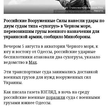
Фото: Станислав Красильников/РИА
Новости
Российские Вооруженные Силы нанесли удары по
двум судам типа «сухогруз» в Черном море,
перевозившим грузы военного назначения для
украинской армии, сообщило Минобороны.
Вечером 5 августа в акватории Черного моря, к
югу и востоку от Одессы, российские ударные
беспилотники атаковали два сухогруза, указало
ведомство в
Max
.
Эти транспортные суда занимались доставкой
военных грузов для нужд вооруженных сил
Украины.
Как писала газета ВЗГЛЯД, в ночь на среду
российские военные
поразили
суда с военными
грузами южнее Одессы.