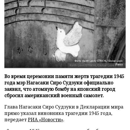
Фото: Keith Levit/STRKHL/Global Look
Press
Во время церемонии памяти жертв трагедии 1945
года мэр Нагасаки Сиро Судзуки официально
заявил, что атомную бомбу на японский город
сбросил американский военный самолет.
Глава Нагасаки Сиро Судзуки в Декларации мира
прямо указал виновника трагедии 1945 года,
передает
РИА «Новости»
.