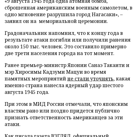
«9 августа 1945 года одна атомная бомба,
сброшенная американским военным самолетом, в
одно мгновение разрушила город Нагасаки», –
заявил он на мемориальной церемонии.
Градоначальник напомнил, что к концу года в
результате атаки погибли или получили ранения
около 150 тыс. человек. Это составило примерно
две трети населения города на тот момент.
Ранее премьер-министр Японии Санаэ Такаити и
мэр Хиросимы Кадзуми Мацуи во время
памятных мероприятий
не стали уточнять
, какая
именно страна нанесла ядерный удар шестого
августа 1945 года.
При этом в МИД России отмечали, что японским
властям рано или поздно придется публично
признать ответственность американцев за эти
атаки.
Как писала газета ВЗГЛЯД, официальный