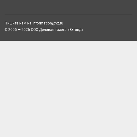
Пишите нам на
information@vz.ru
© 2005 — 2026 ООО Деловая газета «Взгляд»