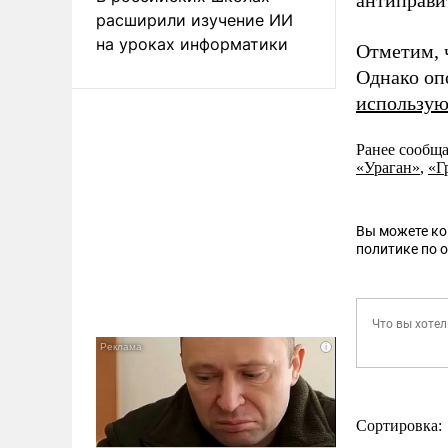
антиправи
расширили изучение ИИ
на уроках информатики
Отметим, 
Однако оп
использую
Ранее сообща
«Ураган»
,
«Г
Вы можете к
политике по 
Сортировка: