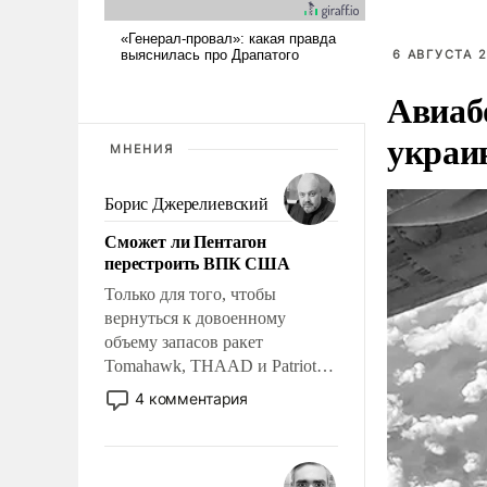
6 АВГУСТА 2
Авиаб
украи
МНЕНИЯ
Борис Джерелиевский
Сможет ли Пентагон
перестроить ВПК США
Только для того, чтобы
вернуться к довоенному
объему запасов ракет
Tomahawk, THAAD и Patriot
США потребуется более трех
4 комментария
лет. Даже небольшая война с
Ираном опустошила
американские арсеналы.
Сложившаяся ситуация