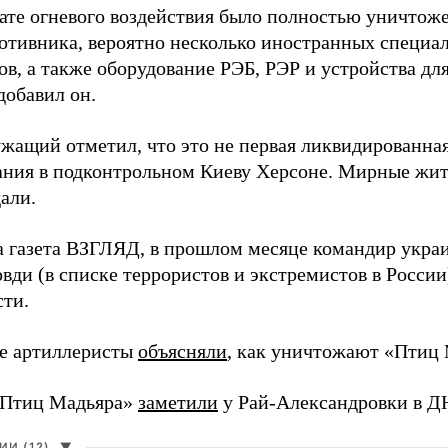
тате огневого воздействия было полностью уничтоже
ротивника, вероятно несколько иностранных специал
в, а также оборудование РЭБ, РЭР и устройства дл
добавил он.
жащий отметил, что это не первая ликвидированная
ния в подконтрольном Киеву Херсоне. Мирные жите
али.
а газета ВЗГЛЯД, в прошлом месяце командир укра
вди (в списке террористов и экстремистов в Росси
сти.
е артиллеристы
объясняли
, как уничтожают «Птиц 
«Птиц Мадьяра»
заметили
у Рай-Александровки в Д
И (12)
▼