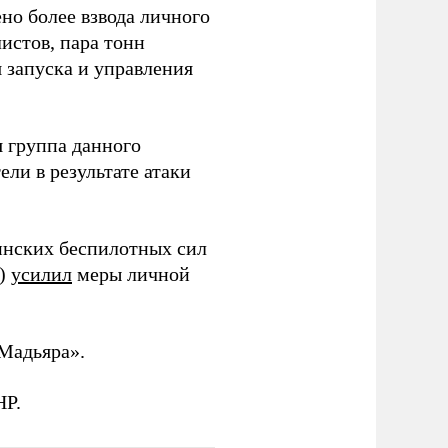
но более взвода личного
истов, пара тонн
я запуска и управления
 группа данного
ли в результате атаки
инских беспилотных сил
и)
усилил
меры личной
Мадьяра».
НР.