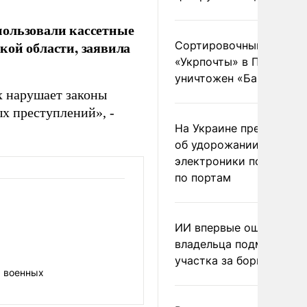
пользовали кассетные
кой области, заявила
Сортировочный пункт
«Укрпочты» в Павлогра
уничтожен «Бандероль
х нарушает законы
х преступлений», -
На Украине предупреди
об удорожании китайс
электроники после уда
по портам
ИИ впервые оштрафова
владельца подмосковн
участка за борщевик
х военных