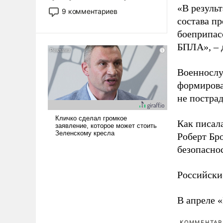
«В резуль
двигаемся по пути
9 комментариев
революционных изменений.
состава п
То, что несколько лет назад
боеприпасо
было образом для
БПЛА», – 
псевдонаучной фантастики,
стало всерьез обсуждаемой
Военнослу
идеей.
формирова
не пострад
Как писал
Роберт Бро
безопасно
Российски
В апреле 
КОММЕНТАРИ