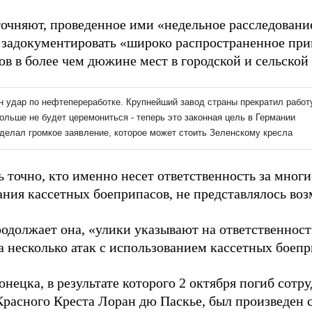
точняют, проведенное ими «недельное расследовани
 задокументировать «широко распространенное пр
ов в более чем дюжине мест в городской и сельской
 точно, кто именно несет ответственность за многи
ания кассетных боеприпасов, не представлялось в
родолжает она, «улики указывают на ответственност
а несколько атак с использованием кассетных боепр
онецка, в результате которого 2 октября погиб сот
Красного Креста Лоран дю Паскье, был произведен 