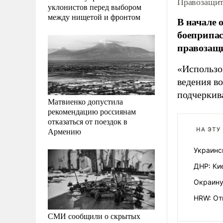
Правозащит
уклонистов перед выбором
между нищетой и фронтом
В начале 
боеприпас
правозащи
«Использо
ведения в
подчеркив
Матвиенко допустила
рекомендацию россиянам
отказаться от поездок в
Армению
НА ЭТУ
Украинс
ДНР: Ки
Окраину
HRW: От
СМИ сообщили о скрытых