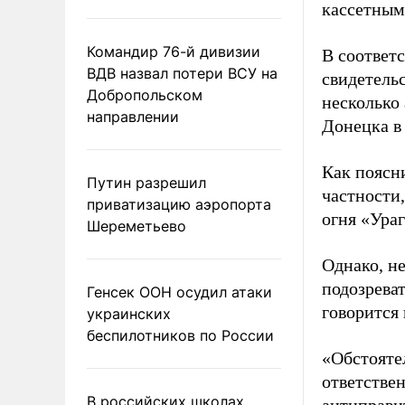
кассетным
Командир 76-й дивизии
В соответ
ВДВ назвал потери ВСУ на
свидетельс
Добропольском
несколько
направлении
Донецка в 
Как поясн
Путин разрешил
частности
приватизацию аэропорта
огня «Ура
Шереметьево
Однако, н
подозрева
Генсек ООН осудил атаки
говорится
украинских
беспилотников по России
«Обстоятел
ответстве
В российских школах