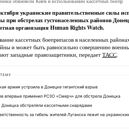
ники обвинили Киев в использовании кассетных боепр
октября украинские правительственные силы ис
ы при обстрелах густонаселенных районов Донец
тная организация Human Rights Watch.
вание кассетных боеприпасов в населенных района
ойны и может быть равносильно совершению военны
ают западные правозащитники,
передает
ТАСС
.
 ТЕМУ
кая армия устроила в Донецке гигантский взрыв
ев впервые применил РСЗО «Смерч» для обстрела Донецка
 Донецка обстреляли кассетными снарядами
ветственность за гибель жителей Луганска лежит на украински