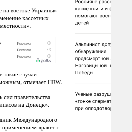
Россияне рассказали,
какие книги и фильмы
е на востоке Украины»
помогают воспитывать
именение кассетных
детей
 местности».
Альпинист допустил
обнаружение
предсмертной записки
Наговицыной на пике
Победы
е такие случаи
озможным, отмечает HRW.
Ученые разрушили миф
ь сил правительства
«гонке сперматозоидов
ипасов на Донецк».
при оплодотворении
рудник Международного
с применением «ракет с