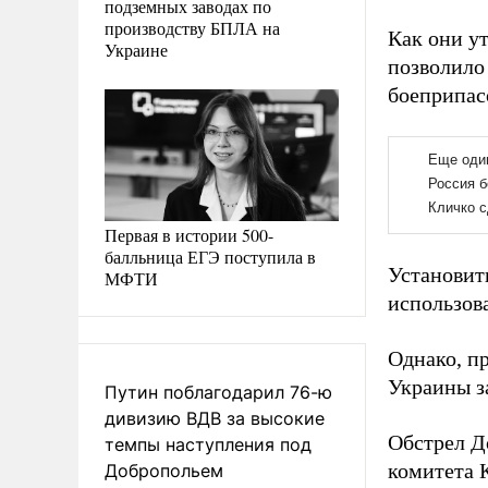
подземных заводах по
производству БПЛА на
Как они у
Украине
позволило
боеприпас
Первая в истории 500-
балльница ЕГЭ поступила в
Установить
МФТИ
использов
Однако, п
Украины з
Путин поблагодарил 76-ю
дивизию ВДВ за высокие
Обстрел Д
темпы наступления под
комитета 
Добропольем