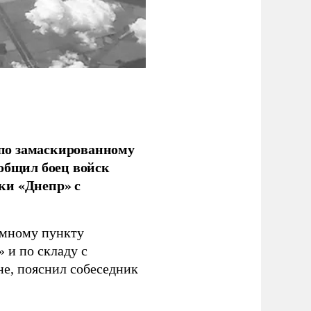
по замаскированному
ообщил боец войск
ки «Днепр» с
емному пункту
 и по складу с
не, пояснил собеседник