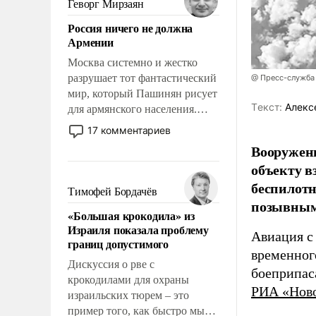
Геворг Мирзаян
означает многолетний период
Россия ничего не должна
уязвимости США, например,
Армении
перед Китаем.
Москва системно и жестко
разрушает тот фантастический
@ Пресс-служба
мир, который Пашинян рисует
Tекст:
Алекс
для армянского населения.
Мир, где политические
17 комментариев
прожекты будут безусловно
Вооружен
оплачиваться за счет
объекту в
российских
беспилотн
налогоплательщиков и где
Тимофей Бордачёв
Еревану за свои поступки не
позывным
«Большая крокодила» из
нужно отвечать.
Израиля показала проблему
Авиация с
границ допустимого
временног
Дискуссия о рве с
боеприпас
крокодилами для охраны
РИА «Нов
израильских тюрем – это
пример того, как быстро мы