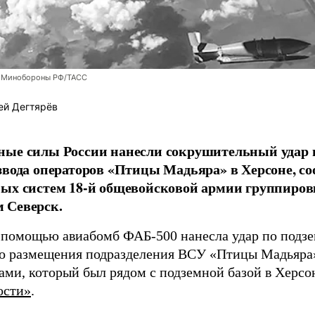
 Минобороны РФ/ТАСС
ей Дегтярёв
ные силы России нанесли сокрушительный удар 
звода операторов «Птицы Мадьяра» в Херсоне, с
ых систем 18-й общевойсковой армии группиров
 Северск.
 помощью авиабомб ФАБ-500 нанесла удар по подз
о размещения подразделения ВСУ «Птицы Мадьяра»
ами, который был рядом с подземной базой в Херсо
ости»
.