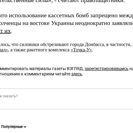
тельственные силы», - считают правозащитники.
что использование кассетных бомб запрещено межд
олченцы на востоке Украины неоднократно заявляли
т их
.
лось, что силовики обстреливают города Донбасса, в частности
рад»
, а также ракетного комплекса
«Точка-У»
.
омментировать материалы газеты ВЗГЛЯД,
зарегистрировавшись
на
отношению к комментариям читайте
здесь
.