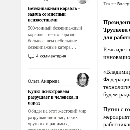
казалось, что эти вопросы
Tекст:
Валер
Безэкипажный корабль –
решены раз и навсегда, но –
задача со многими
нет, не решены.
неизвестными
Президен
Трутнева 
500-тонный безэкипажный
корабль – нечто гораздо
для работ
большее, чем небольшие
безэкипажные катера,
Речь идет 
применение которых уже
4 комментария
инновацио
стало обыденностью. Задача по
созданию такого корабля очень
«Владимир
сложна и амбициозна. Однако
Федерацию
и ее реализация радикально
Ольга Андреева
поднимет наши боевые
технологи
Культ психотравмы
возможности.
будем рады
разрушает и человека, и
народ
Путин с г
Обиды на этот жестокий мир,
мероприят
разрушающий нас, таких
работника
хрупких и ранимых,