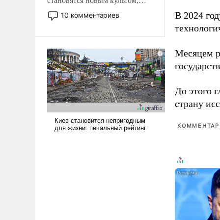
становятся новым культом,
постепенно вытесняя и
В 2024 го
10 комментариев
отменяя традиционное
технологи
требование к человеку – быть
мужественным и твердым под
Месяцем р
ударами судьбы, брать на себя
государст
ответственность, помогать
слабым, идти вперед и
адаптироваться.
До этого г
страну исс
КОММЕНТАРИ