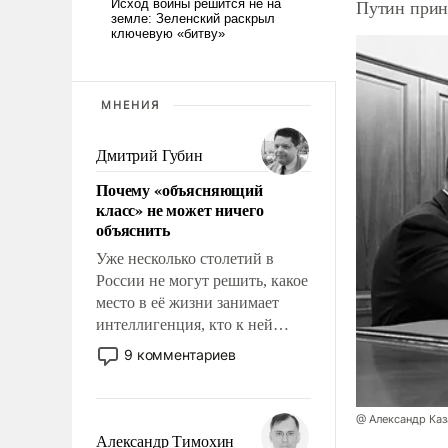
Путин прин
МНЕНИЯ
Дмитрий Губин
Почему «объясняющий
класс» не может ничего
объяснить
Уже несколько столетий в
России не могут решить, какое
место в её жизни занимает
интеллигенция, кто к ней
принадлежит, а кого из неё
9 комментариев
исключили с правом
восстановления и без оного. И
чем она отличается от просто
@ Александр Каз
образованных людей. Иногда
Александр Тимохин