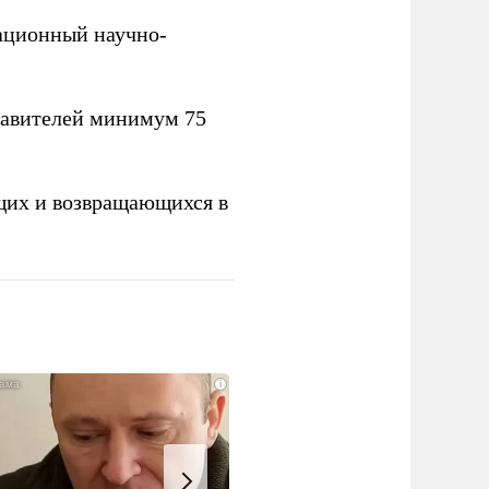
вационный научно-
тавителей минимум 75
щих и возвращающихся в
i