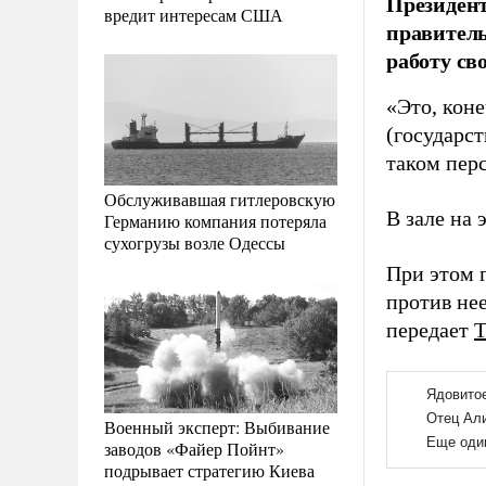
Президент
вредит интересам США
правитель
работу св
«Это, кон
(государс
таком перс
Обслуживавшая гитлеровскую
В зале на 
Германию компания потеряла
сухогрузы возле Одессы
При этом 
против нее
передает
Военный эксперт: Выбивание
заводов «Файер Пойнт»
подрывает стратегию Киева