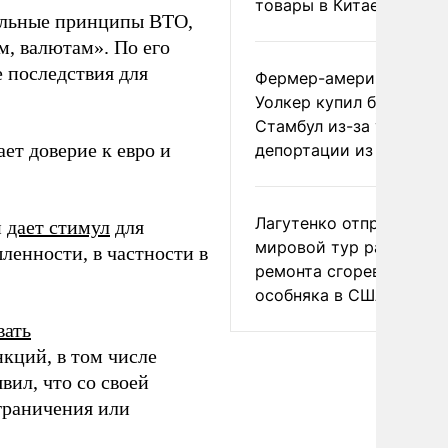
товары в Китае
альные принципы ВТО,
, валютам». По его
 последствия для
Фермер-американец
Уолкер купил билет в
Стамбул из-за угрозы
ет доверие к евро и
депортации из России
Лагутенко отправился в
й
дает стимул
для
мировой тур ради
енности, в частности в
ремонта сгоревшего
особняка в США
вать
кций, в том числе
вил, что со своей
граничения или