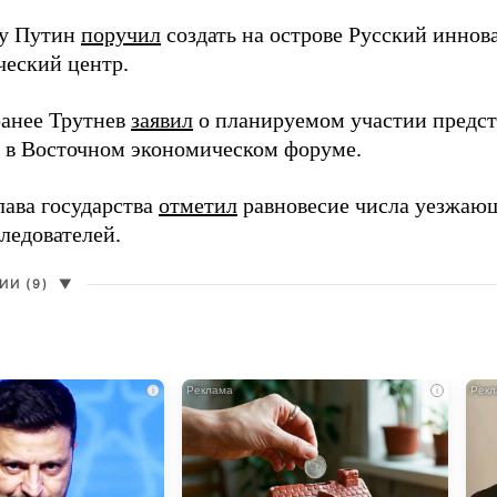
ду Путин
поручил
создать на острове Русский инно
ческий центр.
анее Трутнев
заявил
о планируемом участии предс
в в Восточном экономическом форуме.
лава государства
отметил
равновесие числа уезжаю
ледователей.
И (9)
▼
i
i