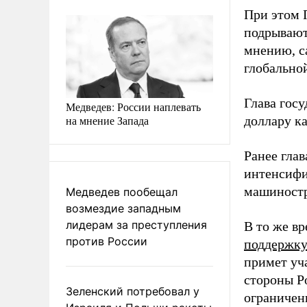
При этом 
подрывают
мнению, с
глобально
Глава госу
Медведев: России наплевать
на мнение Запада
доллару к
Ранее глав
интенсифи
машиност
Медведев пообещал
возмездие западным
лидерам за преступления
В то же в
против России
поддержк
примет уча
стороны Р
Зеленский потребовал у
ограничен