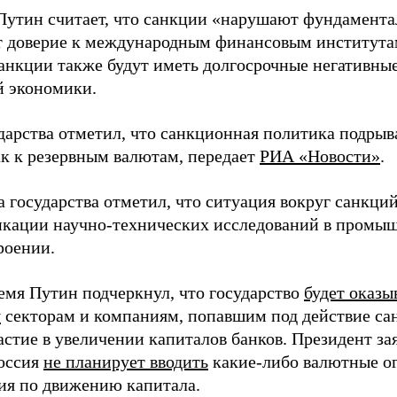
Путин считает, что санкции «нарушают фундамент
 доверие к международным финансовым институтам
анкции также будут иметь долгосрочные негативные
й экономики.
дарства отметил, что санкционная политика подрыва
ак к резервным валютам, передает
РИА «Новости»
.
а государства отметил, что ситуация вокруг санкци
кации научно-технических исследований в промышл
роении.
ремя Путин подчеркнул, что государство
будет оказы
у
секторам и компаниям, попавшим под действие сан
стие в увеличении капиталов банков. Президент зая
оссия
не планирует вводить
какие-либо валютные о
ия по движению капитала.