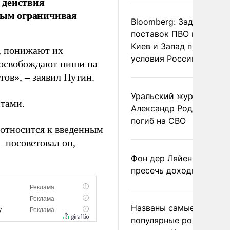
 действия
амым ограничивая
Bloomberg: Задержка
поставок ПВО вынудит
Киев и Запад принять
ь, понижают их
условия России
, освобождают ниши на
тов», – заявил Путин.
Уральский журналист
нтами.
Александр Родионов
погиб на СВО
 относится к введенным
– посоветовал он,
Фон дер Ляйен призвал
пресечь доходы России
Названы самые
популярные российски