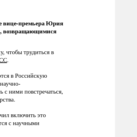
е вице-премьера Юрия
ми, возвращающимися
у, чтобы трудиться в
СС
.
тся в Российскую
научно-
ь с ними повстречаться,
рства.
учил включить это
тся с научными