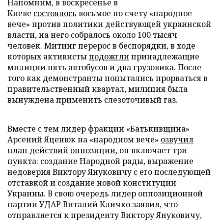
Напомним, в воскресенье в
Киеве
состоялось
восьмое по счету «народное
вече» против политики действующей украинской
власти, на него собралось около 100 тысяч
человек. Митинг перерос в беспорядки, в ходе
которых активисты
подожгли
принадлежащие
милиции пять автобусов и два грузовика. После
того как демонстранты попытались прорваться в
правительственный квартал, милиция была
вынуждена применить слезоточивый газ.
Вместе с тем лидер фракции «Батькивщина»
Арсений Яценюк на «народном вече»
озвучил
план действий оппозиции
, он включает три
пункта: создание Народной рады, выражение
недоверия Виктору Януковичу с его последующей
отставкой и создание новой конституции
Украины. В свою очередь лидер оппозиционной
партии УДАР Виталий Кличко заявил, что
отправляется к президенту Виктору Януковичу,