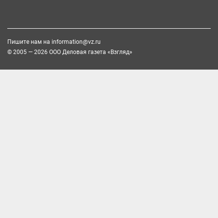
Пишите нам на
information@vz.ru
© 2005 — 2026 ООО Деловая газета «Взгляд»