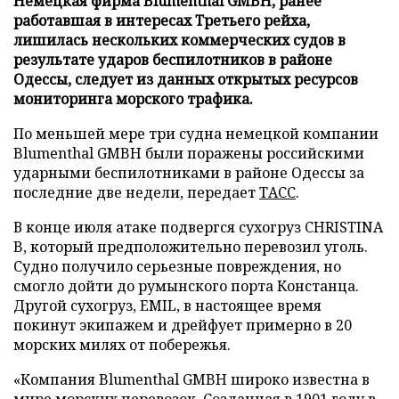
Немецкая фирма Blumenthal GMBH, ранее
работавшая в интересах Третьего рейха,
лишилась нескольких коммерческих судов в
результате ударов беспилотников в районе
Одессы, следует из данных открытых ресурсов
мониторинга морского трафика.
По меньшей мере три судна немецкой компании
Blumenthal GMBH были поражены российскими
ударными беспилотниками в районе Одессы за
последние две недели, передает
ТАСС
.
В конце июля атаке подвергся сухогруз CHRISTINA
B, который предположительно перевозил уголь.
Судно получило серьезные повреждения, но
смогло дойти до румынского порта Констанца.
Другой сухогруз, EMIL, в настоящее время
покинут экипажем и дрейфует примерно в 20
морских милях от побережья.
«Компания Blumenthal GMBH широко известна в
мире морских перевозок. Созданная в 1901 году в