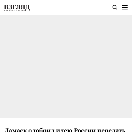
Дамаск одобрил идею России передать