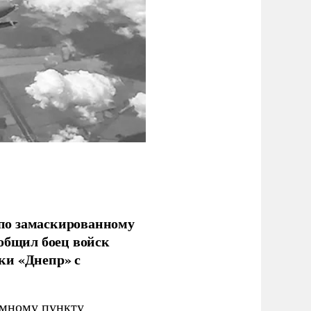
по замаскированному
ообщил боец войск
ки «Днепр» с
емному пункту