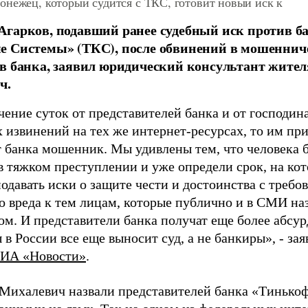
онежец, который судится с ТКС, готовит новый иск к
Агарков, подавший ранее судебный иск против 
 Системы» (ТКС), после обвинений в мошеннич
в банка, заявил юридический консультант жите
ч.
чение суток от представителей банка и от господин
извинений на тех же интернет-ресурсах, то им прид
 банка мошенник. Мы удивлены тем, что человека б
в тяжком преступлении и уже определи срок, на кот
подавать иски о защите чести и достоинства с треб
о вреда к тем лицам, которые публично и в СМИ на
м. И представители банка получат еще более абсу
в России все еще выносит суд, а не банкиры», - за
ИА «Новости»
.
 Михалевич назвали представителей банка «Тиньк