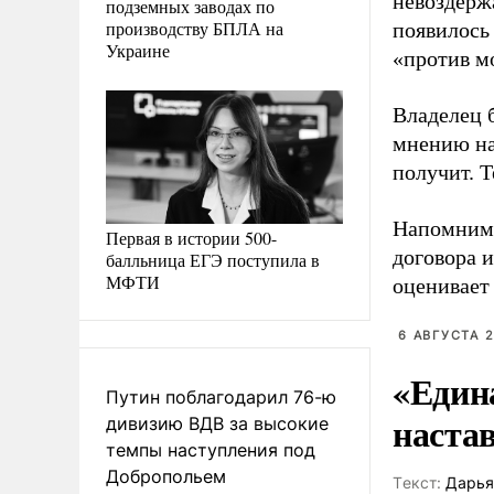
невоздерж
подземных заводах по
производству БПЛА на
появилось 
Украине
«против м
Владелец 
мнению на
получит. Т
Напомним,
Первая в истории 500-
договора 
балльница ЕГЭ поступила в
МФТИ
оценивает 
6 АВГУСТА 2
«Един
Путин поблагодарил 76-ю
наста
дивизию ВДВ за высокие
темпы наступления под
Добропольем
Tекст:
Дарья