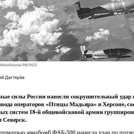
 Минобороны РФ/ТАСС
ей Дегтярёв
ные силы России нанесли сокрушительный удар 
звода операторов «Птицы Мадьяра» в Херсоне, с
ых систем 18-й общевойсковой армии группиров
 Северск.
 помощью авиабомб ФАБ-500 нанесла удар по подз