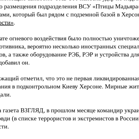
о размещения подразделения ВСУ «Птицы Мадьяра»
ами, который был рядом с подземной базой в Херсо
ости»
.
тате огневого воздействия было полностью уничтоже
ротивника, вероятно несколько иностранных специал
в, а также оборудование РЭБ, РЭР и устройства дл
добавил он.
жащий отметил, что это не первая ликвидированная
ния в подконтрольном Киеву Херсоне. Мирные жите
али.
а газета ВЗГЛЯД, в прошлом месяце командир укра
вди (в списке террористов и экстремистов в Росси
сти.