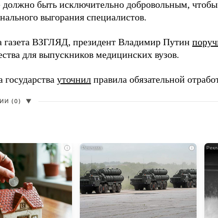
 должно быть исключительно добровольным, чтобы 
нального выгорания специалистов.
а газета ВЗГЛЯД, президент Владимир Путин
поруч
ества для выпускников медицинских вузов.
а государства
уточнил
правила обязательной отрабо
И (0)
▼
i
i