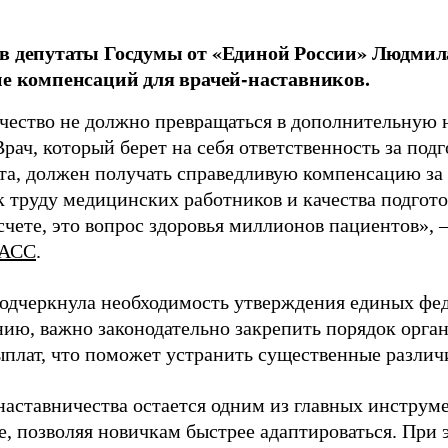
в депутаты Госдумы от «Единой России» Людми
ие компенсаций для врачей-наставников.
чество не должно превращаться в дополнительную
Врач, который берет на себя ответственность за под
та, должен получать справедливую компенсацию за э
 труду медицинских работников и качества подготов
чете, это вопрос здоровья миллионов пациентов», 
АСС
.
одчеркнула необходимость утверждения единых фед
нию, важно законодательно закрепить порядок орга
ыплат, что поможет устранить существенные различ
наставничества остается одним из главных инструм
, позволяя новичкам быстрее адаптироваться. При 