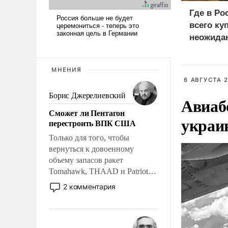
Где в Ро
всего ку
неожида
МНЕНИЯ
6 АВГУСТА 2
Борис Джерелиевский
Авиаб
Сможет ли Пентагон
украи
перестроить ВПК США
Только для того, чтобы
вернуться к довоенному
объему запасов ракет
Tomahawk, THAAD и Patriot
США потребуется более трех
2 комментария
лет. Даже небольшая война с
Ираном опустошила
американские арсеналы.
Сложившаяся ситуация