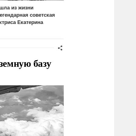
шла из жизни
«Генерал-провал»: кака
егендарная советская
правда выяснилась про
ктриса Екатерина
Драпатого
емчужная
земную базу