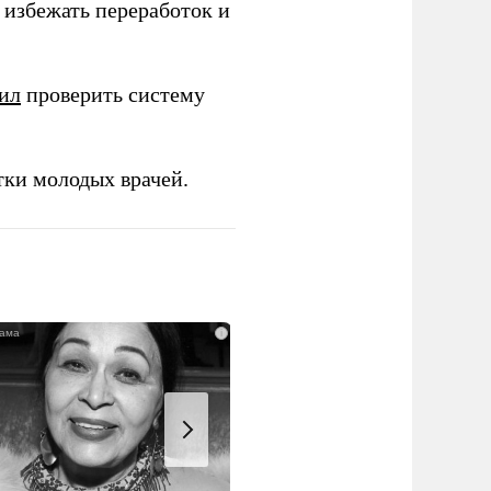
избежать переработок и
ил
проверить систему
тки молодых врачей.
i