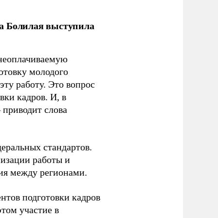
ла Болилая выступила
 неоплачиваемую
готовку молодого
ту работу. Это вопрос
ки кадров. И, в
– приводит слова
еральных стандартов.
низации работы и
ия между регионами.
ентов подготовки кадров
этом участие в