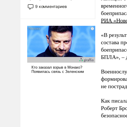
двигаемся по пути
временног
9 комментариев
революционных изменений.
боеприпас
То, что несколько лет назад
РИА «Нов
было образом для
псевдонаучной фантастики,
«В резуль
стало всерьез обсуждаемой
идеей.
состава п
боеприпасо
БПЛА», – 
Военнослу
формирова
не пострад
Как писал
Роберт Бро
безопасно