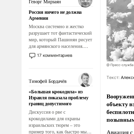
Геворг Мирзаян
означает многолетний период
Россия ничего не должна
уязвимости США, например,
Армении
перед Китаем.
Москва системно и жестко
разрушает тот фантастический
мир, который Пашинян рисует
для армянского населения.
Мир, где политические
17 комментариев
прожекты будут безусловно
@ Пресс-служба
оплачиваться за счет
российских
Tекст:
Алекс
налогоплательщиков и где
Тимофей Бордачёв
Еревану за свои поступки не
«Большая крокодила» из
нужно отвечать.
Вооружен
Израиля показала проблему
объекту в
границ допустимого
беспилотн
Дискуссия о рве с
позывным
крокодилами для охраны
израильских тюрем – это
Авиация с
пример того, как быстро мы