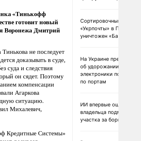
банка «Тинькофф
естве готовит новый
Сортировочный пункт
«Укрпочты» в Павлогра
ля Воронежа Дмитрий
уничтожен «Бандероль
а Тинькова не последует
На Украине предупреди
ется доказывать в суде,
об удорожании китайс
ез суда и следствия
электроники после уда
орый он сядет. Поэтому
по портам
ованием компенсации
звали Агаркова
рдную ситуацию.
ИИ впервые оштрафова
явил Михалевич,
владельца подмосковн
участка за борщевик
офф Кредитные Системы»