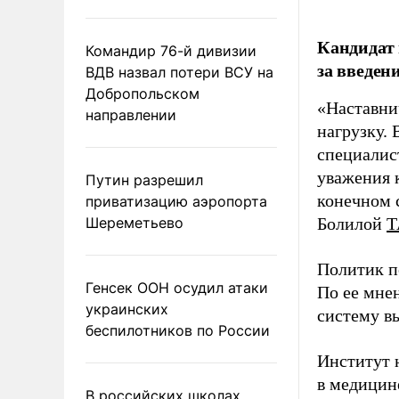
Кандидат 
Командир 76-й дивизии
за введен
ВДВ назвал потери ВСУ на
Добропольском
«Наставни
направлении
нагрузку. 
специалис
уважения к
Путин разрешил
конечном с
приватизацию аэропорта
Шереметьево
Болилой
Т
Политик п
Генсек ООН осудил атаки
По ее мне
украинских
систему в
беспилотников по России
Институт 
в медицине
В российских школах