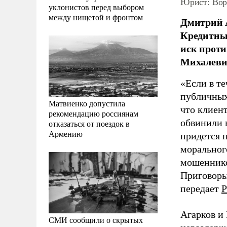
Юрист: Вор
уклонистов перед выбором
между нищетой и фронтом
Дмитрий 
Кредитные
иск проти
Михалеви
«Если в те
публичных 
Матвиенко допустила
что клиент
рекомендацию россиянам
обвинили 
отказаться от поездок в
Армению
придется 
моральног
мошеннико
Приговоры 
передает
Р
Агарков и
СМИ сообщили о скрытых