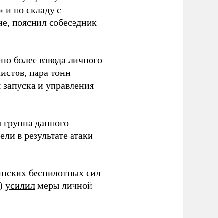
 и по складу с
не, пояснил собеседник
но более взвода личного
истов, пара тонн
я запуска и управления
 группа данного
ли в результате атаки
инских беспилотных сил
и)
усилил
меры личной