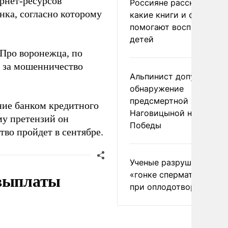
рнет-ресурсов
Россияне рассказали,
нка, согласно которому
какие книги и фильмы
помогают воспитывать
детей
«Про воронежца, по
а за мошенничество
Альпинист допустил
обнаружение
предсмертной записки
ние банком кредитного
Наговицыной на пике
му претензий он
Победы
тво пройдет в сентябре.
Ученые разрушили миф
 выплаты
«гонке сперматозоидов
при оплодотворении