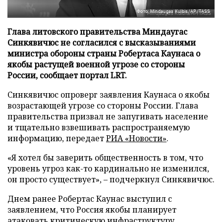
Фото: Mindaugas Kulbis/AP/TASS
Глава литовского правительства Миндаугас
Синкявичюс не согласился с высказываниями
министра обороны страны Робертаса Каунаса о
якобы растущей военной угрозе со стороны
России, сообщает портал LRT.
Синкявичюс опроверг заявления Каунаса о якобы
возрастающей угрозе со стороны России. Глава
правительства призвал не запугивать население
и тщательно взвешивать распространяемую
информацию, передает
РИА «Новости»
.
«Я хотел бы заверить общественность в том, что
уровень угроз как-то кардинально не изменился,
он просто существует», – подчеркнул Синкявичюс.
Днем ранее Робертас Каунас выступил с
заявлением, что Россия якобы планирует
атаковать критическую инфраструктуру