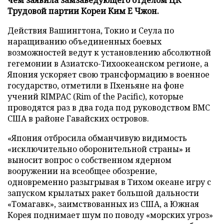
чем заявила замзаведующего отделом ЦК
Трудовой партии Кореи Ким Е Чжон.
Действия Вашингтона, Токио и Сеула по
наращиванию объединенных боевых
возможностей ведут к установлению абсолютной
гегемонии в Азиатско-Тихоокеанском регионе, а
Япония ускоряет свою трансформацию в военное
государство, отметили в Пхеньяне на фоне
учений RIMPAC (Rim of the Pacific), которые
проводятся раз в два года под руководством ВМС
США в районе Гавайских островов.
«Япония отбросила обманчивую видимость
«исключительно оборонительной страны» и
выносит вопрос о собственном ядерном
вооружении на всеобщее обозрение,
одновременно разыгрывая в Тихом океане игру с
запуском крылатых ракет большой дальности
«Томагавк», заимствованных из США, а Южная
Корея поднимает шум по поводу «морских угроз»