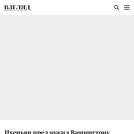
Пхеньян предложил Вашингтону