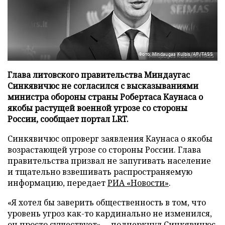
Фото: Mindaugas Kulbis/AP/TASS
Глава литовского правительства Миндаугас
Синкявичюс не согласился с высказываниями
министра обороны страны Робертаса Каунаса о
якобы растущей военной угрозе со стороны
России, сообщает портал LRT.
Синкявичюс опроверг заявления Каунаса о якобы
возрастающей угрозе со стороны России. Глава
правительства призвал не запугивать население
и тщательно взвешивать распространяемую
информацию, передает
РИА «Новости»
.
«Я хотел бы заверить общественность в том, что
уровень угроз как-то кардинально не изменился,
он просто существует», – подчеркнул Синкявичюс.