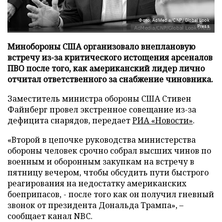
Фото: AdMedia/CNP/Global Look
Press
Минобороны США организовало внеплановую
встречу из-за критического истощения арсеналов
ПВО после того, как американский лидер лично
отчитал ответственного за снабжение чиновника.
Заместитель министра обороны США Стивен
Файнберг провел экстренное совещание из-за
дефицита снарядов, передает
РИА «Новости»
.
«Второй в цепочке руководства министерства
обороны человек срочно собрал высших чинов по
военным и оборонным закупкам на встречу в
пятницу вечером, чтобы обсудить пути быстрого
реагирования на недостатку американских
боеприпасов, - после того как он получил гневный
звонок от президента Дональда Трампа», –
сообщает канал NBC.