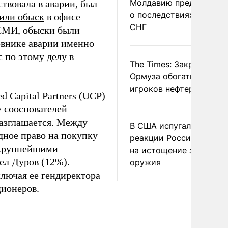
Молдавию предупреди
твовала в аварии, был
о последствиях выхода
дили обыск
в офисе
СНГ
 СМИ, обыски были
овнике аварии именно
 по этому делу в
The Times: Закрытие
Ормуза обогатило новы
игроков нефтерынка
 Capital Partners (UCP)
 сооснователей
азглашается. Между
В США испугались
дное право на покупку
реакции России и Кита
 Крупнейшими
на истощение запасов
ел Дуров (12%).
оружия
ключая ее гендиректора
ционеров.