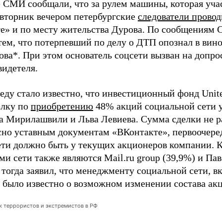
 СМИ сообщали, что за рулем машины, которая учас
 вторник вечером петербургские
следователи прово
е» и по месту жительства Дурова. По сообщениям
 тем, что потерпевший по делу о ДТП опознал в вин
ва*. При этом основатель соцсети вызван на допрос
видетеля.
еду стало известно, что инвестиционный фонд United
елку по
приобретению
48% акций социальной сети у
а Мирилашвили и Льва Левиева. Сумма сделки не р
асно уставным документам «ВКонтакте», первоочере
ети должно быть у текущих акционеров компании.
и сети также являются Mail.ru group (39,9%) и Пав
тогда заявил, что менеджменту социальной сети, в
е было известно о возможном изменении состава ак
ок террористов и экстремистов в РФ