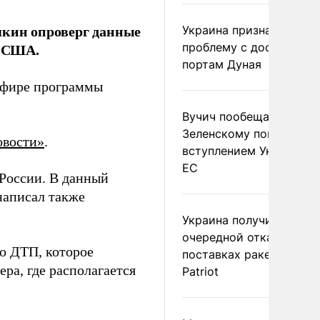
шкин опроверг данные
Украина признала
в США.
проблему с доступом к
портам Дуная
 эфире программы
Вучич пообещал
Зеленскому помочь со
вости»
.
вступлением Украины в
ЕС
 России. В данный
аписал также
Украина получила
очередной отказ в
 о ДТП, которое
поставках ракет для
ра, где располагается
Patriot