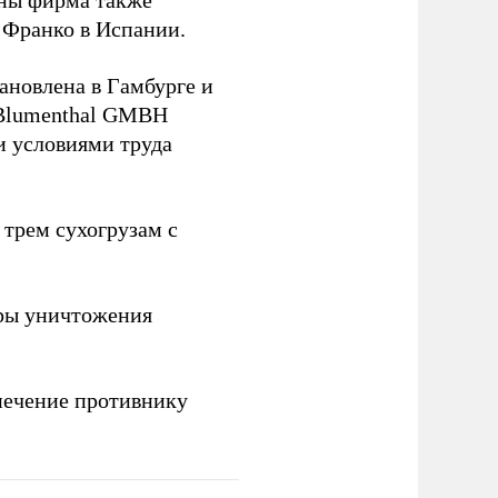
йны фирма также
 Франко в Испании.
ановлена в Гамбурге и
 Blumenthal GMBH
и условиями труда
 трем сухогрузам с
ры уничтожения
печение противнику