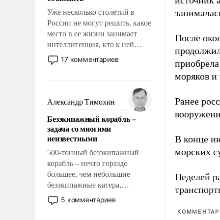
источник 
занималас
Уже несколько столетий в
России не могут решить, какое
место в ее жизни занимает
После око
интеллигенция, кто к ней
продолжил
принадлежит, а кого из нее
17 комментариев
приобрела
исключили с правом
моряков и
восстановления и без оного. И
чем она отличается от просто
образованных людей. Иногда
Ранее рос
Александр Тимохин
казалось, что эти вопросы
вооружени
Безэкипажный корабль –
решены раз и навсегда, но –
задача со многими
нет, не решены.
неизвестными
В конце и
морских су
500-тонный безэкипажный
корабль – нечто гораздо
большее, чем небольшие
Неделей р
безэкипажные катера,
транспорт
применение которых уже
5 комментариев
стало обыденностью. Задача по
КОММЕНТАРИ
созданию такого корабля очень