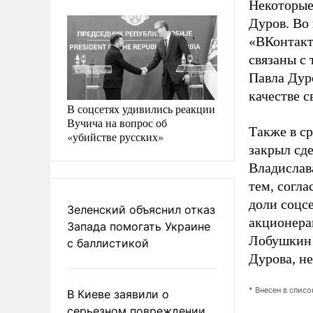
Некоторые
Дуров. Во
«ВКонтакт
связаны с
Павла Дуро
качестве с
В соцсетях удивились реакции
Вучича на вопрос об
Также в ср
«убийстве русских»
закрыл сд
Владислав
тем, согл
доли соцс
Зеленский объяснил отказ
акционерам
Запада помогать Украине
Лобушкин 
с баллистикой
Дурова, н
* Внесен в спис
В Киеве заявили о
серьезном повреждении