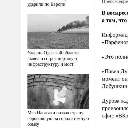
Пресс-секр
ударили по Европе
В воскрес
о том, чт
Информаци
«Парфенов
Удар по Одесской области
«Это полн
вывел из строя портовую
инфраструктуру и мост
«Павел Ду
момент он
Лобушкин 
Дурова жду
произошло
Мэр Нагасаки назвал страну,
офис «ВКо
сбросившую на город атомную
бомбу