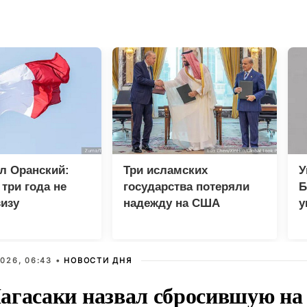
л Оранский:
Три исламских
У
три года не
государства потеряли
Б
изу
надежду на США
у
кому дипломату
п
026, 06:43 •
НОВОСТИ ДНЯ
агасаки назвал сбросившую на