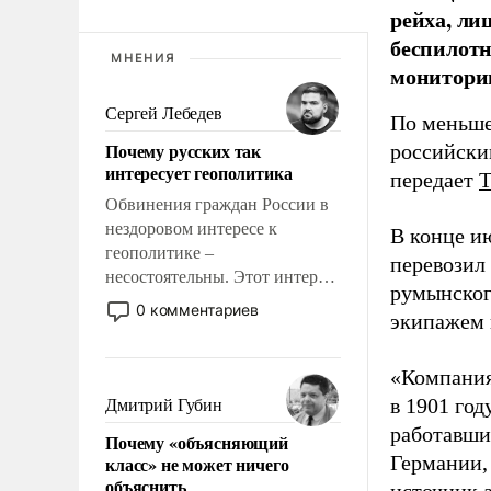
рейха, ли
беспилотн
МНЕНИЯ
мониторин
Сергей Лебедев
По меньше
Почему русских так
российски
интересует геополитика
передает
Обвинения граждан России в
нездоровом интересе к
В конце и
геополитике –
перевозил
несостоятельны. Этот интерес
румынског
рационален и прагматичен. Он
0 комментариев
экипажем 
обусловлен тысячелетним
опытом выживания в крайне
непростых условиях и
«Компания
фундаментальным знанием,
в 1901 год
Дмитрий Губин
что мировая политика имеет
работавши
Почему «объясняющий
свойство заявляться на порог
Германии, 
класс» не может ничего
нашего дома.
объяснить