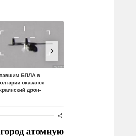
павшим БПЛА в
Фон дер Ляйен призвал
олгарии оказался
пресечь доходы России
краинский дрон-
риманка «Майя»
 город атомную