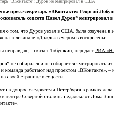
етарь "ВКонтакте": Дуров не эмигрировал в США
енье пресс-секретарь «ВКонтакте» Георгий Лобу
о основатель соцсети Павел Дуров* эмигрировал 
я о том, что Дуров уехал в США, была озвучена в
» на телеканале «Дождь» вечером в воскресенье.
ая неправда»,
–
сказал Лобушкин, передает
РИА «Но
ров* не собирался и не собирается эмигрировать из
 и команда работают над проектом «ВКонтакте»,
–
н
на своей странице в соцсети.
т на допрос следователи Петербурга в рамках дела
 в центре Северной столицы недалеко от Дома Зинге
нтакте».