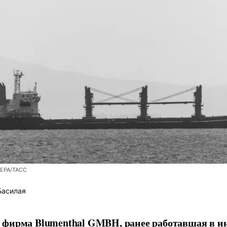
/EPA/ТАСС
Басилая
фирма Blumenthal GMBH, ранее работавшая в ин