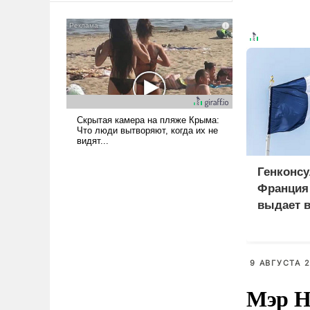
сложна и амбициозна. Однако
и ее реализация радикально
поднимет наши боевые
возможности.
Генконсу
Франция 
выдает в
российс
9 АВГУСТА 2
Мэр Н