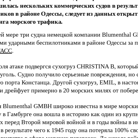
шилась нескольких коммерческих судов в результ
иков в районе Одессы, следует из данных открыт
га морского трафика.
й мере три судна немецкой компании Blumenthal
ми ударными беспилотниками в районе Одессы за п
ТАСС
.
юля атаке подвергся сухогруз CHRISTINA B, котор
 уголь. Судно получило серьезные повреждения, но 
о порта Констанца. Другой сухогруз, EMIL, в наст
и дрейфует примерно в 20 морских милях от побер
 Blumenthal GMBH широко известна в мире морских
у в Гамбурге она вошла в историю как один из кру
х перед Второй мировой войной и в годы войны в и
в результате чего к 1945 году она потеряла 100% св