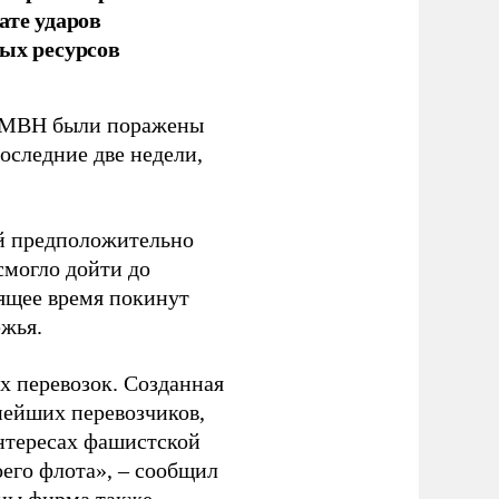
ате ударов
ых ресурсов
 GMBH были поражены
оследние две недели,
ый предположительно
смогло дойти до
оящее время покинут
ежья.
 перевозок. Созданная
пнейших перевозчиков,
нтересах фашистской
оего флота», – сообщил