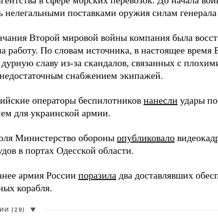
агентства в сфере морских перевозок. До начала во
ь нелегальными поставками оружия силам генерала
нчания Второй мировой войны компания была восст
а работу. По словам источника, в настоящее время
 дурную славу из-за скандалов, связанных с плохим
 недостаточным снабжением экипажей.
сийские операторы беспилотников
нанесли
удары по
ем для украинской армии.
юля Министерство обороны
опубликовало
видеокад
дов в портах Одесской области.
анее армия России
поразила
два доставлявших обес
ных корабля.
И (29)
▼