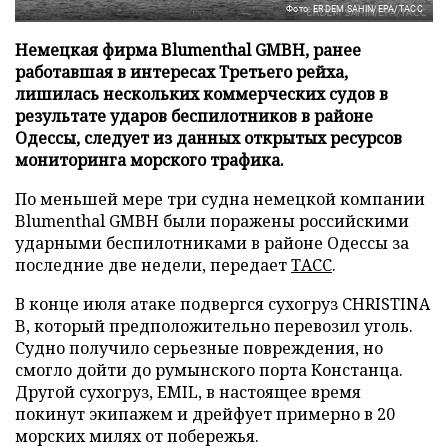
Фото: ERDEM SAHIN/EPA/ТАСС
Немецкая фирма Blumenthal GMBH, ранее
работавшая в интересах Третьего рейха,
лишилась нескольких коммерческих судов в
результате ударов беспилотников в районе
Одессы, следует из данных открытых ресурсов
мониторинга морского трафика.
По меньшей мере три судна немецкой компании
Blumenthal GMBH были поражены российскими
ударными беспилотниками в районе Одессы за
последние две недели, передает
ТАСС
.
В конце июля атаке подвергся сухогруз CHRISTINA
B, который предположительно перевозил уголь.
Судно получило серьезные повреждения, но
смогло дойти до румынского порта Констанца.
Другой сухогруз, EMIL, в настоящее время
покинут экипажем и дрейфует примерно в 20
морских милях от побережья.