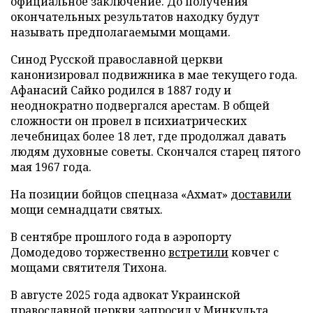
официальное заключение. До получения
окончательных результатов находку будут
называть предполагаемыми мощами.
Синод Русской православной церкви
канонизировал подвижника в мае текущего года.
Афанасий Сайко родился в 1887 году и
неоднократно подвергался арестам. В общей
сложности он провел в психиатрических
лечебницах более 18 лет, где продолжал давать
людям духовные советы. Скончался старец пятого
мая 1967 года.
На позиции бойцов спецназа «Ахмат»
доставили
мощи семнадцати святых.
В сентябре прошлого года в аэропорту
Домодедово торжественно
встретили
ковчег с
мощами святителя Тихона.
В августе 2025 года адвокат Украинской
православной церкви
запросил
у Минкульта