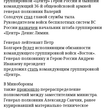
группировкой «Центр» Герой России и бывший
командующий 36-й общевойсковой армией
генерал-полковник Валерий
Солодчук
стал
главой службы тыла.
Руководителем войск беспилотных систем ВС
России
назначен
начальник штаба группировки
«Центр» Денис Лямин.
Генерал-лейтенант Петр
Болгарев
будет
исполняющим обязанности
командующего группировкой войск «Восток».
Генерал-полковнику и Герою России Андрею
Иванаеву президент
предложил
стать
командующим группировкой
«Центр».
В Минобороны
также
произошло
перераспределение
полномочий между заместителями министра.
Генерал-полковник Александр Санчик, ранее
курировавший материально-техническое