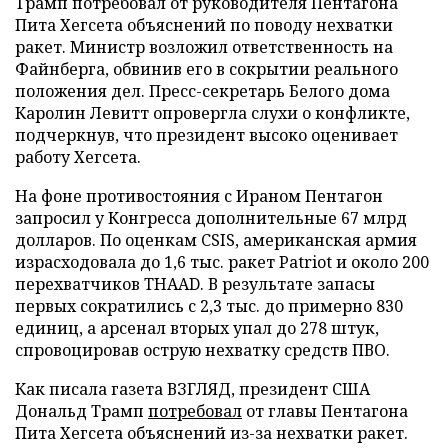
Трамп потребовал от руководителя Пентагона
Пита Хегсета объяснений по поводу нехватки
ракет. Министр возложил ответственность на
Файнберга, обвинив его в сокрытии реального
положения дел. Пресс-секретарь Белого дома
Каролин Левитт опровергла слухи о конфликте,
подчеркнув, что президент высоко оценивает
работу Хегсета.
На фоне противостояния с Ираном Пентагон
запросил у Конгресса дополнительные 67 млрд
долларов. По оценкам CSIS, американская армия
израсходовала до 1,6 тыс. ракет Patriot и около 200
перехватчиков THAAD. В результате запасы
первых сократились с 2,3 тыс. до примерно 830
единиц, а арсенал вторых упал до 278 штук,
спровоцировав острую нехватку средств ПВО.
Как писала газета ВЗГЛЯД, президент США
Дональд Трамп
потребовал
от главы Пентагона
Пита Хегсета объяснений из-за нехватки ракет.