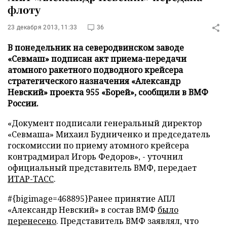
флоту
23 декабря 2013, 11:33
36
В понедельник на северодвинском заводе
«Севмаш» подписан акт приема-передачи
атомного ракетного подводного крейсера
стратегического назначения «Александр
Невский» проекта 955 «Борей», сообщили в ВМФ
России.
«Документ подписали генеральный директор
«Севмаша» Михаил Будниченко и председатель
госкомиссии по приему атомного крейсера
контрадмирал Игорь Федоров», - уточнил
официальный представитель ВМФ, передает
ИТАР-ТАСС
.
#{bigimage=468895}Ранее принятие АПЛ
«Александр Невский» в состав ВМФ
было
перенесено
. Представитель ВМФ заявлял, что